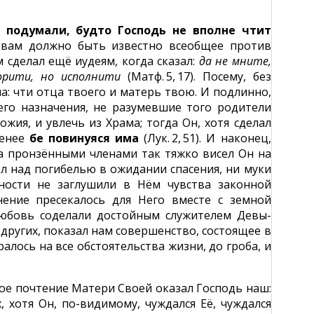
е подумали, будто Господь не вполне чтит
вам должно быть известно всеобщее против
 сделал ещё иудеям, когда сказал:
да не мните,
зорити, но исполнити
(Матф. 5, 17). Посему, без
а: чти отца твоего и матерь твою. И подлинно,
его назначения, не разумевшие того родители
жия, и увлечь из Храма; тогда Он, хотя сделал
менее
бе повинуяся има
(Лук. 2, 51). И наконец,
да пронзёнными членами так тяжко висел Он на
л над погибелью в ожидании спасения, ни муки
чности не заглушили в Нём чувства законной
нение пресекалось для Него вместе с земной
любовь соделали достойным служителем Девы-
х других, показал нам совершенство, состоящее в
алось на все обстоятельства жизни, до гроба, и
ное почтение Матери Своей оказал Господь наш:
, хотя Он, по-видимому, чуждался Её, чуждался