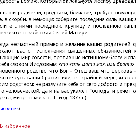
удрость Божию, Который
бе повинуяся
Иосифу древодел
а ваши родители, сродники, ближние, требует помощи,
, в скорби, в немощи: соберите последния силы ваши; 
елите с ними последнюю крупицу и последнюю каплю
щегося о спокойствии Своей Матери.
огда несчастный пример и желания ваших родителей, 
екают вас от исполнения священных обязанностей к
шающие мир совести, противные истинному благу и спа
 себя словом Иисусовым:
кто есть мати моя, или братия
новенного родство; что Бог – Отец ваш; что церковь
святые суть ваши братья, или, по крайней мере, желаю
им родством: не разлучите себя от сего доброго и пре
о человеческой, да и на вас укажет Господь, и речет:
с
та, митроп. моск. т. III. изд. 1877 г.).
источник
)
В избранное