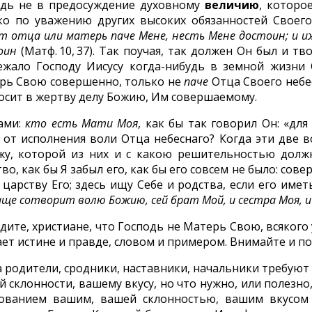
дь не в предосуждение духовному
величию
, котор
ко по уважению других высоких обязанностей Своего
т отца или матерь паче
Мене, несть Мене достоин; и и
оин
(Матф. 10, 37). Так поучая, так должен Он был и т
ежало Господу Иисусу когда-нибудь в земной жизни
рь Свою совершенно, только не
паче
Отца Своего небе
осит в жертву делу Божию, Им совершаемому.
ами:
кто есть Мати Моя
, как бы так говорил Он: «дл
 от исполнения воли Отца небеснаго? Когда эти две в
жу, которой из них и с какою решительностью долж
во, как бы Я забыл его, как бы его совсем не было: сов
 царству Его; здесь ищу Себе и родства, если его име
ще сотворит волю Божию, сей брат Мой, и сестра Моя, 
Видите, христиане, что Господь не Матерь Свою, всяког
ет истине и правде, словом и примером. Внимайте и п
а родители, сродники, наставники, начальники требуют
 склонности, вашему вкусу, но что нужно, или полезно
ованием вашим, вашей склонностью, вашим вкусом о