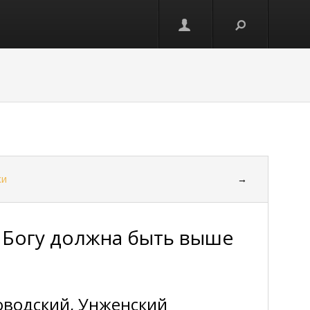
ки
→
 Богу должна быть выше
водский, Унженский