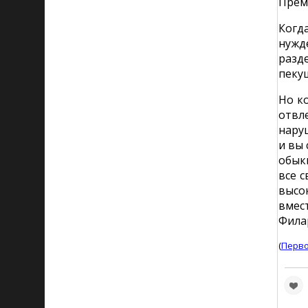
Прем
Когд
нужде
разд
пеку
Но к
отвл
нару
и вы
обык
все 
высок
вмест
Филаре
(
Перво