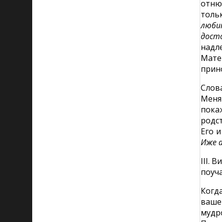
отню
толь
люби
дост
надл
Мате
прин
Слов
Меня
пока
родст
Его и
Иже а
III. 
поуча
Когд
вашей
мудр