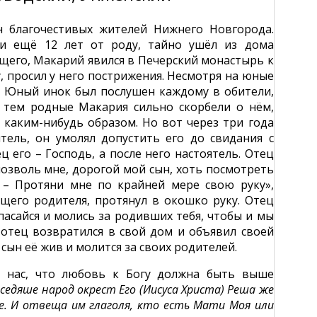
н благочестивых жителей Нижнего Новгорода.
чи ещё 12 лет от роду, тайно ушёл из дома
щего, Макарий явился в Печерский монастырь к
, просил у него пострижения. Несмотря на юные
ю. Юный инок был послушен каждому в обители,
у тем родные Макария сильно скорбели о нём,
 каким-нибудь образом. Но вот через три года
ель, он умолял допустить его до свидания с
 его – Господь, а после него настоятель. Отец
«позволь мне, дорогой мой сын, хоть посмотреть
. – Протяни мне по крайней мере свою руку»,
щего родителя, протянул в окошко руку. Отец
спасайся и молись за родивших тебя, чтобы и мы
отец возвратился в свой дом и объявил своей
 сын её жив и молится за своих родителей.
т нас, что любовь к Богу должна быть выше
,
седяше народ окрест Его (Иисуса Христа) Реша же
бе. И отвеща им глаголя, кто есть Мати Моя или