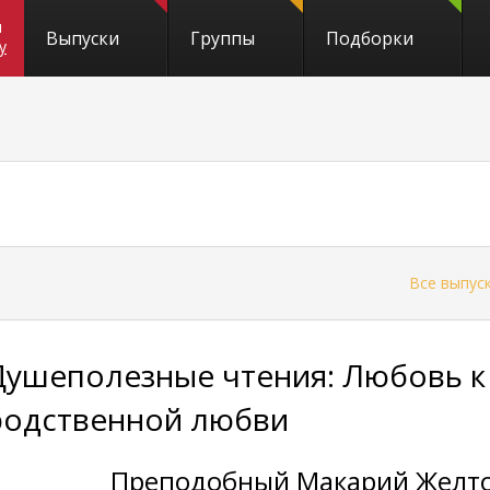
и
Выпуски
Группы
Подборки
y
←
Все выпус
Душеполезные чтения: Любовь к
родственной любви
Преподобный Макарий Желто