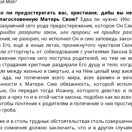
ия Моя?
о ли предостерегать вас, христиане, дабы вы н
лагословенную Матерь Свою?
Едва ли нужно. Ибо 
разумений сего рода предостережение, которое Он Сам
приидох разорити закон, или пророки; не приидох ра
ния, не разорил, но исполнил Он и сию заповедь закон
а Его, ещё в юных летах, проникнутого чувством Сво
ли отторгнуть от собеседования с учителями Закона Бо
ажение против сего поступка родителей, но тем не 
а страдания крестные раздирали Его душу и тело; ког
дях между жизнью и смертью, а на Нём целый мир висе
о ада, ни попечения всего мира, всех времён и ве
анности к Матери. Сию обязанность, которой испол
ью, Он передал тогда Иоанну, которого девство и 
и; а чрез то и в этой части закона, подобно как во все
чтобы почтение к родителям и попечение о них простир
 гроба.
 же и в столь трудных обстоятельствах столь совершен
ез сомнения должно заключить, что и в других случаях