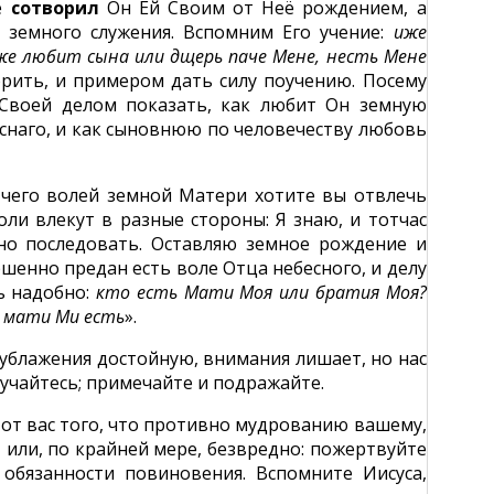
ое
сотворил
Он Ей Своим от Неё рождением, а
 земного служения. Вспомним Его учение:
иже
же любит сына или дщерь паче Мене, несть Мене
ворить, и примером дать силу поучению. Посему
 Своей делом показать, как любит Он земную
снаго, и как сыновнюю по человечеству любовь
я чего волей земной Матери хотите вы отвлечь
оли влекут в разные стороны: Я знаю, и тотчас
но последовать. Оставляю земное рождение и
ершенно предан есть воле Отца небесного, и делу
ть надобно:
кто есть Мати Моя или братия Моя?
и мати Ми есть
».
о ублажения достойную, внимания лишает, но нас
оучайтесь; примечайте и подражайте.
 от вас того, что противно мудрованию вашему,
, или, по крайней мере, безвредно: пожертвуйте
бязанности повиновения. Вспомните Иисуса,