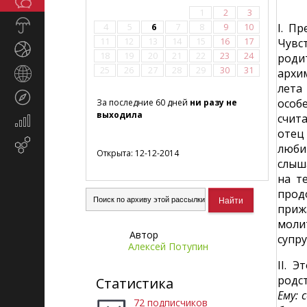
Общество
СМИ
1
2
3
Прогноз
I. П
4
5
6
7
8
9
10
погоды
11
12
13
14
15
16
17
Чувс
Спорт
18
19
20
21
22
23
24
роди
25
26
27
28
29
30
31
архи
Страны
и
лета
Туризм
регионы
особ
За последние 60 дней
ни разу не
выходила
счит
Экономика
отец
и
Email-
люби
финансы
Открыта: 12-12-2014
маркетинг
слыша
на т
прод
прижа
моли
Автор
супру
Алексей Потупин
II. 
родс
Статистика
Ему: 
72 подписчиков