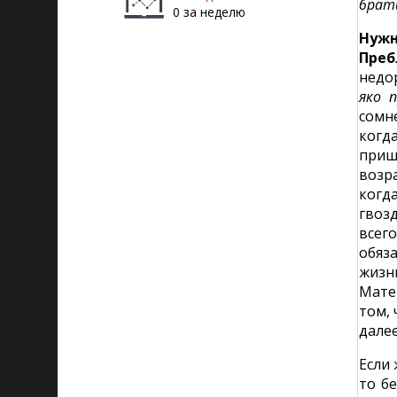
брат
0 за неделю
Нужн
Преб
недо
яко 
сомне
когд
приш
возр
когд
гвоз
всег
обяз
жизн
Матер
том, 
далее
Если
то б