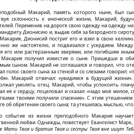
реподобный Макарий, память которого ныне, был сы
твуя склонность к иноческой жизни, Макарий, буду
телей. Переменив на дороге свою одежду на одежду ни
мандриту Дионисию и, выдав себя за безродного сироту
 Макария, Дионисий постриг его и взял в свою келли
енно же настоятелю, и подвизался с усердием. Межд
ая его или растерзанным зверями, или погибшим иным
 Макария получил известие о сыне. Пришедши в обит
мым сыном. Макарий не соглашался и говорил, что отец
л голос своего сына за стеной и со слезами говорил: 
ебя». Макарий отвечал: «увидимся в будущей жизни»
олжал умолять отец. Макарий, чтобы успокоить плачу
л её к сердцу, поцеловал и сказал: «чадо моё милое, 
твами твоими получили спасение». С этим утешением 
ге об обретении своего сына; та утешилась мыслью, что
Это событие из жизни преподобного Макария научае
твенной любви. Однажды, повествует Евангелист Марк
се Мати Твоя и братия Твоя и сестры Твоя вне ишут Те