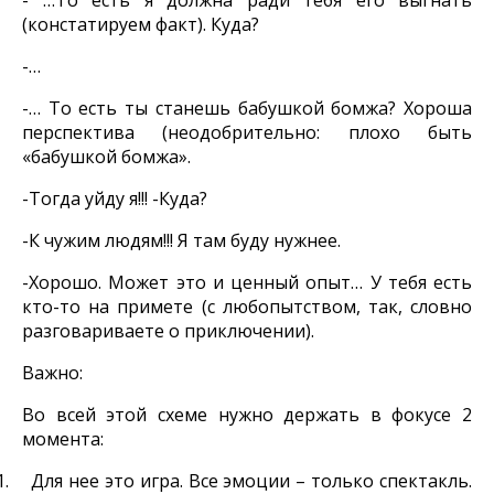
- …То есть я должна ради тебя его выгнать
(констатируем факт). Куда?
-…
-… То есть ты станешь бабушкой бомжа? Хороша
перспектива (неодобрительно: плохо быть
«бабушкой бомжа».
-Тогда уйду я!!!
-Куда?
-К чужим людям!!! Я там буду нужнее.
-Хорошо. Может это и ценный опыт… У тебя есть
кто-то на примете (с любопытством, так, словно
разговариваете о приключении).
Важно:
Во всей этой схеме нужно держать в фокусе 2
момента:
1.
Для нее это игра. Все эмоции – только спектакль.