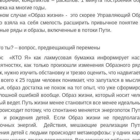
воречий, конфликтов – расколов. 1 минута построения о
ека на многие годы.
ном случае «Образ жизни» - это скорее Управляющий Обр
о взяла на себя смелость расширить привычное понятие
ные ряды и образы, включенные в потоки Пути.
то ты? – вопрос, предвещающий перемены
ос «КТО Я» как лакмусовая бумажка информирует нас
ятностях, как только произошли изменения Образного ря
к, нужно изучить обстановку и трезво оценить, что надвигае
всего к 25 годам человек понимает, что запутался в мысля
ья, образ достатка не похож на тот опыт, что уже сформи
лошной ошибкой вообще. Образ жизни, который носит чело
ый ведет. Путь жизни менее становится все менее идеальн
роисходит потому, что спонтанно меняется энергопоток Пу
и и рождения детей. Если Образ жизни не предполагае
точных энергий. Действия, мешающие реализации Пути
ния детей с людьми происходят метаморфозы: у одних карье