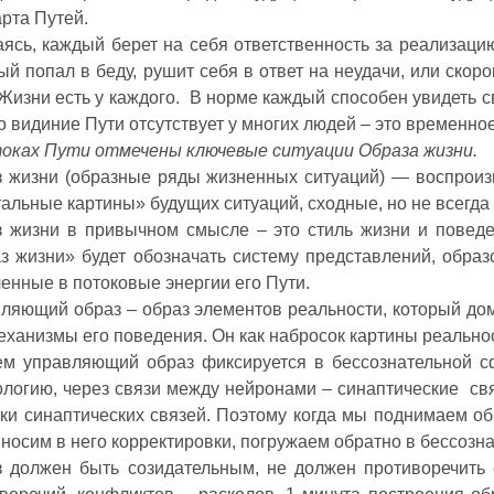
арта Путей.
ясь, каждый берет на себя ответственность за реализаци
ый попал в беду, рушит себя в ответ на неудачи, или ско
Жизни есть у каждого. В норме каждый способен увидеть с
то видиние Пути отсутствует у многих людей – это временно
оках Пути отмечены ключевые ситуации Образа жизни.
 жизни (образные ряды жизненных ситуаций)
— воспроизв
альные картины» будущих ситуаций, сходные, но не всегд
 жизни в привычном смысле – это стиль жизни и поведе
з жизни» будет обозначать систему представлений, образ
енные в потоковые энергии его Пути.
ляющий образ – образ элементов реальности, который дом
еханизмы его поведения. Он как набросок картины реальнос
м управляющий образ фиксируется в бессознательной сф
логию, через связи между нейронами – синаптические свя
ки синаптических связей. Поэтому когда мы поднимаем об
вносим в него корректировки, погружаем обратно в бессозна
 должен быть созидательным, не должен противоречить 