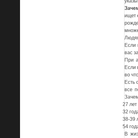
указы
Заче
ищет 
рожд
множе
Людям
Если 
вас з
При а
Если 
во чт
Есть 
все п
Зачем
27 лет
32 год
38-39 
54 год
В жиз