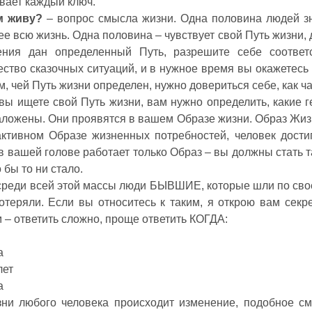
вает каждый ключ.
м живу?
– вопрос смысла жизни. Одна половина людей зн
ее всю жизнь. Одна половина – чувствует свой Путь жизни, д
ения дан определенный Путь, разрешите себе соответ
ство сказочных ситуаций, и в нужное время вы окажетесь 
, чей Путь жизни определен, нужно довериться себе, как ча
вы ищете свой Путь жизни, вам нужно определить, какие 
аложены. Они проявятся в вашем Образе жизни. Образ Жиз
ктивном Образе жизненных потребностей, человек достига
в вашей голове работает только Образ – вы должны стать т
о бы то ни стало.
среди всей этой массы люди БЫВШИЕ, которые шли по свое
отеряли. Если вы относитесь к таким, я открою вам сек
 – ответить сложно, проще ответить КОГДА:
а
лет
а
ни любого человека происходит изменение, подобное см