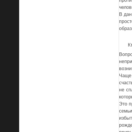
проти
челов
В дан
прост
образ
К
Вопр
непри
возни
Чаще 
счаст
не сп
котор
Это п
семь
избы
рожде