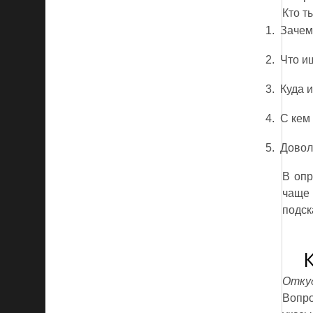
Кто т
1.
Зачем
2.
Что и
3.
Куда 
4.
С кем 
5.
Довол
В опр
чаще 
подск
Откуд
Вопро