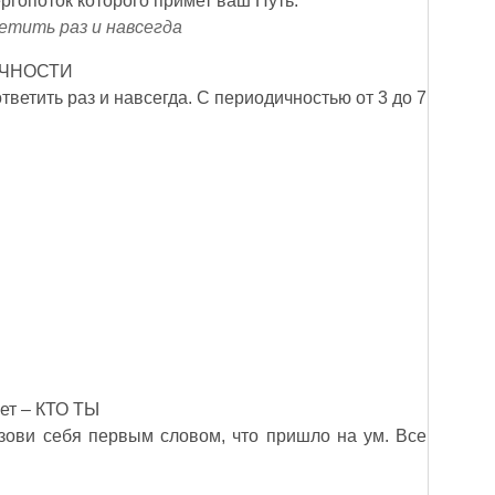
ергопоток которого примет ваш Путь.
етить раз и навсегда
ЛИЧНОСТИ
тветить раз и навсегда. С периодичностью от 3 до 7
вет – КТО ТЫ
зови себя первым словом, что пришло на ум. Все