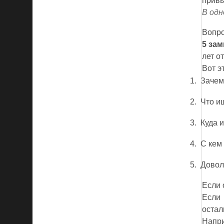
привы
В одн
Вопро
5 за
лет о
Вот э
1.
Зачем
2.
Что и
3.
Куда и
4.
С кем
5.
Довол
Если 
Если 
остал
Напр