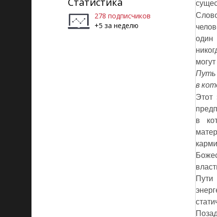
Статистика
сущес
278 подписчиков
Слово
+5 за неделю
челов
один 
никог
могут
Путь 
в кот
Этот 
предп
в ко
мате
карми
Боже
власт
Пути
энерг
стати
Позад