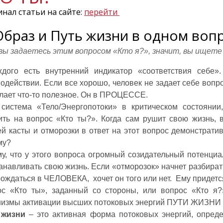
нал статьи на сайте:
перейти
Образ и Путь жизни в одном воп
вы задаетесь этим вопросом «Кто я?», значит, вы ищете
ждого есть внутренний индикатор «соответствия себе».
одействии. Если все хорошо, человек не задает себе вопро
лает что-то полезное. Он в ПРОЦЕССЕ.
 система «Тело/Энергопотоки» в критическом состоянии
ить на вопрос «Кто ты?». Когда сам рушит свою жизнь, 
й касты и отморозки в ответ на этот вопрос демонстрати
му?
у, что у этого вопроса огромный созидательный потенциа
анавливать свою жизнь. Если «отморозок» начнет разбирать
ождаться в ЧЕЛОВЕКА, хочет он того или нет. Ему придетс
ос «Кто ты», заданный со стороны, или вопрос «Кто я?
низмы активации высших потоковых энергий ПУТИ ЖИЗНИ
 жизни
– это активная форма потоковых энергий, опред