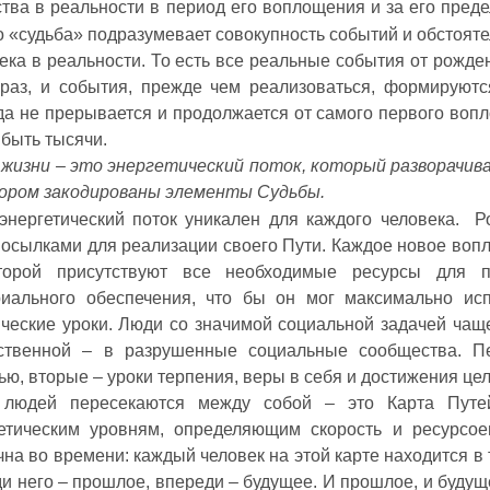
тва в реальности в период его воплощения и за его пред
 «судьба» подразумевает совокупность событий и обстоят
ека в реальности. То есть все реальные события от рожде
раз, и события, прежде чем реализоваться, формируютс
да не прерывается и продолжается от самого первого воп
 быть тысячи.
жизни – это энергетический поток, который разворачива
ором закодированы элементы Судьбы.
энергетический поток уникален для каждого человека.
Ро
осылками для реализации своего Пути. Каждое новое вопл
торой присутствуют все необходимые ресурсы для п
риального обеспечения, что бы он мог максимально ис
ческие уроки. Люди со значимой социальной задачей чаще
ственной – в разрушенные социальные сообщества. П
ью, вторые – уроки терпения, веры в себя и достижения цел
 людей пересекаются между собой – это Карта Путей
етическим уровням, определяющим скорость и ресурсое
чна во времени: каждый человек на этой карте находится в
и него – прошлое, впереди – будущее. И прошлое, и будущ