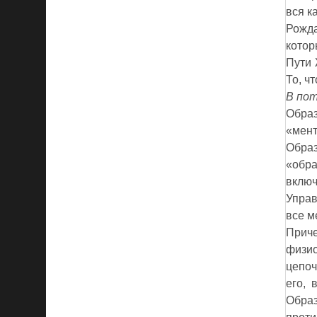
вся к
Рожда
котор
Пути 
То, ч
В пот
Образ
«мент
Образ
«обра
включ
Управ
все м
Приче
физио
цепоч
его, 
Образ