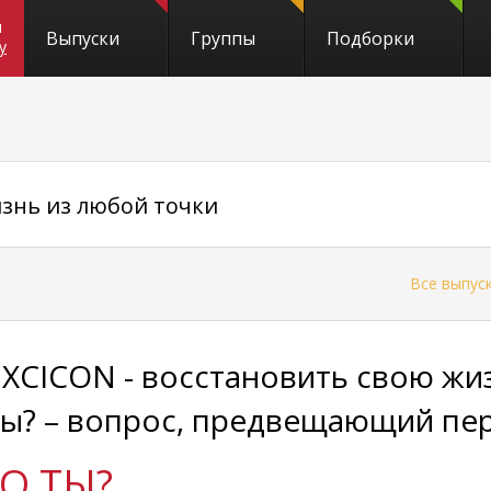
и
Выпуски
Группы
Подборки
y
изнь из любой точки
←
Все выпус
EXCICON - восстановить свою жи
ты? – вопрос, предвещающий пе
О ТЫ?