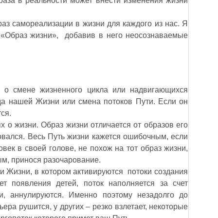
браза в реальности может внести изменения жизни
аз самореализации в жизни для каждого из нас. Я
 «Образ жизни», добавив в него неосознаваемые
 о смене жизненного цикла или надвигающихся
да нашей Жизни или смена потоков Пути. Если он
тся.
х о жизни. Образ жизни отличается от образов его
ровался. Весь Путь жизни кажется ошибочным, если
век в своей голове, не похож на тот образ жизни,
ым, принося разочарование.
ти Жизни, в котором активируются потоки создания
т появления детей, поток наполняется за счет
, аннулируются. Именно поэтому незадолго до
ра рушится, у других – резко взлетает, некоторые