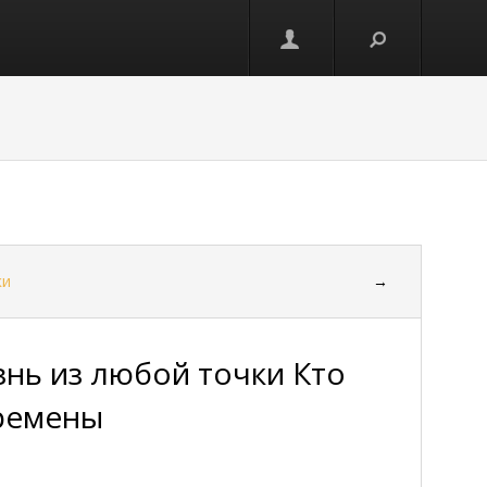
ки
→
знь из любой точки Кто
ремены