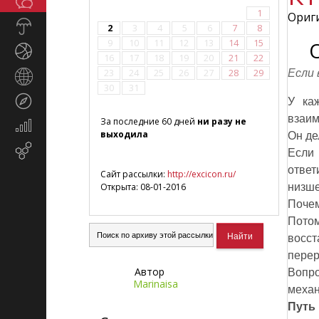
Общество
СМИ
1
Ориги
Прогноз
2
3
4
5
6
7
8
погоды
9
10
11
12
13
14
15
Спорт
16
17
18
19
20
21
22
23
24
25
26
27
28
29
Если 
Страны
30
31
и
Туризм
У ка
регионы
взаим
За последние 60 дней
ни разу не
Экономика
выходила
Он де
и
Email-
Если
финансы
маркетинг
ответ
Сайт рассылки:
http://excicon.ru/
Открыта: 08-01-2016
низше
Поче
Потом
восст
перер
Автор
Вопр
Marinaisa
меха
Путь