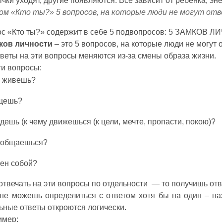
чки уходят, другие появляются. Все зависит от ребенка, эн
ом «Кто ты?» 5 вопросов, на которые люди не могут отв
с «Кто ты?» содержит в себе 5 подвопросов: 5 ЗАМКОВ 
мков личности
– это 5 вопросов, на которые люди не могут о
тветы на эти вопросы меняются из-за смены образа жизни.
ти вопросы:
 живешь?
щешь?
дешь (к чему движешься (к цели, мечте, пропасти, покою)?
 общаешься?
ен собой?
отвечать на эти вопросы по отдельности — то получишь от
не можешь определиться с ответом хотя бы на один – на
ьные ответы откроются логически.
имер: