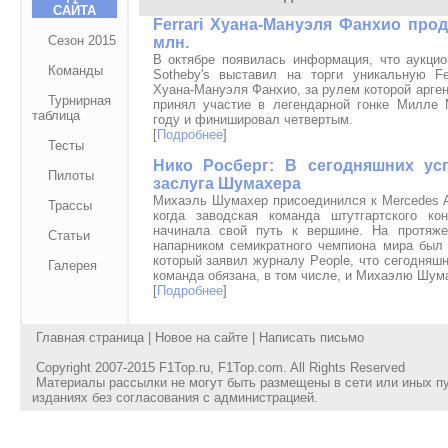
САЙТА
Ferrari Хуана-Мануэля Фанхио прод
Сезон 2015
млн.
В октябре появилась информация, что аукц
Команды
Sotheby's выставил на торги уникальную F
Хуана-Мануэля Фанхио, за рулем которой арген
Турнирная
принял участие в легендарной гонке Милле
таблица
году и финишировал четвертым.
[
Подробнее
]
Тесты
Нико Росберг: В сегодняшних ус
Пилоты
заслуга Шумахера
Михаэль Шумахер присоединился к Mercedes 
Трассы
когда заводская команда штутгартского ко
начинала свой путь к вершине. На протяже
Статьи
напарником семикратного чемпиона мира был 
который заявил журналу People, что сегодняш
Галерея
команда обязана, в том числе, и Михаэлю Шум
[
Подробнее
]
Главная страница
|
Новое на сайте
|
Написать письмо
Copyright 2007-2015
F1Top.ru
,
F1Top.com
. All Rights Reserved
Материалы рассылки не могут быть размещены в сети или иных п
изданиях без согласования с администрацией.