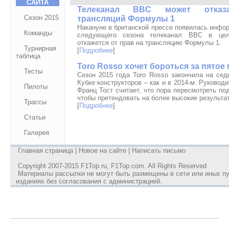
САЙТА
Телеканал BBC может отказ
Сезон 2015
трансляций Формулы 1
Накануне в британской прессе появилась инфор
Команды
следующего сезона телеканал BBC в цел
откажется от прав на трансляцию Формулы 1.
Турнирная
[
Подробнее
]
таблица
Toro Rosso хочет бороться за пятое
Тесты
Сезон 2015 года Toro Rosso закончила на се
Кубке конструкторов – как и в 2014-м. Руковод
Пилоты
Франц Тост считает, что пора пересмотреть под
чтобы претендовать на более высокие результа
Трассы
[
Подробнее
]
Статьи
Галерея
Главная страница
|
Новое на сайте
|
Написать письмо
Copyright 2007-2015
F1Top.ru
,
F1Top.com
. All Rights Reserved
Материалы рассылки не могут быть размещены в сети или иных п
изданиях без согласования с администрацией.