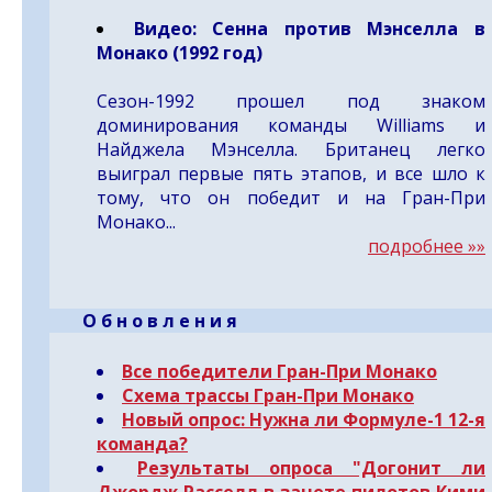
Видео:
Сенна против Мэнселла в
Монако (1992 год)
Сезон-1992 прошел под знаком
доминирования команды Williams и
Найджела Мэнселла. Британец легко
выиграл первые пять этапов, и все шло к
тому, что он победит и на Гран-При
Монако...
подробнее »»
- -
О б н о в л е н и я
Все победители Гран-При Монако
Схема трассы Гран-При Монако
Новый опрос:
Нужна ли Формуле-1 12-я
команда?
Результаты опроса "Догонит ли