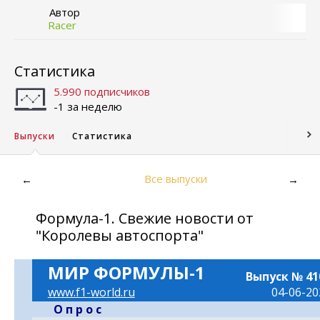
Автор
Racer
Статистика
5.990 подписчиков
-1 за неделю
Выпуски
Статистика
Все выпуски
←
→
Формула-1. Свежие новости от
"Королевы автоспорта"
МИР ФОРМУЛЫ-1
Выпуск № 41
www.f1-world.ru
04-06-20
- -
О п р о с