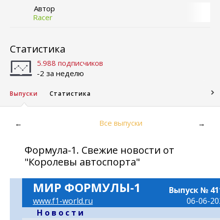
Автор
Racer
Статистика
5.988 подписчиков
-2 за неделю
Выпуски
Статистика
Все выпуски
←
→
Формула-1. Свежие новости от
"Королевы автоспорта"
МИР ФОРМУЛЫ-1
Выпуск № 41
www.f1-world.ru
06-06-20
- -
Н о в о с т и