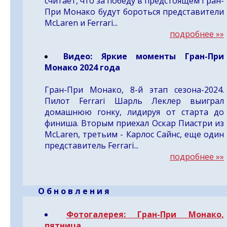
считает, что за победу в предстоящем Гран-
При Монако будут бороться представители
McLaren и Ferrari...
подробнее »»
Видео:
Яркие моменты Гран-При
Монако 2024 года
Гран-При Монако, 8-й этап сезона-2024.
Пилот Ferrari Шарль Леклер выиграл
домашнюю гонку, лидируя от старта до
финиша. Вторым приехал Оскар Пиастри из
McLaren, третьим - Карлос Сайнс, еще один
представитель Ferrari...
подробнее »»
- -
О б н о в л е н и я
Фотогалерея:
Гран-При Монако,
пятница