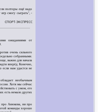
дели полторы ещё надо
 игр смогу сыграть", -
СПОРТ-ЭКСПРЕСС
оими ожиданиями от
.
против очень сильного
предельно собранными.
юще, важно для начала
идти вперёд. Конечно,
о если нам удастся не
 обладает необычным
России. Хотя мы сейчас
ействовать с умом, его
ких есть немало других
 про Анюкова, ни про
в этой команды хорошо