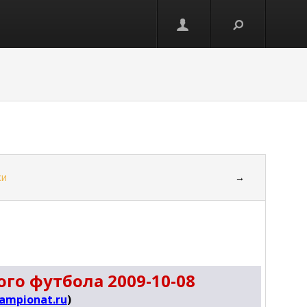
ки
→
го футбола 2009-10-08
ampionat.ru
)