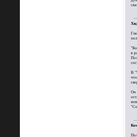
ска
Хид
Гл
пол
"Ко
в р
По
сос
В "
чт
ско
Он 
ост
но
"Со
Ко
По