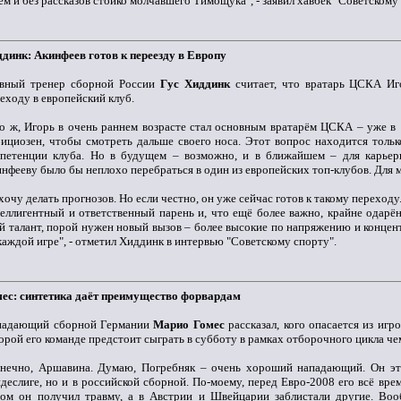
ем и без рассказов стойко молчавшего Тимощука", - заявил хавбек "Советскому
динк: Акинфеев готов к переезду в Европу
авный тренер сборной России
Гус Хиддинк
считает, что вратарь ЦСКА Иг
еходу в европейский клуб.
о ж, Игорь в очень раннем возрасте стал основным вратарём ЦСКА – уже в 
ициозен, чтобы смотреть дальше своего носа. Этот вопрос находится тольк
мпетенции клуба. Но в будущем – возможно, и в ближайшем – для карьер
нфееву было бы неплохо перебраться в один из европейских топ-клубов. Для м
хочу делать прогнозов. Но если честно, он уже сейчас готов к такому переходу
еллигентный и ответственный парень и, что ещё более важно, крайне одарё
й талант, порой нужен новый вызов – более высокие по напряжению и концен
каждой игре", - отметил Хиддинк в интервью "Советскому спорту".
ес: синтетика даёт преимущество форвардам
падающий сборной Германии
Марио Гомес
рассказал, кого опасается из игр
орой его команде предстоит сыграть в субботу в рамках отборочного цикла ч
нечно, Аршавина. Думаю, Погребняк – очень хороший нападающий. Он это
деслиге, но и в российской сборной. По-моему, перед Евро-2008 его всё врем
ом он получил травму, а в Австрии и Швейцарии заблистали другие. Воо