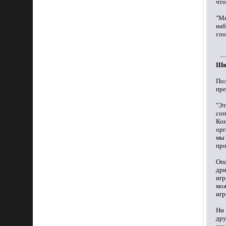
что
"Мя
наб
соо
Шв
По
пре
"Эт
соп
Кон
орг
мы 
про
Оп
дри
игр
мож
игр
Ни 
дру