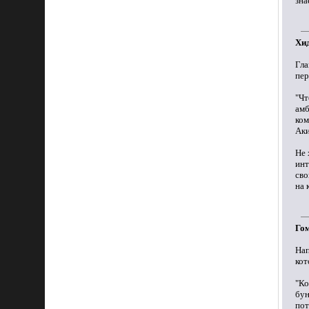
зна
Хид
Гл
пер
"Чт
амб
ко
Аки
Не 
инт
сво
на 
Гом
На
кот
"Ко
бун
пот