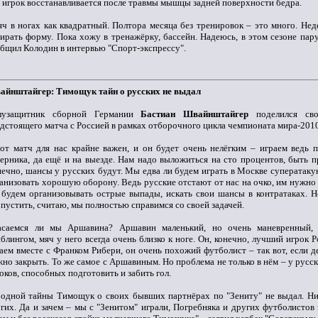
 игрок восстанавливается после травмы мышцы задней поверхности бедра.
ч в ногах как квадратный. Полтора месяца без тренировок – это много. Не
ирать форму. Пока хожу в тренажёрку, бассейн. Надеюсь, в этом сезоне пару
бщил Колодин в интервью "Спорт-экспрессу".
айнштайгер: Тимощук тайн о русских не выдал
лузащитник сборной Германии
Бастиан Швайнштайгер
поделился св
дстоящего матча с Россией в рамках отборочного цикла чемпионата мира-2010
от матч для нас крайне важен, и он будет очень нелёгким – играем ведь 
ерника, да ещё и на выезде. Нам надо выложиться на сто процентов, быть 
ечно, шансы у русских будут. Мы едва ли будем играть в Москве суператаку
анизовать хорошую оборону. Ведь русские отстают от нас на очко, им нужно 
будем организовывать острые выпады, искать свои шансы в контратаках. Н
пустить, считаю, мы полностью справимся со своей задачей.
асаемся ли мы Аршавина? Аршавин маленький, но очень маневренный,
блингом, мяч у него всегда очень близко к ноге. Он, конечно, лучший игрок 
аем вместе с Франком Рибери, он очень похожий футболист – так вот, если д
но закрыть. То же самое с Аршавиным. Но проблема не только в нём – у русс
оков, способных подготовить и забить гол.
одной тайны Тимощук о своих бывших партнёрах по "Зениту" не выдал. Ни
гих. Да и зачем – мы с "Зенитом" играли, Погребняка и других футболисто