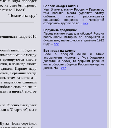
лько и когда проведёт
о, не стал бы. Тренер
Баллак жаждет битвы
 газете "Новая".
Чем ближе к матчу Россия – Германия,
тем больше места уделяют этому
"Чемпионат.ру"
событию газеты, рассматривая
решающий поединок в четвёртой
отборочной группе со вс...
>>>
Нарушить традицию!
Перед матчем года для сборной России
емпионата мира-2010
вспоминаем историю её поединков с
бундестим, начавшуюся в далёком 1912
году....
>>>
ороший шанс победить.
Без права на замену
Если в средней линии и атаке
взаимопонимание между
ассортимент игроков у Гуса Хиддинка
а тренируются вместе
достаточно велик, то дефицит рабочих
ктив, в команде много
ног в обороне сборной России никуда не
делся. На...
>>>
 финала. Парням надо
рочем, Германия всегда
лась этим качеством –
ые защитники слишком
иболее сильное звено
ватит и ничьей, многое
и за Россию выступает
али в "Спартаке", мы с
Шутка! Если серьёзно,
оедут обе команды", -