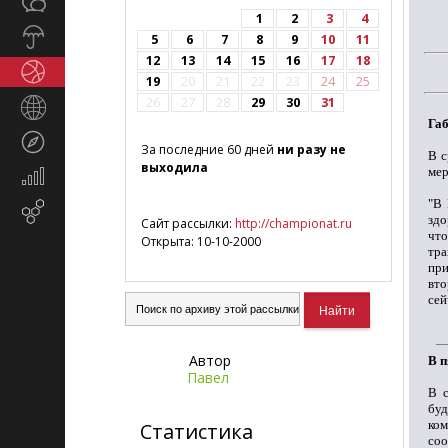
Общество
СМИ
1
2
3
4
Прогноз
5
6
7
8
9
10
11
погоды
12
13
14
15
16
17
18
Спорт
19
20
21
22
23
24
25
26
27
28
29
30
31
Страны
Габ
и
Туризм
регионы
За последние 60 дней
ни разу не
В с
выходила
мер
Экономика
и
"В 
Email-
финансы
здо
Сайт рассылки:
http://championat.ru
маркетинг
чт
Открыта: 10-10-2000
тра
при
вто
сей
Автор
В п
Павел
В с
бу
ком
Статистика
соо