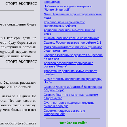
форвардам
СПОРТ-ЭКСПРЕСС
Побегалов не продлил контракт с
"Лучом-Энергией"
Флик: Аршавин всегда находит опасные
ходы
Урманов: немцы выиграют с
овое соглашение будет
минимальным счётом
Аршавин: большой ажиотаж мне по
душе
ения карьеры даже не
Жирков: больное колено не беспокоит
овор, буду бороться за
Саенко: Россия выиграет со счётом 2:1
 приступил к беговым
Матч "Локомотива" с минским "Динамо"
будет закрытым
едующей неделе, если
Сборная Испании задержится в Ереване
у, - заявил Свежов.
на два дня
СПОРТ-ЭКСПРЕСС
Арбелоа возобновил тренировки в
составе "Реала"
Трапаттони: решение ФИФА убивает
футбол
С "МЮ" сняты обвинения по трансферу
ю Украины, рассказал,
Погба
ира-2010 с Англией.
Самвел Авакян и Анатолий Бышовец на
"Радио Спорт"
Сторри: Грант не станет наставником
и матча за 10 дней. Но
"Портсмута"
ста. Что же касается
Оуэн: не теряю надежды получить
сколько готов к этому.
вызов в сборную
 у меня большого и нет
Сиссоко: надеюсь сыграть с
"Фиорентиной"
 для любого футболиста
Читайте на сайте