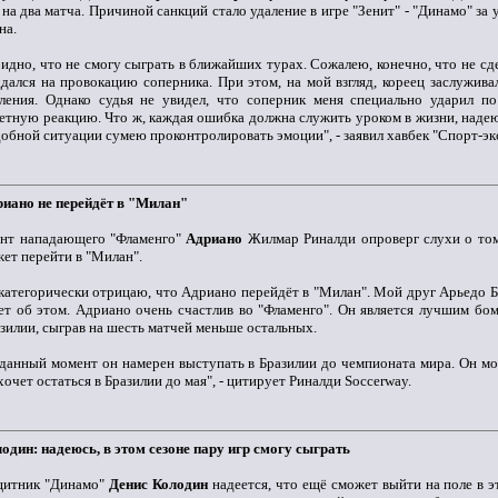
 на два матча. Причиной санкций стало удаление в игре "Зенит" - "Динамо" за
на.
идно, что не смогу сыграть в ближайших турах. Сожалею, конечно, что не сд
дался на провокацию соперника. При этом, на мой взгляд, кореец заслужив
ления. Однако судья не увидел, что соперник меня специально ударил по
етную реакцию. Что ж, каждая ошибка должна служить уроком в жизни, надею
обной ситуации сумею проконтролировать эмоции", - заявил хавбек "Спорт-эк
иано не перейдёт в "Милан"
ент нападающего "Фламенго"
Адриано
Жилмар Риналди опроверг слухи о том
ет перейти в "Милан".
категорически отрицаю, что Адриано перейдёт в "Милан". Мой друг Арьедо Б
ет об этом. Адриано очень счастлив во "Фламенго". Он является лучшим б
зилии, сыграв на шесть матчей меньше остальных.
данный момент он намерен выступать в Бразилии до чемпионата мира. Он мог
хочет остаться в Бразилии до мая", - цитирует Риналди Soccerway.
один: надеюсь, в этом сезоне пару игр смогу сыграть
щитник "Динамо"
Денис Колодин
надеется, что ещё сможет выйти на поле в э