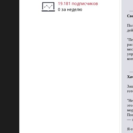
19.181 подписчиков
0 за неделю
Св
По
дей
"П
рас
мес
упр
кон
Хач
За
гот
"Не
эт
мор
Пон
— э
Я-т