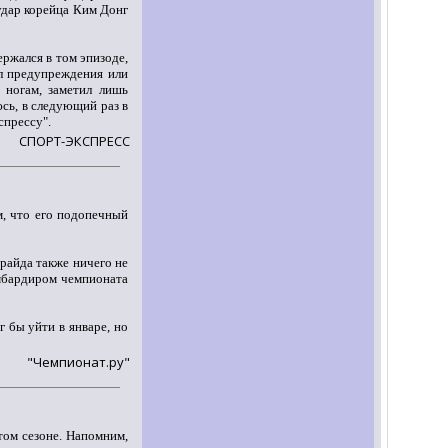
 удар корейца Ким Донг
ержался в том эпизоде,
ал предупреждения или
 ногам, заметил лишь
сь, в следующий раз в
спрессу".
СПОРТ-ЭКСПРЕСС
, что его подопечный
райда также ничего не
омбардиром чемпионата
 бы уйти в январе, но
"Чемпионат.ру"
том сезоне. Напомним,