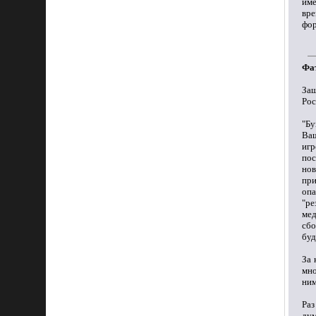
име
вре
фор
Фат
За
Рос
"Бу
Ваш
игр
пос
но
при
опа
"ре
мед
сбо
буд
За 
мно
ним
Раз
дум