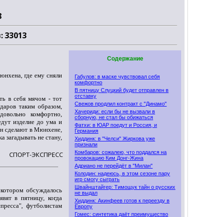
8
: 33013
Содержание
юнхена, где ему сняли
Габулов: в маске чувствовал себя
комфортно
В пятницу Слуцкий будет отправлен в
отставку
ь в себя мячом - тот
Свежов продлил контракт с "Динамо"
даров таким образом,
Хачериди: если бы не вызвали в
довольно комфортно,
сборную, не стал бы обижаться
дут изделие до ума и
Фатхи: в ЮАР поедут и Россия, и
ин сделают в Мюнхене,
Германия
а загадывать не стану,
Хиддинк: в "Челси" Жиркова уже
признали
Комбаров: сожалею, что поддался на
СПОРТ-ЭКСПРЕСС
провокацию Ким Донг-Жина
Адриано не перейдёт в "Милан"
Колодин: надеюсь, в этом сезоне пару
игр смогу сыграть
Швайнштайгер: Тимощук тайн о русских
 котором обсуждалось
не выдал
вят в пятницу, когда
Хиддинк: Акинфеев готов к переезду в
пресса", футболистам
Европу
Гомес: синтетика даёт преимущество