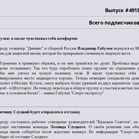
Выпуск #491
Всего подписчиков
улов: в маске чувствовал себя комфортно
реду голкипер "Динамо" и сборной России
Владимир Габулов
вернулся из М
ки для защитной маски, которая бы прикрывала сломанную лицевую кость.
Германии я примерил образец, и он мне пришёлся по душе. Пробовал кидат
рово отскакивает. Так что буду опробовать новое оружие по отражению у
обы мяч улетал на чужую половину поля. В маске чувствовал себя 
вмированное место защищается хорошо. Теперь немецкие специалисты дове
шлют в Москву. Кстати, смогу выбрать более удачный из двух вариантов: од
рой - в Штутгарте. По поводу перехода в общую группу и участия в матчах пок
час в основном бегаю", - заявил Габулов "Спорт-экспрессу".
ятницу Слуцкий будет отправлен в отставку
реду состоялось рабочее совещание руководителей "Крыльев Советов", на
дущее наставника команды
Леонида Слуцкого
. О своём решении они объя
анда вновь соберётся после коротких каникул. По информации "Спорт-экс
бщат об отставке Слуцкого.