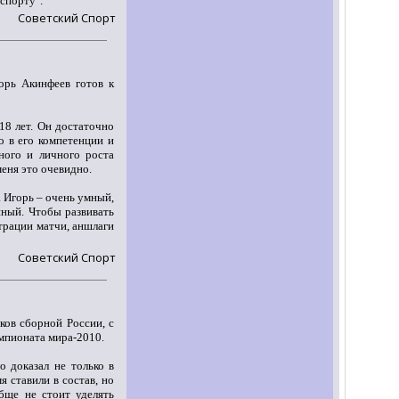
 спорту".
Советский Спорт
орь Акинфеев готов к
18 лет. Он достаточно
о в его компетенции и
ного и личного роста
еня это очевидно.
. Игорь – очень умный,
нный. Чтобы развивать
трации матчи, аншлаги
Советский Спорт
оков сборной России, с
емпионата мира-2010.
 доказал не только в
я ставили в состав, но
бще не стоит уделять