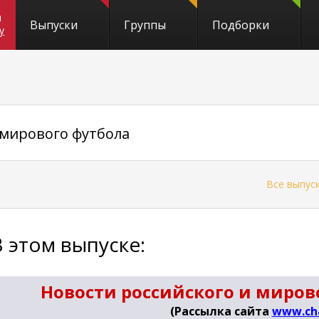
и
Выпуски
Группы
Подборки
y
 мирового футбола
←
Все выпус
В этом выпуске:
Новости российского и мирово
(Рассылка сайта
www.ch