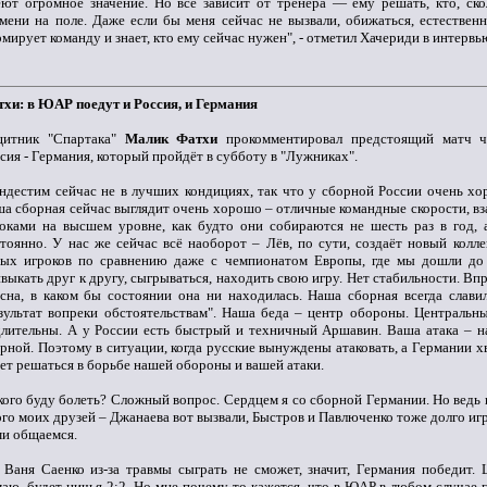
ют огромное значение. Но всё зависит от тренера — ему решать, кто, ско
мени на поле. Даже если бы меня сейчас не вызвали, обижаться, естественн
мирует команду и знает, кто ему сейчас нужен", - отметил Хачериди в интервью
хи: в ЮАР поедут и Россия, и Германия
щитник "Спартака"
Малик Фатхи
прокомментировал предстоящий матч ч
сия - Германия, который пройдёт в субботу в "Лужниках".
ндестим сейчас не в лучших кондициях, так что у сборной России очень х
а сборная сейчас выглядит очень хорошо – отличные командные скорости, 
оками на высшем уровне, как будто они собираются не шесть раз в год, 
тоянно. У нас же сейчас всё наоборот – Лёв, по сути, создаёт новый колле
вых игроков по сравнению даже с чемпионатом Европы, где мы дошли до
выкать друг к другу, сыгрываться, находить свою игру. Нет стабильности. Вп
сна, в каком бы состоянии она ни находилась. Наша сборная всегда слави
зультат вопреки обстоятельствам". Наша беда – центр обороны. Центральн
лительны. А у России есть быстрый и техничный Аршавин. Ваша атака – на
рной. Поэтому в ситуации, когда русские вынуждены атаковать, а Германии х
ет решаться в борьбе нашей обороны и вашей атаки.
кого буду болеть? Сложный вопрос. Сердцем я со сборной Германии. Но ведь 
го моих друзей – Джанаева вот вызвали, Быстров и Павлюченко тоже долго игр
и общаемся.
 Ваня Саенко из-за травмы сыграть не сможет, значит, Германия победит. 
аю, будет ничья 2:2. Но мне почему-то кажется, что в ЮАР в любом случае п