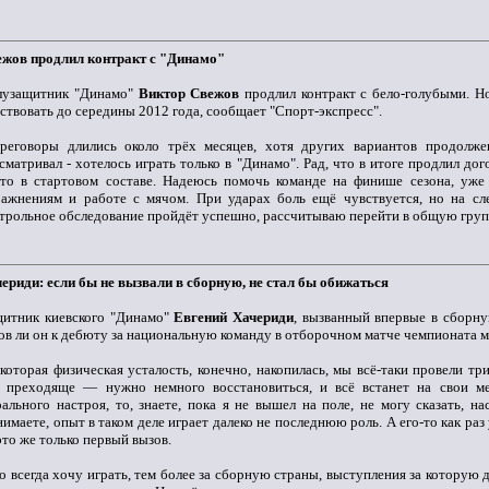
ежов продлил контракт с "Динамо"
лузащитник "Динамо"
Виктор Свежов
продлил контракт с бело-голубыми. Н
ствовать до середины 2012 года, сообщает "Спорт-экспресс".
ереговоры длились около трёх месяцев, хотя других вариантов продолж
сматривал - хотелось играть только в "Динамо". Рад, что в итоге продлил дог
то в стартовом составе. Надеюсь помочь команде на финише сезона, уже
ажнениям и работе с мячом. При ударах боль ещё чувствуется, но на сл
трольное обследование пройдёт успешно, рассчитываю перейти в общую групп
ериди: если бы не вызвали в сборную, не стал бы обижаться
щитник киевского "Динамо"
Евгений Хачериди
, вызванный впервые в сборну
ов ли он к дебюту за национальную команду в отборочном матче чемпионата м
которая физическая усталость, конечно, накопилась, мы всё-таки провели тр
о преходяще — нужно немного восстановиться, и всё встанет на свои ме
ального настроя, то, знаете, пока я не вышел на поле, не могу сказать, на
имаете, опыт в таком деле играет далеко не последнюю роль. А его-то как раз
то же только первый вызов.
о всегда хочу играть, тем более за сборную страны, выступления за которую