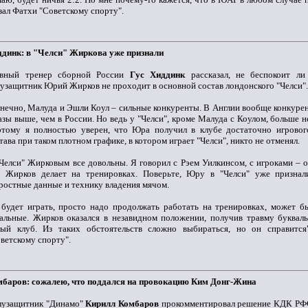
зал Фатхи "Советскому спорту".
динк: в "Челси" Жиркова уже признали
авный тренер сборной России
Гус Хиддинк
рассказал, не беспокоит ли
узащитник Юрий Жирков не проходит в основной состав лондонского "Челси"
нечно, Малуда и Эшли Коул – сильные конкуренты. В Англии вообще конкуренц
азы выше, чем в России. Но ведь у "Челси", кроме Малуда с Коулом, больше 
этому я полностью уверен, что Юра получил в клубе достаточно игрово
тава при таком плотном графике, в котором играет "Челси", никто не отменял.
Челси" Жирковым все довольны. Я говорил с Рэем Уилкинсом, с игроками – он
о Жирков делает на тренировках. Поверьте, Юру в "Челси" уже признал
ростные данные и технику владения мячом.
будет играть, просто надо продолжать работать на тренировках, может бы
альные. Жирков оказался в незавидном положении, получив травму букваль
вый клуб. Из таких обстоятельств сложно выбираться, но он справится"
ветскому спорту".
мбаров: сожалею, что поддался на провокацию Ким Донг-Жина
лузащитник "Динамо"
Кирилл Комбаров
прокомментировал решение КДК РФС