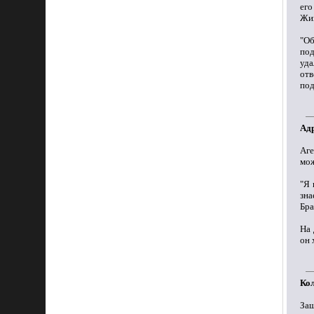
его
Жи
"Об
под
уда
отв
под
Адр
Аг
мож
"Я 
зна
Бра
На 
он 
Кол
За