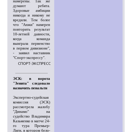
намерены. Так же
думают ребята.
Здоровые амбиции
никогда и никому не
вредили. Тем более
что "Анжи" намерен
повторить результат
10-летней давности,
когда команда
выиграла первенство
в первом дивизионе",
- заявил наставник
"Спорт-экспрессу".
СПОРТ-ЭКСПРЕСС
ЭСК: в ворота
"Зенита" следовало
назначить пенальти
Экспертно-судейская
комиссия (ЭСК)
рассмотрела жалобу
"Динамо" на
судейство Владимира
Казьменко в матче 24-
го тура Премьер-
Лиги, в котором бело-