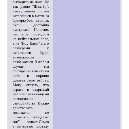
выходить на поле. Не
так давно "Шахтёр",
выступавший против
каталонцев в матче за
Суперкубок Европы,
очень достойно
смотрелся. Понятно,
что игра проходила
на нейтральном поле,
а на "Ноу Камп" с его
размерами у
каталонцев будет
возможность
разбежаться. В любом
случае, мы
постараемся выйти на
поле и хорошо
сделать свою работу.
Могу сказать, что
играть в открытый
футбол с каталонцами
равносильно
самоубийству. Нужно
действовать
компактно, не
оставлять свободных
зон", — заявил Семак
в интервью порталу