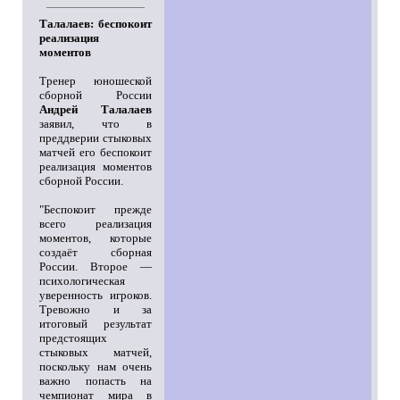
Талалаев: беспокоит
реализация
моментов
Тренер юношеской
сборной России
Андрей Талалаев
заявил, что в
преддверии стыковых
матчей его беспокоит
реализация моментов
сборной России.
"Беспокоит прежде
всего реализация
моментов, которые
создаёт сборная
России. Второе —
психологическая
уверенность игроков.
Тревожно и за
итоговый результат
предстоящих
стыковых матчей,
поскольку нам очень
важно попасть на
чемпионат мира в