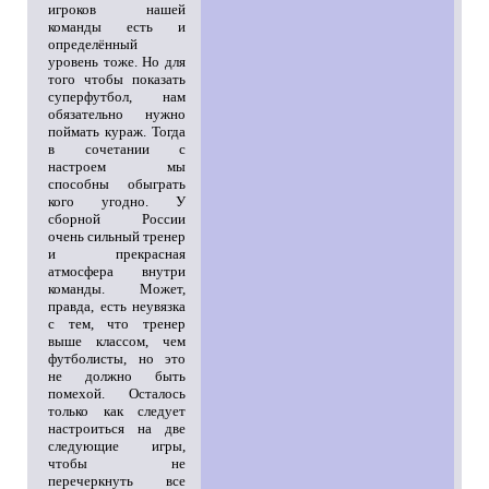
игроков нашей
команды есть и
определённый
уровень тоже. Но для
того чтобы показать
суперфутбол, нам
обязательно нужно
поймать кураж. Тогда
в сочетании с
настроем мы
способны обыграть
кого угодно. У
сборной России
очень сильный тренер
и прекрасная
атмосфера внутри
команды. Может,
правда, есть неувязка
с тем, что тренер
выше классом, чем
футболисты, но это
не должно быть
помехой. Осталось
только как следует
настроиться на две
следующие игры,
чтобы не
перечеркнуть все