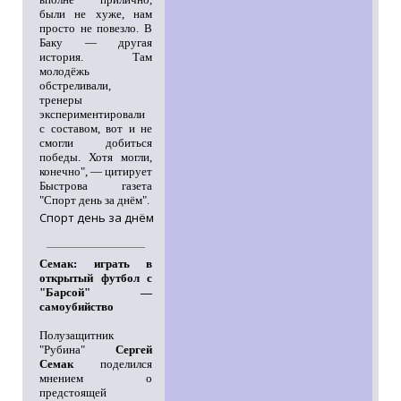
были не хуже, нам
просто не повезло. В
Баку — другая
история. Там
молодёжь
обстреливали,
тренеры
экспериментировали
с составом, вот и не
смогли добиться
победы. Хотя могли,
конечно", — цитирует
Быстрова газета
"Спорт день за днём".
Спорт день за днём
Семак: играть в
открытый футбол с
"Барсой" —
самоубийство
Полузащитник
"Рубина"
Сергей
Семак
поделился
мнением о
предстоящей