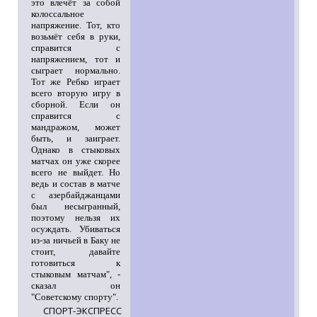
это влечёт за собой
колоссальное
напряжение. Тот, кто
возьмёт себя в руки,
справится с
напряжением, тот и
сыграет нормально.
Тот же Ребко играет
всего вторую игру в
сборной. Если он
справится с
мандражом, может
быть, и заиграет.
Однако в стыковых
матчах он уже скорее
всего не выйдет. Но
ведь и состав в матче
с азербайджанцами
был несыгранный,
поэтому нельзя их
осуждать. Убиваться
из-за ничьей в Баку не
стоит, давайте
готовиться к
стыковым матчам", -
сказал он
"Советскому спорту".
СПОРТ-ЭКСПРЕСС