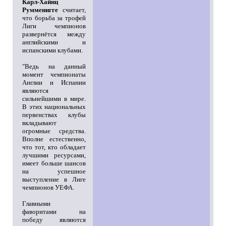
Карл-Хайнц
Румменигге
считает,
что борьба за трофей
Лиги чемпионов
развернётся между
английскими и
испанскими клубами.
"Ведь на данный
момент чемпионаты
Англии и Испании
являются
сильнейшими в мире.
В этих национальных
первенствах клубы
вкладывают
огромные средства.
Вполне естественно,
что тот, кто обладает
лучшими ресурсами,
имеет больше шансов
на успешное
выступление в Лиге
чемпионов УЕФА.
Главными
фаворитами на
победу являются