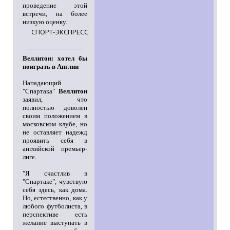
проведение этой
встречи, на более
низкую оценку.
СПОРТ-ЭКСПРЕСС
Веллитон: хотел бы
поиграть в Англии
Нападающий
"Спартака"
Веллитон
заявил, что
полностью доволен
своим положением в
московском клубе, но
не оставляет надежд
проявить себя в
английской премьер-
лиге.
"Я счастлив в
"Спартаке", чувствую
себя здесь, как дома.
Но, естественно, как у
любого футболиста, в
перспективе есть
желание выступать в