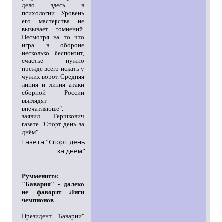
дело здесь в
психологии. Уровень
его мастерства не
вызывает сомнений.
Несмотря на то что
игра в обороне
несколько беспокоит,
счастье нужно
прежде всего искать у
чужих ворот. Средняя
линия и линия атаки
сборной России
выглядят
впечатляюще", -
заявил Гершкович
газете "Спорт день за
днём".
Газета "Спорт день
за днем"
Румменигге:
"Бавария" - далеко
не фаворит Лиги
чемпионов
Президент "Баварии"