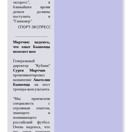
экспресс", в
ближайшее время
деньги должны
поступить в
"Ганновер".
СПОРТ-ЭКСПРЕСС
Мкртчян: надеюсь,
что опыт Бышовца
поможет нам
Генеральный
директор "Кубани"
Сурен Мкртчян
прокомментировал
назначение
Анатолия
Бышовца
на пост
тренера-консультанта.
"Мы пригласили
специалиста с
огромным опытом,
знающего и
понимающего
российский футбол.
Очень надеюсь, что
его опыт поможет