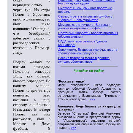
судей с
России нужен кураж
периодичностью
Быстров: с немцами нам просто не
через тур. Но судья
повезло
Попов в Ярославле
Семак: играть в открытый футбол с
просто хулиганил, это
"Барсой" — самоубийство
было нечто
Моуринью: в отличие от Венгера, я
вопиющее! Очевидно,
должен выигрывать трофеи
что безобразный
Претензии "Карпат" к Ковелю признаны
обоснованными
арбитраж связан с
ВАДА заинтересовалось "делом
распределением
Каннаваро"
путёвок в Премьер-
Доронченко: Бышовец уже участвует в
Лигу.
тренировочном процессе
Россия потеряла место в десятке
Подали жалобу по
лучших сборных мира
восьми эпизодам.
Читайте на сайте
Половину эпизодов
ЭСК, как обычно
бывает, оправдает. По
"Россия в гонке"
Итоги отборочного цикла подводит
нашему мнению,
капитан сборной Андрей Аршавин, а
Попов не дал четыре
президент ФИФА Йозеф Блаттер
пенальти, зато
встречается с Владимиром Путиным -
это и многое друго...
>>>
назначил в нашу
сторону ошибочный.
Аленичев: буду болеть за интригу, за
И так далее. В четверг
"Спартак"
Ветеран "Спартака" Дмитрий Аленичев
Попов, как мне
высказал мнение о предстоящем дерби
рассказали, был в
с "Локомотивом", открытии детской
Москве, в Доме
спартаковской базы и заявке России на
право ...
>>>
футбола. Я