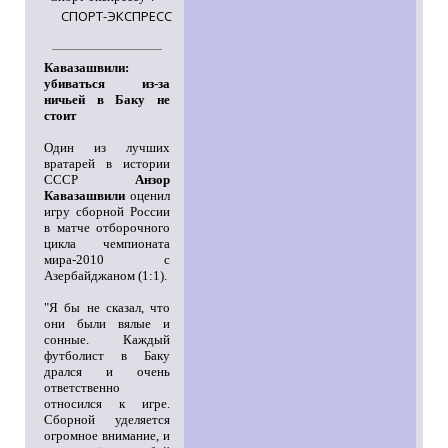
СПОРТ-ЭКСПРЕСС
Кавазашвили:
убиваться из-за
ничьей в Баку не
стоит
Один из лучших
вратарей в истории
СССР
Анзор
Кавазашвили
оценил
игру сборной России
в матче отборочного
цикла чемпионата
мира-2010 с
Азербайджаном (1:1).
"Я бы не сказал, что
они были вялые и
сонные. Каждый
футболист в Баку
дрался и очень
ответственно
относился к игре.
Сборной уделяется
огромное внимание, и