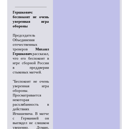
Гершкович:
беспокоит не очень
уверенная игра
обороны
Председатель
Объединения
отечественных
тренеров
Михаил
Гершкович
рассказал,
что его беспокоит в
игре сборной России
в преддверии
стыковых матчей.
"Беспокоит не очень
уверенная игра
обороны.
Просматривается
некоторая
расхлябанность в
действиях
Игнашевича. В матче
с Германией он
выглядел не слишком
уверенно. Думаю,