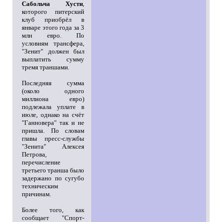
Сабольча Хусти
,
которого питерский
клуб приобрёл в
январе этого года за 3
млн евро. По
условиям трансфера,
"Зенит" должен был
выплатить сумму
тремя траншами.
Последняя сумма
(около одного
миллиона евро)
подлежала уплате в
июле, однако на счёт
"Ганновера" так и не
пришла. По словам
главы пресс-службы
"Зенита" Алексея
Петрова,
перечисление
третьего транша было
задержано по сугубо
техническим
причинам.
Более того, как
сообщает "Спорт-