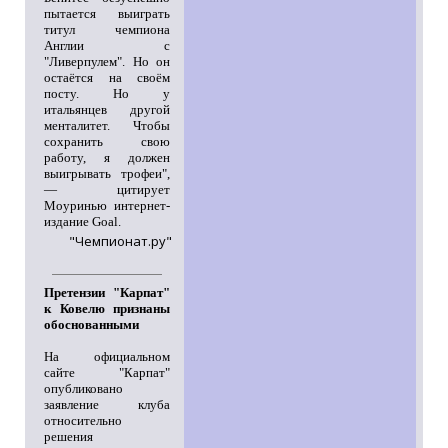
пытается выиграть
титул чемпиона
Англии с
"Ливерпулем". Но он
остаётся на своём
посту. Но у
итальянцев другой
менталитет. Чтобы
сохранить свою
работу, я должен
выигрывать трофеи",
— цитирует
Моуринью интернет-
издание Goal.
"Чемпионат.ру"
Претензии "Карпат"
к Ковелю признаны
обоснованными
На официальном
сайте "Карпат"
опубликовано
заявление клуба
относительно
решения