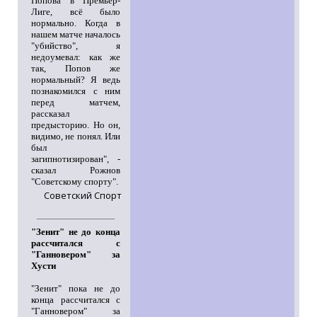
Попова в Премьер-
Лиге, всё было
нормально. Когда в
нашем матче началось
"убийство", я
недоумевал: как же
так, Попов же
нормальный? Я ведь
познакомился с ним
перед матчем,
рассказал
предысторию. Но он,
видимо, не понял. Или
был
загипнотизирован", -
сказал Рожнов
"Советскому спорту".
Советский Спорт
"Зенит" не до конца
рассчитался с
"Ганновером" за
Хусти
"Зенит" пока не до
конца рассчитался с
"Ганновером" за