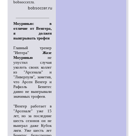
bobsoccer.ru.
bobsoccer.ru
Моуринью: в
отличие от Венгера,
я должен
выигрывать трофеи
Главный тренер
"Интера"
Жозе
Моуринью
не
упустил случая
уколоть своих коллег
из "Арсенала" и
"Ливерпуля", заметив,
что Арсен Венгер и
Рафаэль Бенитес
давно не выигрывали
значимых трофеев.
"Венгер работает в
"Арсенале" уже 15
лет, но за последние
шесть сезонов он не
выиграл даже Кубок
лиги. Уже шесть лет
Бенитес безуспешно