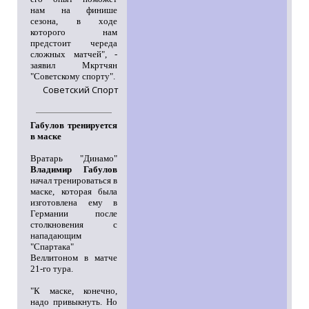
нам на финише
сезона, в ходе
которого нам
предстоит череда
сложных матчей", -
заявил Мкртчян
"Советскому спорту".
Советский Спорт
Габулов тренируется
в маске
Вратарь "Динамо"
Владимир Габулов
начал тренироваться в
маске, которая была
изготовлена ему в
Германии после
столкновения с
нападающим
"Спартака"
Веллитоном в матче
21-го тура.
"К маске, конечно,
надо привыкнуть. Но