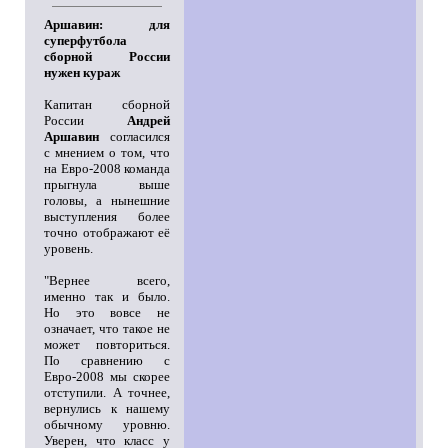
Аршавин: для
суперфутбола
сборной России
нужен кураж
Капитан сборной
России
Андрей
Аршавин
согласился
с мнением о том, что
на Евро-2008 команда
прыгнула выше
головы, а нынешние
выступления более
точно отображают её
уровень.
"Вернее всего,
именно так и было.
Но это вовсе не
означает, что такое не
может повториться.
По сравнению с
Евро-2008 мы скорее
отступили. А точнее,
вернулись к нашему
обычному уровню.
Уверен, что класс у