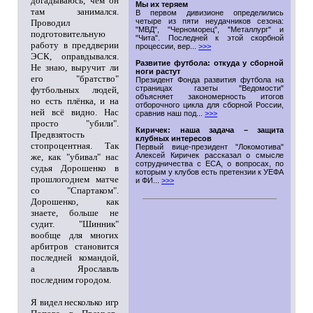
догадываюсь, чем он
Мы их теряем
там занимался.
В первом дивизионе определились
четыре из пяти неудачников сезона:
Проводил
"МВД", "Черноморец", "Металлург" и
подготовительную
"Чита". Последней к этой скорбной
работу в преддверии
процессии, вер...
>>>
ЭСК, оправдывался.
Развитие футбола: откуда у сборной
Не знаю, выручит ли
ноги растут
его "братство"
Президент Фонда развития футбола на
страницах газеты "Ведомости"
футбольных людей,
объясняет закономерность итогов
но есть плёнка, и на
отборочного цикла для сборной России,
ней всё видно. Нас
сравнив наш под...
>>>
просто "убили".
Киричек: наша задача – защита
Предвзятость
клубных интересов
стопроцентная. Так
Первый вице-президент "Локомотива"
Алексей Киричек рассказал о смысле
же, как "убивал" нас
сотрудничества с ЕСА, о вопросах, по
судья Дорошенко в
которым у клубов есть претензии к УЕФА
прошлогоднем матче
и ФИ...
>>>
со "Спартаком".
Дорошенко, как
знаете, больше не
судит. "Шинник"
вообще для многих
арбитров становится
последней командой,
а Ярославль
последним городом.
Я видел несколько игр