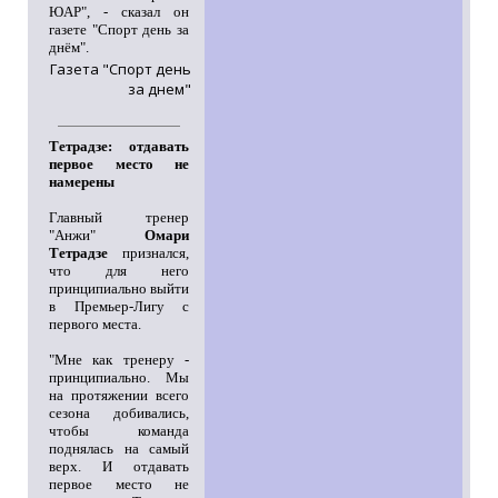
ЮАР", - сказал он
газете "Спорт день за
днём".
Газета "Спорт день
за днем"
Тетрадзе: отдавать
первое место не
намерены
Главный тренер
"Анжи"
Омари
Тетрадзе
признался,
что для него
принципиально выйти
в Премьер-Лигу с
первого места.
"Мне как тренеру -
принципиально. Мы
на протяжении всего
сезона добивались,
чтобы команда
поднялась на самый
верх. И отдавать
первое место не