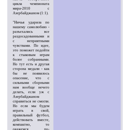
цикла чемпионата
мира-2010 с
Азербайджаном (1:1).
"Ничья ударила по
нашему самолюбию -
разъехались все
раздосадованными и
с неприятными
чувствами. По идее,
это поможет подойти
к стыковым играм
более собранными.
Но тут есть и другая
сторона медали - как
бы не появилось
опасение, что с
сильными сборными
нам вообще нечего
делать, если уж с
Азербайджаном
справиться не смогли.
Но если мы будем
играть в свой,
правильный футбол,
действовать вместе,
компактно, то
окажемся по-