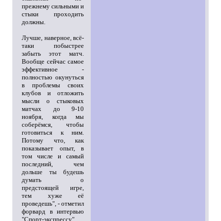
прежнему сильными и
стыки проходить
должны.
Лучше, наверное, всё-
таки побыстрее
забыть этот матч.
Вообще сейчас самое
эффективное -
полностью окунуться
в проблемы своих
клубов и отложить
мысли о стыковых
матчах до 9-10
ноября, когда мы
соберёмся, чтобы
готовиться к ним.
Потому что, как
показывает опыт, в
том числе и самый
последний, чем
дольше ты будешь
думать о
предстоящей игре,
тем хуже её
проведешь", - отметил
форвард в интервью
"Спорт-экспрессу".