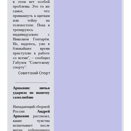
в этом нет особой
проблемы. Это то же
самое, что
привыкнуть к щиткам
или тейпу на
голеностопе. Пока я
тренируюсь
индивидуально с
Николаем Гонтарём.
Но, надеюсь, уже в
ближайшее время
приступлю к работе
со всеми", – сообщил
Габулов "Советскому
спорту".
Советский Спорт
Аршавин: ничья
ударила по нашему
самолюбию
Нападающий сборной
России
Андрей
Аршавин
рассказал,
какие чувства
испытывает после
матча отборочного