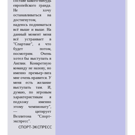
составе какого-нибудь
европейского гранда.
Не хочу
останавливаться на
достигнутом,
надеюсь подниматься
всё выше и выше. На
данный момент меня
всё устраивает в
"Спартаке", а что
будет потом,
посмотрим. Очень
хотел бы выступать в
Англии. Конкретную
команду не назову, но
именно премьер-лига
мне очень нравится. У
меня есть желание
выступать там. И,
думаю, по игровым
характеристикам я
подхожу именно
этому чемпионату",
— цитирует
Веллитона "Спорт-
экспресс".
СПОРТ-ЭКСПРЕСС