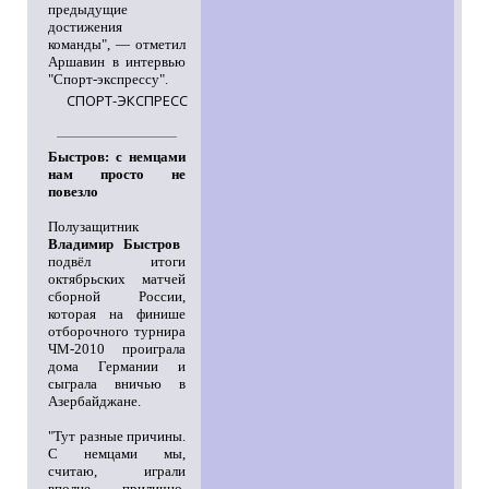
предыдущие
достижения
команды", — отметил
Аршавин в интервью
"Спорт-экспрессу".
СПОРТ-ЭКСПРЕСС
Быстров: с немцами
нам просто не
повезло
Полузащитник
Владимир Быстров
подвёл итоги
октябрьских матчей
сборной России,
которая на финише
отборочного турнира
ЧМ-2010 проиграла
дома Германии и
сыграла вничью в
Азербайджане.
"Тут разные причины.
С немцами мы,
считаю, играли
вполне прилично,