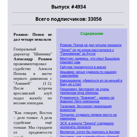
Выпуск #4934
Всего подписчиков: 33056
Содержание
Рожнов: Попов не
дал четыре пенальти
Рожнов: Попов не дал четыре пенальти
Генеральный
"Зенит" не до конца рассчитался с
директор "Шинника"
"Ганновером" за Хусти
Александр Рожнов
Мкртчян: надеюсь, что опыт Бышовца
поможет нам
прокомментировал
Габулов тренируется в маске
судейство Алексея
Аршавин: ничья ударила по нашему
Попова в матче
самолюбию
первого дивизиона с
Кавазашвили: убиваться из-за ничьей в
"Аланией" (1:2).
Баку не стоит
После встречи
Гершкович: беспокоит не очень
ярославский клуб
уверенная игра обороны
подал жалобу по
Румменигге: "Бавария" - далеко не
фаворит Лиги чемпионов
восьми эпизодам.
Талалаев: беспокоит реализация
моментов
"Как говорят, Восток
Тетрадзе: отдавать первое место не
– дело тонкое. А дела
намерены
судейские ещё
ЭСК: в ворота "Зенита" следовало
тоньше. Мы страдаем
назначить пенальти
от предвзятости
Веллитон: хотел бы поиграть в Англии
Аршавин: для суперфутбола сборной