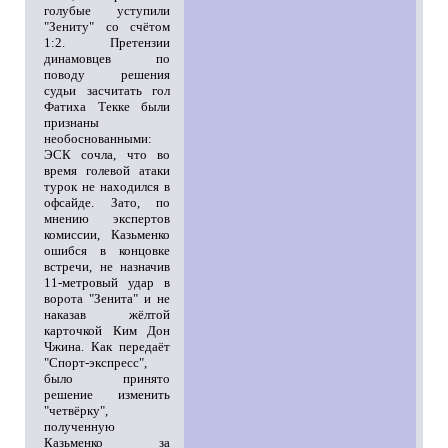
голубые уступили
"Зениту" со счётом
1:2. Претензии
динамовцев по
поводу решения
судьи засчитать гол
Фатиха Текке были
признаны
необоснованными:
ЭСК сочла, что во
время голевой атаки
турок не находился в
офсайде. Зато, по
мнению экспертов
комиссии, Казьменко
ошибся в концовке
встречи, не назначив
11-метровый удар в
ворота "Зенита" и не
наказав жёлтой
карточкой Ким Дон
Чжина. Как передаёт
"Спорт-экспресс",
было принято
решение изменить
"четвёрку",
полученную
Казьменко за