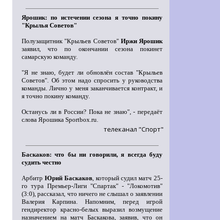
Ярошик: по истечении сезона я точно покину
"Крылья Советов"
Полузащитник "Крыльев Советов"
Иржи Ярошик
заявил, что по окончании сезона покинет
самарскую команду.
"Я не знаю, будет ли обновлён состав "Крыльев
Советов". Об этом надо спросить у руководства
команды. Лично у меня заканчивается контракт, и
я точно покину команду.
Останусь ли в России? Пока не знаю", - передаёт
слова Ярошика Sportbox.ru.
телеканал "Спорт"
Баскаков: что бы ни говорили, я всегда буду
судить честно
Арбитр
Юрий Баскаков
, который судил матч 25-
го тура Премьер-Лиги "Спартак" - "Локомотив"
(3:0), рассказал, что ничего не слышал о заявлении
Валерия Карпина. Напомним, перед игрой
гендиректор красно-белых выразил возмущение
назначением на матч Баскакова, заявив, что он