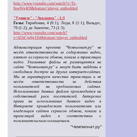
http://www.youtube.com/watch?v=Tt-
fuwWg4QI&feature=player_embedded
"Удинезе" - "Аталанта" - 1:3
Голы:
Тирибокки, 4 (0:1); Лоди, 8 (1:1); Вальдес,
70 (1:2); де Ашентис, 73 (1:3).
http://www.youtube.com/watch?
v=dJACjg6g164&feature=player_embedded
Администрация проекта "Чемпионат.ру" не
несёт ответственности за содержание видео,
взятого из сервисов обмена, показа и трансляции
видео. Указанные файлы не размещаются на
сайте "Чемпионат.ру" и могут быть найдены в
свободном доступе на других интернет-сайтах.
Мы не гарантируем качества трансляции и не
несём ответственности за действия
пользователей на предлагаемых сайтах.
Использование данных файлов производится на
собственный риск посетителей. Авторские
права на использование данного видео в
Интернете принадлежат пользователям или
владельцам сайтов сервисов обмена, показа и
трансляций видео в соответствии с
пользовательским соглашением.
"Чемпионат.ру"