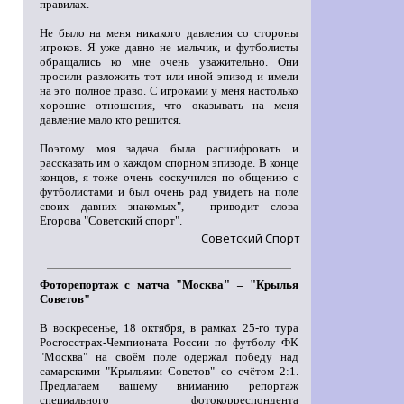
правилах.
Не было на меня никакого давления со стороны
игроков. Я уже давно не мальчик, и футболисты
обращались ко мне очень уважительно. Они
просили разложить тот или иной эпизод и имели
на это полное право. С игроками у меня настолько
хорошие отношения, что оказывать на меня
давление мало кто решится.
Поэтому моя задача была расшифровать и
рассказать им о каждом спорном эпизоде. В конце
концов, я тоже очень соскучился по общению с
футболистами и был очень рад увидеть на поле
своих давних знакомых", - приводит слова
Егорова "Советский спорт".
Советский Спорт
Фоторепортаж с матча "Москва" – "Крылья
Советов"
В воскресенье, 18 октября, в рамках 25-го тура
Росгосстрах-Чемпионата России по футболу ФК
"Москва" на своём поле одержал победу над
самарскими "Крыльями Советов" со счётом 2:1.
Предлагаем вашему вниманию репортаж
специального фотокорреспондента