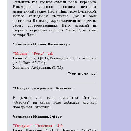
Отквитать гол хозяева сумели после перерыва.
Роналдиньо успешно исполнил пенальти,
назначенный за снос Несты Николасом Бурдиссой.
Вскоре Роналдиньо выступил уже в роли
ассистента. Бразилец выдал отличную передачу на
своего соотечественника Пато, который на
скорости переиграл оборону "волков", включая
вратаря Дони.
Чемпионат Италии. Восьмой тур
"Милан" - "Рома" - 2:1
Голы:
Менез, 3 (0:1); Роналдиньо, 56 - с пенальти
(1:1); Пато, 67 (2:1).
Удаление:
Амброзини, 81 (М).
"Чемпионат.ру"
"Осасуна" разгромила "Атлетико"
В рамках 7-го тура чемпионата Испании
"Осасуна" на своём поле добилась крупной
победы над "Атлетико".
Чемпионат Испании. 7-й тур
"Осасуна" - "Атлетико" - 3:0
Голы:
Пандиани, 4 (1:0); Пандиани, 27 (2:0);