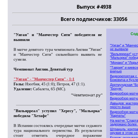
Выпуск #4938
Всего подписчиков: 33056
Сод
"Уиган" и "Манчестер Сити" победителя не
выявили
"Уиган" и "Манче
В матче девятого тура чемпионата Англии "Уиган"
не выявили
и "Манчестер Сити" сильнейшего выявить не
"Вильярреал" уст
"Мальорка" побед
сумели.
"Монако" и "Лорь
"Таврия" и киевс
Чемпионат Англии. Девятый тур
вничью
Видеорепортаж с
"Уиган" - "Манчестер Сити" - 1:1
Божовича и Кухле
Голы:
Нзогбия, 45 (1:0); Петров, 47 (1:1).
Дортмундская "Б
Удаление:
Сабалета, 65 (МС).
"Бохум"
Видеообзор матч
"Чемпионат.ру"
Видеообзор матча
Давыдов: мастер
просто выше
"Вильярреал" уступил "Хересу", "Мальорка"
Видеообзор матч
победила "Хетафе"
"Карпаты"
На матче "Спарта
задержано более
В Испании состоялись очередные матчи седьмого
Штранцль: контра
тура национального первенства. Из результатов
оружие в этом се
стоит отметить очередное поражение
Егоров: оказыват