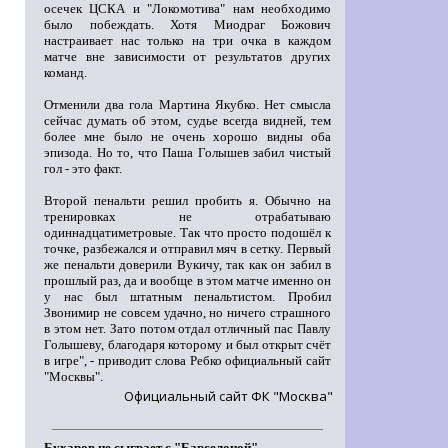
осечек ЦСКА и "Локомотива" нам необходимо
было побеждать. Хотя Миодраг Божович
настраивает нас только на три очка в каждом
матче вне зависимости от результатов других
команд.
Отменили два гола Мартина Якубко. Нет смысла
сейчас думать об этом, судье всегда видней, тем
более мне было не очень хорошо видны оба
эпизода. Но то, что Паша Голышев забил чистый
гол - это факт.
Второй пенальти решил пробить я. Обычно на
тренировках не отрабатываю
одиннадцатиметровые. Так что просто подошёл к
точке, разбежался и отправил мяч в сетку. Первый
же пенальти доверили Вукичу, так как он забил в
прошлый раз, да и вообще в этом матче именно он
у нас был штатным пенальтистом. Пробил
Звонимир не совсем удачно, но ничего страшного
в этом нет. Зато потом отдал отличный пас Павлу
Голышеву, благодаря которому и был открыт счёт
в игре", - приводит слова Ребко официальный сайт
"Москвы".
Официальный сайт ФК "Москва"
Бухаров не сыграет с "Барселоной"