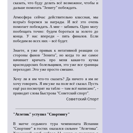
сказать, что буду делать всё возможное, чтобы и
дальше помогать "Зениту" побеждать.
Атмосфера сейчас действительно классная, мы
всерьёз боремся за награды. И всё это очень
помогает побеждать. А мне – забивать. Одно могу
пообещать точно: будем бороться за золото до
конца. У нас впереди – пять финалов. Если
победим во всех них – всё будет.
Знаете, я уже привык к негативной реакции со
стороны фанов "Зенита", но когда то же самое
начинает кричать про меня какая-то кучка
краснодарских болельщиков, это уже все границы
переходит. Это уже просто смешно.
Хочу ли я им что-то сказать? Да ничего я им не
хочу говорить. Я им уже на поле всё сказал. Пусть
ещё раз посмотрят на табло – там всё написано", -
приводит слова Быстрова "Советский спорт".
Советский Спорт
"Атлетик" уступил "Спортингу"
В матче седьмого тура чемпионата Испании
"Спортинг" в гостях оказался сильнее "Атлетика".