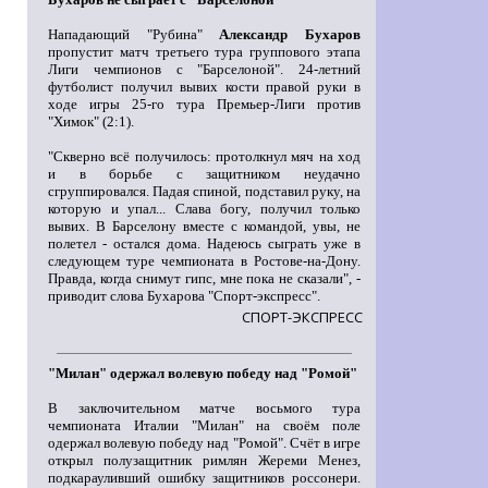
Нападающий "Рубина"
Александр Бухаров
пропустит матч третьего тура группового этапа
Лиги чемпионов с "Барселоной". 24-летний
футболист получил вывих кости правой руки в
ходе игры 25-го тура Премьер-Лиги против
"Химок" (2:1).
"Скверно всё получилось: протолкнул мяч на ход
и в борьбе с защитником неудачно
сгруппировался. Падая спиной, подставил руку, на
которую и упал... Слава богу, получил только
вывих. В Барселону вместе с командой, увы, не
полетел - остался дома. Надеюсь сыграть уже в
следующем туре чемпионата в Ростове-на-Дону.
Правда, когда снимут гипс, мне пока не сказали", -
приводит слова Бухарова "Спорт-экспресс".
СПОРТ-ЭКСПРЕСС
"Милан" одержал волевую победу над "Ромой"
В заключительном матче восьмого тура
чемпионата Италии "Милан" на своём поле
одержал волевую победу над "Ромой". Счёт в игре
открыл полузащитник римлян Жереми Менез,
подкарауливший ошибку защитников россонери.