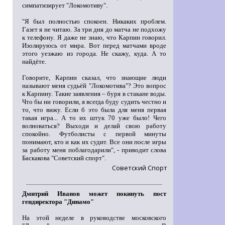
симпатизирует "Локомотиву".
"Я был полностью спокоен. Никаких проблем.
Газет я не читаю. За три дня до матча не подхожу
к телефону. Я даже не знаю, что Карпин говорил.
Изолируюсь от мира. Вот перед матчами вроде
этого уезжаю из города. Не скажу, куда. А то
найдёте.
Говорите, Карпин сказал, что знающие люди
называют меня судьёй "Локомотива"? Это вопрос
к Карпину. Такие заявления – буря в стакане воды.
Что бы ни говорили, я всегда буду судить честно и
то, что вижу. Если б это была для меня первая
такая игра... А то их штук 70 уже было! Чего
волноваться? Выходи и делай свою работу
спокойно. Футболисты с первой минуты
понимают, кто и как их судит. Все они после игры
за работу меня поблагодарили", - приводит слова
Баскакова "Советский спорт".
Советский Спорт
Дмитрий Иванов может покинуть пост
гендиректора "Динамо"
На этой неделе в руководстве московского