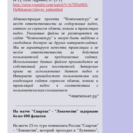
http://www.youtube.com/watch?v=h7N5n9E6-
Qg&feature=player_embedded
Администрация проекта "Чемпионат.ру" не
несёт ответственности за содержание видео,
взятого из сервисов обмена, показа и трансляции
видео. Указанные файлы не размещаются на
сайте "Чемпионат.ру" и могут быть найдены в
свободном доступе на других интернет-сайтах.
Мы не гарантируем качества трансляции и не
несём ответственности за действия
пользователей на предлагаемых сайтах.
Использование данных файлов производится на
собственный риск посетителей. Авторские
права на использование данного видео в
Интернете принадлежат пользователям или
владельцам сайтов сервисов обмена, показа и
трансляций видео в соответствии с
пользовательским соглашением.
"Чемпионат.ру"
На матче "Спартак" - "Локомотив" задержано
более 600 фанатов
На матче 25-го тура чемпионата России "Спартак"
- "Локомотив", который проходил в "Лужниках",