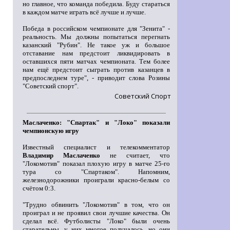
но главное, что команда победила. Буду стараться
в каждом матче играть всё лучше и лучше.
Победа в российском чемпионате для "Зенита" -
реальность. Мы должны попытаться перегнать
казанский "Рубин". Не такое уж и большое
отставание нам предстоит ликвидировать в
оставшихся пяти матчах чемпионата. Тем более
нам ещё предстоит сыграть против казанцев в
предпоследнем туре", - приводит слова Розины
"Советский спорт".
Советский Спорт
Маслаченко: "Спартак" и "Локо" показали
чемпионскую игру
Известный специалист и телекомментатор
Владимир Маслаченко
не считает, что
"Локомотив" показал плохую игру в матче 25-го
тура со "Спартаком". Напомним,
железнодорожники проиграли красно-белым со
счётом 0:3.
"Трудно обвинить "Локомотив" в том, что он
проиграл и не проявил свои лучшие качества. Он
сделал всё. Футболисты "Локо" были очень
старательны, у них многое получалось, но они