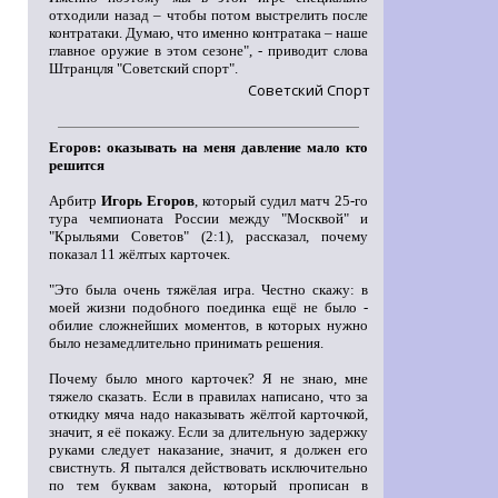
отходили назад – чтобы потом выстрелить после
контратаки. Думаю, что именно контратака – наше
главное оружие в этом сезоне", - приводит слова
Штранцля "Советский спорт".
Советский Спорт
Егоров: оказывать на меня давление мало кто
решится
Арбитр
Игорь Егоров
, который судил матч 25-го
тура чемпионата России между "Москвой" и
"Крыльями Советов" (2:1), рассказал, почему
показал 11 жёлтых карточек.
"Это была очень тяжёлая игра. Честно скажу: в
моей жизни подобного поединка ещё не было -
обилие сложнейших моментов, в которых нужно
было незамедлительно принимать решения.
Почему было много карточек? Я не знаю, мне
тяжело сказать. Если в правилах написано, что за
откидку мяча надо наказывать жёлтой карточкой,
значит, я её покажу. Если за длительную задержку
руками следует наказание, значит, я должен его
свистнуть. Я пытался действовать исключительно
по тем буквам закона, который прописан в