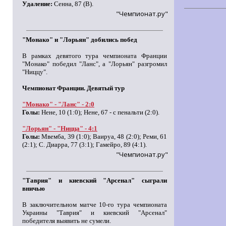
Удаление:
Сенна, 87 (В).
"Чемпионат.ру"
"Монако" и "Лорьян" добились побед
В рамках девятого тура чемпионата Франции
"Монако" победил "Ланс", а "Лорьян" разгромил
"Ниццу".
Чемпионат Франции. Девятый тур
"Монако" - "Ланс" - 2:0
Голы:
Нене, 10 (1:0); Нене, 67 - с пенальти (2:0).
"Лорьян" - "Ницца" - 4:1
Голы:
Мвемба, 39 (1:0); Ваируа, 48 (2:0); Реми, 61
(2:1); С. Диарра, 77 (3:1); Гамейро, 89 (4:1).
"Чемпионат.ру"
"Таврия" и киевский "Арсенал" сыграли
вничью
В заключительном матче 10-го тура чемпионата
Украины "Таврия" и киевский "Арсенал"
победителя выявить не сумели.