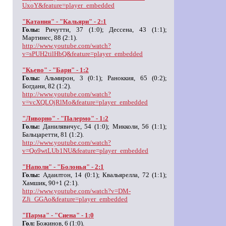
UxoY&feature=player_embedded
"Катания" - "Кальяри" - 2:1
Голы:
Ричутти, 37 (1:0); Дессена, 43 (1:1);
Мартинес, 88 (2:1).
http://www.youtube.com/watch?
v=sPUH2tilHbQ&feature=player_embedded
"Кьево" - "Бари" - 1:2
Голы:
Альмирон, 3 (0:1); Раноккия, 65 (0:2);
Богдани, 82 (1:2).
http://www.youtube.com/watch?
v=vcXQLOjRlMo&feature=player_embedded
"Ливорно" - "Палермо" - 1:2
Голы:
Данилявичус, 54 (1:0); Микколи, 56 (1:1);
Бальцаретти, 81 (1:2).
http://www.youtube.com/watch?
v=Qo9wtLUb1NU&feature=player_embedded
"Наполи" - "Болонья" - 2:1
Голы:
Адаилтон, 14 (0:1); Квальярелла, 72 (1:1);
Хамшик, 90+1 (2:1).
http://www.youtube.com/watch?v=DM-
ZJi_GGAo&feature=player_embedded
"Парма" - "Сиена" - 1:0
Гол:
Божинов, 6 (1:0).