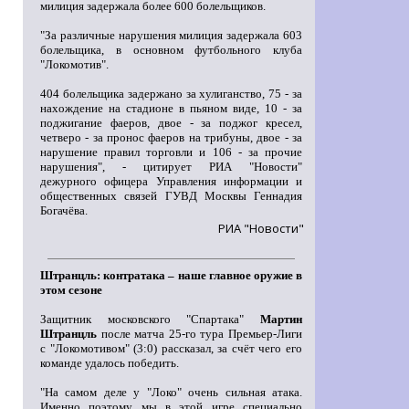
милиция задержала более 600 болельщиков.
"За различные нарушения милиция задержала 603
болельщика, в основном футбольного клуба
"Локомотив".
404 болельщика задержано за хулиганство, 75 - за
нахождение на стадионе в пьяном виде, 10 - за
поджигание фаеров, двое - за поджог кресел,
четверо - за пронос фаеров на трибуны, двое - за
нарушение правил торговли и 106 - за прочие
нарушения", - цитирует РИА "Новости"
дежурного офицера Управления информации и
общественных связей ГУВД Москвы Геннадия
Богачёва.
РИА "Новости"
Штранцль: контратака – наше главное оружие в
этом сезоне
Защитник московского "Спартака"
Мартин
Штранцль
после матча 25-го тура Премьер-Лиги
с "Локомотивом" (3:0) рассказал, за счёт чего его
команде удалось победить.
"На самом деле у "Локо" очень сильная атака.
Именно поэтому мы в этой игре специально