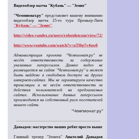
Видеообзор матча "Кубань" — "Зенит"
"Чемпионат.ру"
представляет вашему вниманию
видеообзор матча 25-го тура Премьер-Лиги
"Кубань" — "Зенит"
.
http://video.yandex.ru/users/robotdotcom/view/72/
http://www.youtube.com/watch?v=aTl6p7v4uw0
Администрация проекта "Чемпионат.ру" не
несёт ответственности за содержание
указанных гиперссылок. Данное видео не
размещается на сайте "Чемпионат.ру" и может
быть найдено в свободном доступе на других
интернет-сайтах. Мы не гарантируем качество
трансляции и не несём ответственности за
действия пользователей на предлагаемых
сайтах. Использование данных гиперссылок
производится на собственный риск посетителей
нашего сайта.
"Чемпионат.ру"
Давыдов: мастерство наших ребят просто выше
Главный тренер "Зенита"
Анатолий Давыдов