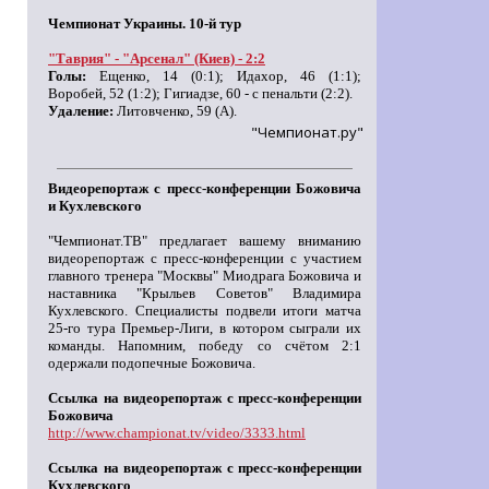
Чемпионат Украины. 10-й тур
"Таврия" - "Арсенал" (Киев) - 2:2
Голы:
Ещенко, 14 (0:1); Идахор, 46 (1:1);
Воробей, 52 (1:2); Гигиадзе, 60 - с пенальти (2:2).
Удаление:
Литовченко, 59 (А).
"Чемпионат.ру"
Видеорепортаж с пресс-конференции Божовича
и Кухлевского
"Чемпионат.ТВ" предлагает вашему вниманию
видеорепортаж с пресс-конференции с участием
главного тренера "Москвы" Миодрага Божовича и
наставника "Крыльев Советов" Владимира
Кухлевского. Специалисты подвели итоги матча
25-го тура Премьер-Лиги, в котором сыграли их
команды. Напомним, победу со счётом 2:1
одержали подопечные Божовича.
Ссылка на видеорепортаж с пресс-конференции
Божовича
http://www.championat.tv/video/3333.html
Ссылка на видеорепортаж с пресс-конференции
Кухлевского