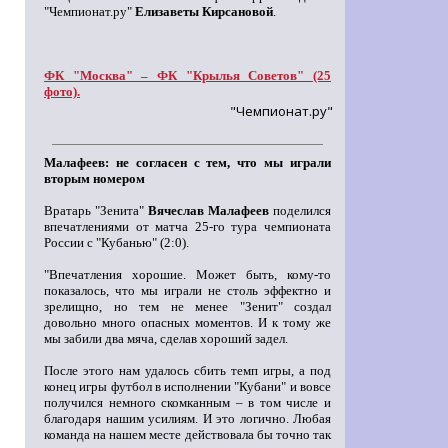
"Чемпионат.ру"
Елизаветы Кирсановой
.
ФК "Москва" – ФК "Крылья Советов" (25
фото).
"Чемпионат.ру"
Малафеев: не согласен с тем, что мы играли
вторым номером
Вратарь "Зенита"
Вячеслав Малафеев
поделился
впечатлениями от матча 25-го тура чемпионата
России с "Кубанью" (2:0).
"Впечатления хорошие. Может быть, кому-то
показалось, что мы играли не столь эффектно и
зрелищно, но тем не менее "Зенит" создал
довольно много опасных моментов. И к тому же
мы забили два мяча, сделав хороший задел.
После этого нам удалось сбить темп игры, а под
конец игры футбол в исполнении "Кубани" и вовсе
получился немного скомканным – в том числе и
благодаря нашим усилиям. И это логично. Любая
команда на нашем месте действовала бы точно так