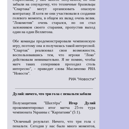
забыли на секундочку, что техничные бразильцы
"Спартака" могут организовать опасную
контратаку. И хотя не они участвовали в создании
голевого момента, в общем их вклад очень велик.
"Локомотив" очень старался, но он стал
заложником своего старания, пропустив выход
один на один Веллитона.
Обе команды продемонстрировали чемпионскую
игру, поэтому она и получилась такой интересной.
"Спартак" реализовал свои возможности,
воспользовавшись тем, что игроки "Локо"
действовали невнимательно. Я не помню, чтобы
матч таких соперников проходил столь
интересно", - приводит слова Маслаченко РИА
"Новости".
РИА "Новости"
Дуляй: ничего, что три гола с пенальти забили
Полузащитник "Шахтёра"
Игор Дуляй
прокомментировал итог матча 25-го тура
чемпионата Украины с "Карпатами" (5:1).
"Отличный результат. Ничего, что три гола с
пенальти. Сегодня у нас было много моментов,