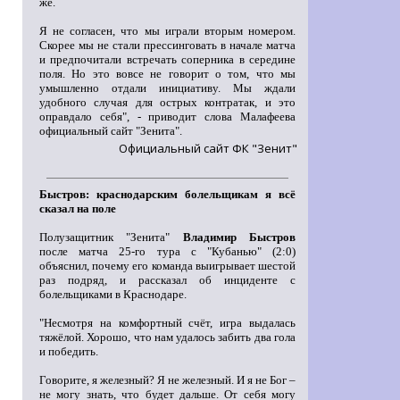
же.
Я не согласен, что мы играли вторым номером.
Скорее мы не стали прессинговать в начале матча
и предпочитали встречать соперника в середине
поля. Но это вовсе не говорит о том, что мы
умышленно отдали инициативу. Мы ждали
удобного случая для острых контратак, и это
оправдало себя", - приводит слова Малафеева
официальный сайт "Зенита".
Официальный сайт ФК "Зенит"
Быстров: краснодарским болельщикам я всё
сказал на поле
Полузащитник "Зенита"
Владимир Быстров
после матча 25-го тура с "Кубанью" (2:0)
объяснил, почему его команда выигрывает шестой
раз подряд, и рассказал об инциденте с
болельщиками в Краснодаре.
"Несмотря на комфортный счёт, игра выдалась
тяжёлой. Хорошо, что нам удалось забить два гола
и победить.
Говорите, я железный? Я не железный. И я не Бог –
не могу знать, что будет дальше. От себя могу