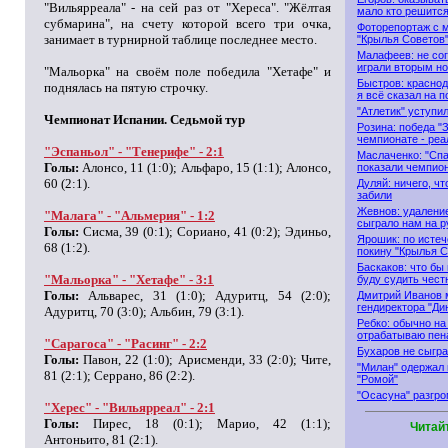
"Вильярреала" - на сей раз от "Хереса". "Жёлтая
мало кто решитс
субмарина", на счету которой всего три очка,
Фоторепортаж с м
занимает в турнирной таблице последнее место.
"Крылья Советов
Малафеев: не сог
играли вторым н
"Мальорка" на своём поле победила "Хетафе" и
Быстров: красно
поднялась на пятую строчку.
я всё сказал на п
"Атлетик" уступи
Чемпионат Испании. Седьмой тур
Розина: победа "
чемпионате - реа
"Эспаньол" - "Тенерифе" - 2:1
Маслаченко: "Спа
Голы:
Алонсо, 11 (1:0); Альфаро, 15 (1:1); Алонсо,
показали чемпио
60 (2:1).
Дуляй: ничего, чт
забили
Жевнов: удалени
"Малага" - "Альмерия" - 1:2
сыграло нам на р
Голы:
Сисма, 39 (0:1); Сориано, 41 (0:2); Эдиньо,
Ярошик: по истеч
68 (1:2).
покину "Крылья С
Баскаков: что бы 
"Мальорка" - "Хетафе" - 3:1
буду судить чест
Голы:
Альварес, 31 (1:0); Адуритц, 54 (2:0);
Дмитрий Иванов 
гендиректора "Ди
Адуритц, 70 (3:0); Альбин, 79 (3:1).
Ребко: обычно на
отрабатываю пен
"Сарагоса" - "Расинг" - 2:2
Бухаров не сыгра
Голы:
Павон, 22 (1:0); Арисменди, 33 (2:0); Чите,
"Милан" одержал
81 (2:1); Серрано, 86 (2:2).
"Ромой"
"Осасуна" разгро
"Херес" - "Вильярреал" - 2:1
Голы:
Пирес, 18 (0:1); Марио, 42 (1:1);
Читай
Антоньито, 81 (2:1).