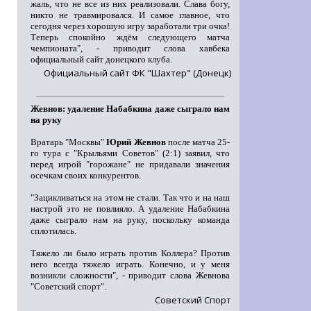
жаль, что не все из них реализовали. Слава богу,
никто не травмировался. И самое главное, что
сегодня через хорошую игру заработали три очка!
Теперь спокойно ждём следующего матча
чемпионата", - приводит слова хавбека
официальный сайт донецкого клуба.
Официальный сайт ФК "Шахтер" (Донецк)
Жевнов: удаление Набабкина даже сыграло нам
на руку
Вратарь "Москвы"
Юрий Жевнов
после матча 25-
го тура с "Крыльями Советов" (2:1) заявил, что
перед игрой "горожане" не придавали значения
осечкам своих конкурентов.
"Зацикливаться на этом не стали. Так что и на наш
настрой это не повлияло. А удаление Набабкина
даже сыграло нам на руку, поскольку команда
сплотилась.
Тяжело ли было играть против Коллера? Против
него всегда тяжело играть. Конечно, и у меня
возникли сложности", - приводит слова Жевнова
"Советский спорт".
Советский Спорт