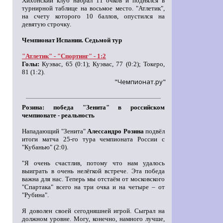
Хихонский клуб набрал 11 очков и поднялся в
турнирной таблице на восьмое место. "Атлетик",
на счету которого 10 баллов, опустился на
девятую строчку.
Чемпионат Испании. Седьмой тур
"Атлетик" - "Спортинг" - 1:2
Голы:
Куэвас, 65 (0:1); Куэвас, 77 (0:2); Токеро,
81 (1:2).
"Чемпионат.ру"
Розина: победа "Зенита" в российском
чемпионате - реальность
Нападающий "Зенита"
Алессандро Розина
подвёл
итоги матча 25-го тура чемпионата России с
"Кубанью" (2:0).
"Я очень счастлив, потому что нам удалось
выиграть в очень нелёгкой встрече. Эта победа
важна для нас. Теперь мы отстаём от московского
"Спартака" всего на три очка и на четыре – от
"Рубина".
Я доволен своей сегодняшней игрой. Сыграл на
должном уровне. Могу, конечно, намного лучше,