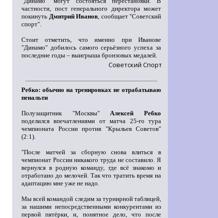
"Динамо" могут состояться перестановки. В
частности, пост генерального директора может
покинуть
Дмитрий Иванов
, сообщает "Советский
спорт".
Стоит отметить, что именно при Иванове
"Динамо" добилось самого серьёзного успеха за
последние годы – выигрыша бронзовых медалей.
Советский Спорт
Ребко: обычно на тренировках не отрабатываю
пенальти
Полузащитник "Москвы"
Алексей Ребко
поделился впечатлениями от матча 25-го тура
чемпионата России против "Крыльев Советов"
(2:1).
"После матчей за сборную снова влиться в
чемпионат России никакого труда не составило. Я
вернулся в родную команду, где всё знакомо и
отработано до мелочей. Так что тратить время на
адаптацию мне уже не надо.
Мы всей командой следим за турнирной таблицей,
за нашими непосредственными конкурентами из
первой пятёрки, и, понятное дело, что после