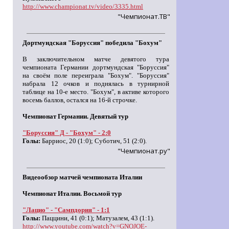
http://www.championat.tv/video/3335.html
"Чемпионат.ТВ"
Дортмундская "Боруссия" победила "Бохум"
В заключительном матче девятого тура
чемпионата Германии дортмундская "Боруссия"
на своём поле переиграла "Бохум". "Боруссия"
набрала 12 очков и поднялась в турнирной
таблице на 10-е место. "Бохум", в активе которого
восемь баллов, остался на 16-й строчке.
Чемпионат Германии. Девятый тур
"Боруссия" Д - "Бохум" - 2:0
Голы:
Барриос, 20 (1:0); Суботич, 51 (2:0).
"Чемпионат.ру"
Видеообзор матчей чемпионата Италии
Чемпионат Италии. Восьмой тур
"Лацио" - "Сампдория" - 1:1
Голы:
Паццини, 41 (0:1); Матузалем, 43 (1:1).
http://www.youtube.com/watch?v=GNOJOE-