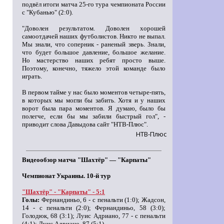
подвёл итоги матча 25-го тура чемпионата России
с "Кубанью" (2:0).
"Доволен результатом. Доволен хорошей
самоотдачей наших футболистов. Никто не выпал.
Мы знали, что соперник - раненый зверь. Знали,
что будет большое давление, большое желание.
Но мастерство наших ребят просто выше.
Поэтому, конечно, тяжело этой команде было
играть.
В первом тайме у нас было моментов четыре-пять,
в которых мы могли бы забить. Хотя и у наших
ворот была пара моментов. Я думаю, было бы
полегче, если бы мы забили быстрый гол", -
приводит слова Давыдова сайт "НТВ-Плюс".
НТВ-Плюс
Видеообзор матча "Шахтёр" — "Карпаты"
Чемпионат Украины. 10-й тур
"Шахтёр" - "Карпаты" - 5:1
Голы:
Фернандиньо, 6 - с пенальти (1:0); Жадсон,
14 - с пенальти (2:0); Фернандиньо, 58 (3:0);
Голодюк, 68 (3:1); Луис Адриано, 77 - с пенальти
(4:1); Луис Адриано, 87 (5:1).