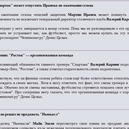
артак" может отпустить Иранека по окончании сезона
 окончании сезона чешский защитник
Мартин Иранек
может покинуть м
можность не исключает генеральный директор столичного клуба
Валерий Кар
нтракт у него завершается в конце сезона. Пока мы не разговаривали о его п
нек не устраивает нас, как футболист, просто мы можем купить на эту 
респондент "Чемпионат.ру" Денис Целых.
рпин: "Ростов" — организованная команда
олняющий обязанности главного тренера "Спартака"
Валерий Карпин
подел
мьер-Лиге, "Ростове", а также отметил старательность своих подопечных.
вствую, что на финише сезона ребята стали ещё более ответственно относить
еждать в своих матчах. Хотя я могу отметить тот факт, что смена тренера
ы. Обычно после смены наставника, футболисты стремятся показать свои лучш
стовом". Про соперника могу сказать, что это организованная команда с 
мпионат.ру" Денис Целых.
ли решил не продавать "Ньюкасл"
аделец "Ньюкасла"
Майк Эшли
пересмотрел свои планы по продаже акц
сорциумом сорвались из-за нежелания потенциального покупателя платить 