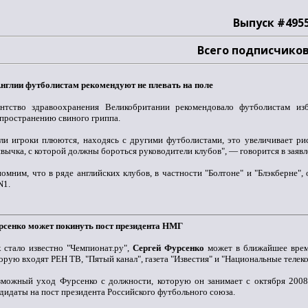
Выпуск #495
Всего подписчиков
нглии футболистам рекомендуют не плевать на поле
ентство здравоохранения Великобритании рекомендовало футболистам изб
пространению свиного гриппа.
ли игроки плюются, находясь с другими футболистами, это увеличивает ри
вычка, с которой должны бороться руководители клубов", — говорится в заявл
омним, что в ряде английских клубов, в частности "Болтоне" и "Блэкберне",
N1.
рсенко может покинуть пост президента НМГ
 стало известно "Чемпионат.ру",
Сергей Фурсенко
может в ближайшее время
орую входят РЕН ТВ, "Пятый канал", газета "Известия" и "Национальные теле
можный уход Фурсенко с должности, которую он занимает с октября 2008 
дидаты на пост президента Российского футбольного союза.