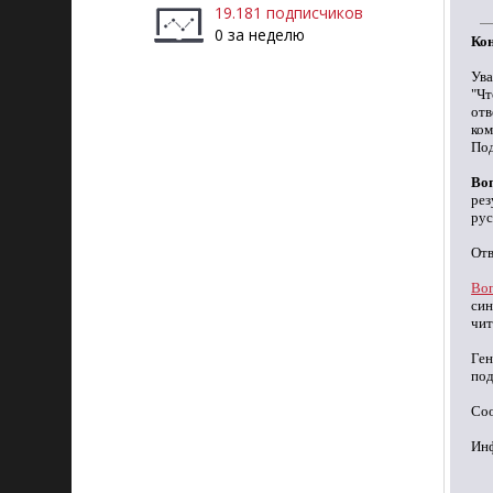
19.181 подписчиков
0 за неделю
Кон
Ува
"Чт
отв
ком
Под
Во
рез
рус
Отв
Во
син
чит
Ге
под
Соо
Ин