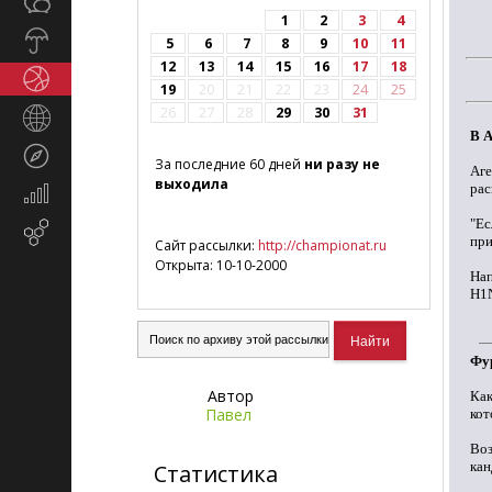
Общество
СМИ
1
2
3
4
Прогноз
5
6
7
8
9
10
11
погоды
12
13
14
15
16
17
18
Спорт
19
20
21
22
23
24
25
26
27
28
29
30
31
Страны
В А
и
Туризм
регионы
За последние 60 дней
ни разу не
Аг
выходила
рас
Экономика
и
"Ес
Email-
финансы
при
Сайт рассылки:
http://championat.ru
маркетинг
Открыта: 10-10-2000
Нап
H1
Фу
Автор
Как
Павел
кот
Воз
кан
Статистика