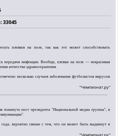
5
: 33045
егать плевков на поле, так как это может способствовать
ск передачи инфекции. Вообще, плевки на поле — некрасивая
ении агентства здравоохранения.
 отмечено несколько случаев заболевания футболистов вирусом
"Чемпионат.ру"
 покинуть пост президента "Национальной медиа группы", в
коммуникации".
года, вероятно связан с тем, что он может быть выдвинут в
"Чемпионат.ру"