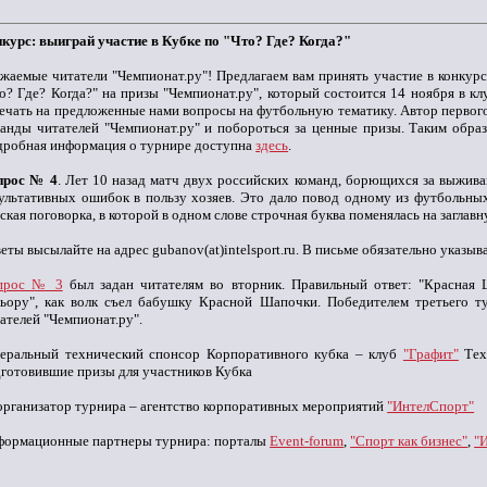
курс: выиграй участие в Кубке по "Что? Где? Когда?"
жаемые читатели "Чемпионат.ру"! Предлагаем вам принять участие в конку
о? Где? Когда?" на призы "Чемпионат.ру", который состоится 14 ноября в кл
ечать на предложенные нами вопросы на футбольную тематику. Автор первого
анды читателей "Чемпионат.ру" и побороться за ценные призы. Таким обра
робная информация о турнире доступна
здесь
.
прос № 4
. Лет 10 назад матч двух российских команд, борющихся за выжива
ультативных ошибок в пользу хозяев. Это дало повод одному из футбольны
ская поговорка, в которой в одном слове строчная буква поменялась на заглавн
еты высылайте на адрес gubanov(at)intelsport.ru. В письме обязательно указы
прос № 3
был задан читателям во вторник. Правильный ответ: "Красная 
ьору", как волк съел бабушку Красной Шапочки. Победителем третьего т
ателей "Чемпионат.ру".
неральный технический спонсор Корпоративного кубка – клуб
"Графит"
Тех
готовившие призы для участников Кубка
рганизатор турнира – агентство корпоративных мероприятий
"ИнтелСпорт"
формационные партнеры турнира: порталы
Event-forum
,
"Спорт как бизнес"
,
"