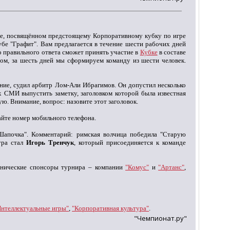
рсе, посвящённом предстоящему Корпоративному кубку по игре
убе "Графит". Вам предлагается в течение шести рабочих дней
 правильного ответа сможет принять участие в
Кубке
в составе
зом, за шесть дней мы сформируем команду из шести человек.
ние, судил арбитр Лом-Али Ибрагимов. Он допустил несколько
х СМИ выпустить заметку, заголовком которой была известная
ую. Внимание, вопрос: назовите этот заголовок.
вайте номер мобильного телефона.
Шапочка". Комментарий: римская волчица победила "Старую
ура стал
Игорь Тренчук
, который присоединяется к команде
нические спонсоры турнира – компании
"Комус"
и
"Артанс"
,
Интеллектуальные игры"
,
"Корпоративная культура"
.
"Чемпионат.ру"