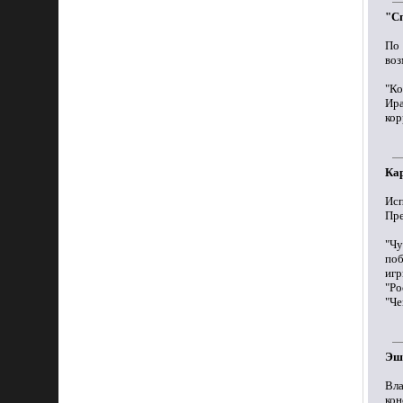
"Сп
По
воз
"Ко
Ира
кор
Ка
Исп
Пре
"Чу
поб
игр
"Ро
"Че
Эш
Вл
кон