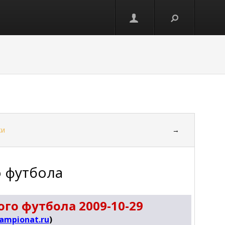
ки
→
о футбола
го футбола 2009-10-29
ampionat.ru
)