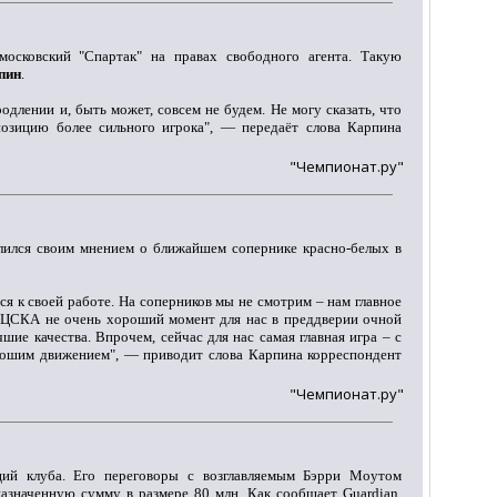
осковский "Спартак" на правах свободного агента. Такую
пин
.
родлении и, быть может, совсем не будем. Не могу сказать, что
позицию более сильного игрока", — передаёт слова Карпина
"Чемпионат.ру"
ился своим мнением о ближайшем сопернике красно-белых в
ся к своей работе. На соперников мы не смотрим – нам главное
 в ЦСКА не очень хороший момент для нас в преддверии очной
ие качества. Впрочем, сейчас для нас самая главная игра – с
хорошим движением", — приводит слова Карпина корреспондент
"Чемпионат.ру"
ий клуба. Его переговоры с возглавляемым Бэрри Моутом
назначенную сумму в размере 80 млн. Как сообщает Guardian,