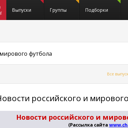
и
Выпуски
Группы
Подборки
y
 мирового футбола
←
Все выпус
Новости российского и мировог
Новости российского и мирово
(Рассылка сайта
www.ch