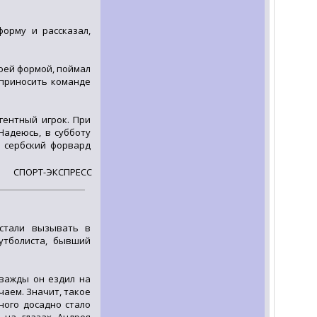
орму и рассказал,
воей формой, поймал
 приносить команде
игентный игрок. При
Надеюсь, в субботу
л сербский форвард
СПОРТ-ЭКСПРЕСС
стали вызывать в
утболиста, бывший
Дважды он ездил на
чаем. Значит, такое
ного досадно стало