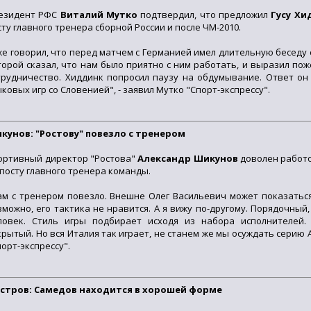
езидент РФС
Виталий Мутко
подтвердил, что предложил
Гусу Хи
сту главного тренера сборной России и после ЧМ-2010.
же говорил, что перед матчем с Германией имел длительную беседу 
торой сказал, что нам было приятно с ним работать, и выразил по
трудничество. Хиддинк попросил паузу на обдумывание. Ответ он
ыковых игр со Словенией", - заявил Мутко "Спорт-экспрессу".
кунов: "Ростову" повезло с тренером
ортивный директор "Ростова"
Александр Шикунов
доволен работ
 посту главного тренера команды.
ам с тренером повезло. Внешне Олег Васильевич может показаться
зможно, его тактика не нравится. А я вижу по-другому. Порядочны
ловек. Стиль игры подбирает исходя из набора исполнителей.
крытый. Но вся Италия так играет, не станем же мы осуждать серию А
порт-экспрессу".
стров: Самедов находится в хорошей форме