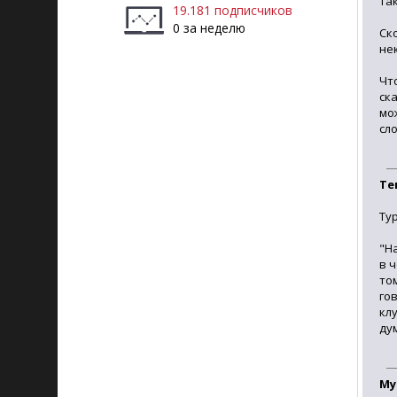
так
19.181 подписчиков
0 за неделю
Ск
не
Чт
ск
мо
сл
Те
Ту
"Н
в 
то
го
кл
ду
Му