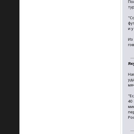
По
ту
"С
фу
и у
Из
го
Як
На
уд
мяч
"Е
40
ми
пе
Ро