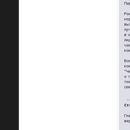
Пи
Ро
но
вы
лу
в 
ли
ча
ко
Вс
ко
"Ч
о 
то
сем
Ст
Гл
ве