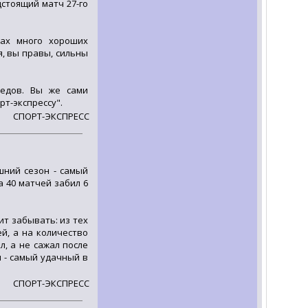
стоящий матч 27-го
дах много хороших
я, вы правы, сильны
медов. Вы же сами
рт-экспрессу".
СПОРТ-ЭКСПРЕСС
шний сезон - самый
а 40 матчей забил 6
ит забывать: из тех
ей, а на количество
, а не сажал после
н - самый удачный в
СПОРТ-ЭКСПРЕСС