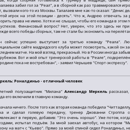
шь, когда сборная готовилась к турниру в Мадриде, сын прямо
лалаева забил гол за "Реал", а в сборной как раз травмировался игро
т, вызвали кого-то из Москвы. Талалаев мне как-то сказал: "Денис де
угой игрок на этой позиции - десять". Что ж, Андрею отвечать за 
ворить права не имею. Хотя и не слышал, чтобы его команда в этом г
 успехов. Финансовый вопрос? Нет, уверен, что это здесь ни пр
ежде всего победы сборных, там не стали бы экономить на перелёта
н сейчас успешно выступает за третью команду "Реала". Л
ициальном сайте мадридского клуба может посмотреть, какой он за
следнем матче. На мой взгляд, прекрасный. Но в России иногда забыв
 рубежом. Вот и мой опыт тренерской работы в "Реале", подкреплё
 родине пока не востребован", - заявил Черышев "Спорт-экспрессу".
ркель: Роналдиньо - отличный человек
-летний полузащитник "Милана"
Александр Меркель
рассказал,
гда его включили в главную команду.
начала ничего. После того как вторая команда победила "Читтаделлу" 
ча и сделал голевую передачу, тренер Джованни Строппа с
ивлекают в первую, добавив: "Это очень хорошо". Уже потом, когд
ёздами, испытал подъём. За мной заехал автобус, на котором "М
рону на матч с "Кьево". Прямо за моей спиной сидел Роналдиньо, 