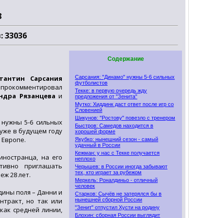
8
: 33036
Содержание
тантин Сарсания
Сарсания: "Динамо" нужны 5-6 сильных
футболистов
и прокомментировал
Текке: в первую очередь жду
ндра Рязанцева
и
предложения от "Зенита"
Мутко: Хиддинк даст ответ после игр со
Словенией
Шикунов: "Ростову" повезло с тренером
 нужны 5-6 сильных
Быстров: Самедов находится в
уже в будущем году
хорошей форме
 Европе.
Якубко: нынешний сезон - самый
удачный в России
Кежман: у нас с Текке получается
иностранца, на его
неплохо
ктивно приглашать
Черышев: в России иногда забывают
тех, кто играет за рубежом
еж 28 лет.
Меркель: Роналдиньо - отличный
человек
дины поля – Данни и
Старков: Сычёв не затерялся бы в
нтракт, но так или
нынешней сборной России
"Зенит" отпустил Хусти на родину
как средней линии,
Блохин: сборная России выглядит