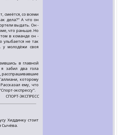
, смеётся, со всеми
ак дела?" А что он
ортели выдать. Он -
рме, что раньше. Но
этом в команде он -
но улыбается не так
А у молодёжи своя
явившись в главной
 я забил два гола
о, расспрашивавшие
Галлиани, которому
 Рассказал ему, что
"Спорт-экспрессу".
СПОРТ-ЭКСПРЕСС
усу Хиддинку стоит
 Сычёва.