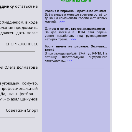
Читайте на сайте
ддинку
остаться на
Россия и Украина – братья по стыкам
Всё меньше и меньше времени остаётся
до конца чемпионата России и стыковых
с Хиддинком, в ходе
матчей...
>>>
желание продолжить
Олисе: я не тот, кто останавливается
 должен дать после
За два месяца в ЦСКА этот парень
успел поработать под руководством
четырёх трене...
>>>
СПОРТ-ЭКСПРЕСС
Гости ничем не рискуют. Хозяева…
тоже?
В три захода пройдёт 27-й тур РФПЛ. На
пятницу верстальщики внутреннего
календаря в...
>>>
ой Олега Долматова
 угрюмым. Кому-то,
й, профессиональный
 Да, наш футбол –
", - сказал Шикунов
Советский Спорт