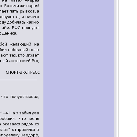
 на глазах Андрея
к. Возьми же парня!
лает пять рывков, а
результат, я ничего
оду добилась каких-
и чём. РФС волнуют
х Дениса.
юбой желающий на
бил победный гол в
ают тех, кто играет
нный лицензией Pro,
СПОРТ-ЭКСПРЕСС
 что почувствовал,
- 4:1, а я забил два
ообщил, что меня
а оказался рядом со
илан" отправился в
неподалеку Зеедорф,