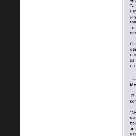
ли
Та
Не
др
го
то
пр
Сы
оф
по
за
на
Ме
17
ко
"С
мя
пр
зв
Ве