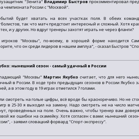
лузащитник "Зенита"
Владимир Быстров
прокомментировал пред
ра чемпионата России с "Москвой".
обытий будет хватать на всех участках поля. В обеих коман
тболистов, так что матч предстоит интересный и сложный. Хотя кра
 тех, и у других. Но вдруг тренеры захотят играть не через фланги?
 игроков "Москвы", по-моему, в хорошей форме находится Са
ворите, что он среди лидеров в нашем амплуа", - сказал Быстров "Спо
убко: нынешний сезон - самый удачный в России
падающий "Москвы"
Мартин Якубко
считает, что для него ныне
ачный в России. В ходе трёх предыдущих сезонов в России Якубко з
ей, а в этом году в 19 играх отметился 7 голами.
сли смотреть на голые цифры, всё вроде бы красноречиво. Но не сто
 игр в 25-30 я выходил на замену. Надо смотреть не на число матч
нут, проведённых на поле. Очень важно, чтобы тренер вам доверял
рвой же ошибки на скамейку. Хотя согласен с вами: нынешний сезо
ссии", - заявил словацкий форвард "Спорт-экспрессу".