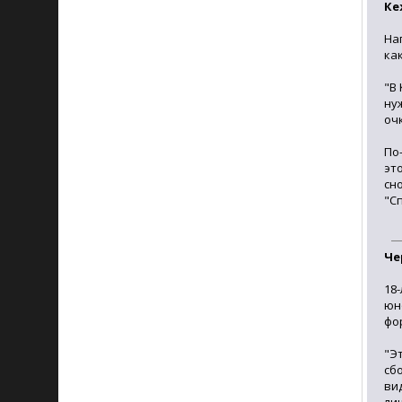
Ке
На
ка
"В
ну
оч
По
эт
сн
"С
Че
18
юн
фо
"Э
сб
ви