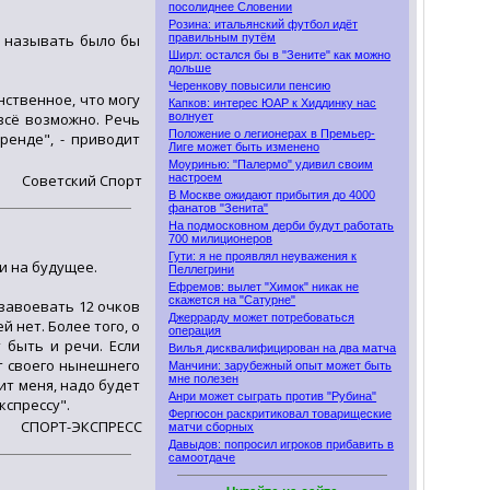
посолиднее Словении
Розина: итальянский футбол идёт
и называть было бы
правильным путём
Ширл: остался бы в "Зените" как можно
дольше
Черенкову повысили пенсию
нственное, что могу
Капков: интерес ЮАР к Хиддинку нас
всё возможно. Речь
волнует
Положение о легионерах в Премьер-
ренде", - приводит
Лиге может быть изменено
Моуринью: "Палермо" удивил своим
Советский Спорт
настроем
В Москве ожидают прибытия до 4000
фанатов "Зенита"
На подмосковном дерби будут работать
700 милиционеров
Гути: я не проявлял неуважения к
и на будущее.
Пеллегрини
Ефремов: вылет "Химок" никак не
скажется на "Сатурне"
 завоевать 12 очков
Джеррарду может потребоваться
 нет. Более того, о
операция
 быть и речи. Если
Вилья дисквалифицирован на два матча
т своего нынешнего
Манчини: зарубежный опыт может быть
мне полезен
оит меня, надо будет
Анри может сыграть против "Рубина"
кспрессу".
Фергюсон раскритиковал товарищеские
СПОРТ-ЭКСПРЕСС
матчи сборных
Давыдов: попросил игроков прибавить в
самоотдаче