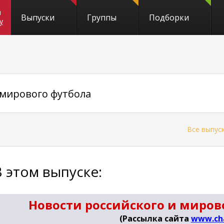
и
Выпуски
Группы
Подборки
y
 мирового футбола
←
Все выпус
В этом выпуске:
Новости российского и мирово
(Рассылка сайта
www.ch