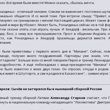
рло. Всё время были вместе! Можно сказать, сбылась мечта.
налдиньо - отличный человек. Совсем не важничает: постоянно шутит
рмально общается. И со мной тоже. При встрече слышу: "Привет, к
творяет на тренировках с мячом! Настоящий циркач. Может такие ф
чший в мире футболист. Может быть, Роналдиньо сейчас не в той фо
этом сезоне опять стал играть лучше. И Зеедорф - весельчак. При 
дер, босс, к нему все прислушиваются. Прост в общении Индзаги, 
сто, как Роналдиньо и Зеедорф. Бразильцы держатся вместе. 
мпания.
е были приветливы с первого моего дня в "Милане". Сейчас, по
манде, получил много поздравлений. Партнёры уже знали, что
иттаделле". Больше всех со мной говорили Пирло и тренер Леонард
подробностях. А ещё побеседовал с вице-президентом "Милана" 
же было известно о моих двух голах. Он спросил, откуда я родом.
ья живёт в Штутгарте, а сам я родился в Казахстане", - заявил игрок 
арков: Сычёв не затерялся бы в нынешней сборной России
авный тренер сборной Латвии
Александр Старков
считает, что Г
рнуть в национальную команду нападающего "Локомотива" Дмитрия