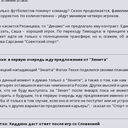
 и линии атаки.
олько футболистов покинут команду? Сезон продолжается, фамили
корректно. Но количественно – уйдут минимум четверо игроков.
о касается Рязанцева, то "Динамо" не предлагало ему контракт. Еди
азать, Саша – хороший игрок. По переходу Тимощука: в принципе 
жет идти не только о полноценном трансфере, но и, скажем, об а
ова Сарсании "Советский спорт".
кке: в первую очередь жду предложения от "Зенита"
рецкий нападающий "Зенита" Фатих Текке поделился своими планам
а данный момент я думаю только о "Зените", а также о том, как нам
четырёх оставшихся матчах чемпионата России. Других мыслей и целей
м, что не буду выступать за "Зенит" после января, пока не может
ворить о будущем, то в первую очередь жду предложения именно о
уба. И только в том случае, если оно в итоге не поступит или не устр
мать о других вариантах продолжения карьеры", - сказал он "Спорт-э
тко: Хиддинк даст ответ после игр со Словенией