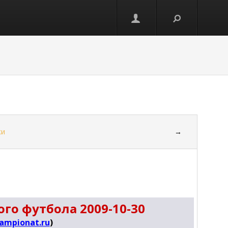
ки
→
го футбола 2009-10-30
ampionat.ru
)