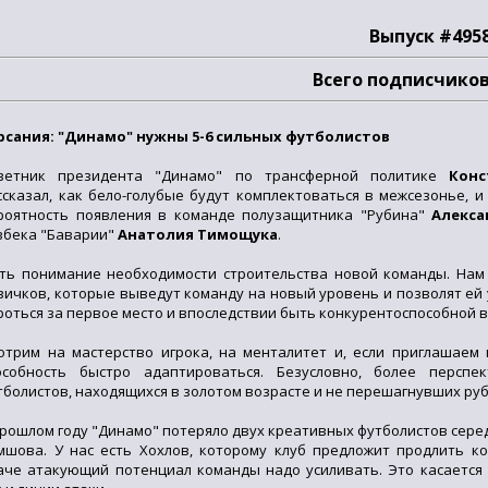
Выпуск #495
Всего подписчиков
рсания: "Динамо" нужны 5-6 сильных футболистов
ветник президента "Динамо" по трансферной политике
Конс
ссказал, как бело-голубые будут комплектоваться в межсезонье, 
роятность появления в команде полузащитника "Рубина"
Алекса
вбека "Баварии"
Анатолия Тимощука
.
сть понимание необходимости строительства новой команды. Нам
вичков, которые выведут команду на новый уровень и позволят ей 
роться за первое место и впоследствии быть конкурентоспособной в
отрим на мастерство игрока, на менталитет и, если приглашаем 
особность быстро адаптироваться. Безусловно, более перспе
тболистов, находящихся в золотом возрасте и не перешагнувших руб
прошлом году "Динамо" потеряло двух креативных футболистов сере
мшова. У нас есть Хохлов, которому клуб предложит продлить ко
аче атакующий потенциал команды надо усиливать. Это касается 