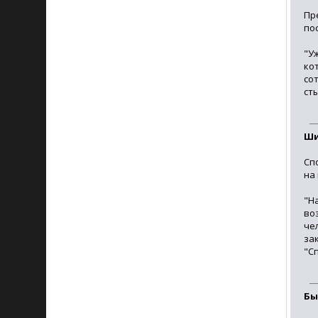
Пр
по
"У
ко
со
ст
Ши
Сп
на
"Н
во
че
за
"С
Бы