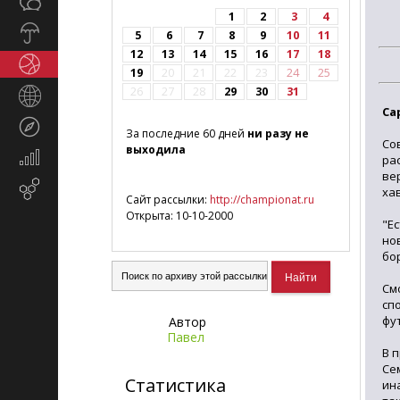
Общество
СМИ
1
2
3
4
Прогноз
5
6
7
8
9
10
11
погоды
12
13
14
15
16
17
18
Спорт
19
20
21
22
23
24
25
26
27
28
29
30
31
Страны
Са
и
Туризм
регионы
За последние 60 дней
ни разу не
Со
выходила
Экономика
ра
и
ве
Email-
ха
финансы
Сайт рассылки:
http://championat.ru
маркетинг
Открыта: 10-10-2000
"Е
но
бо
См
сп
фу
Автор
Павел
В 
Се
Статистика
ин