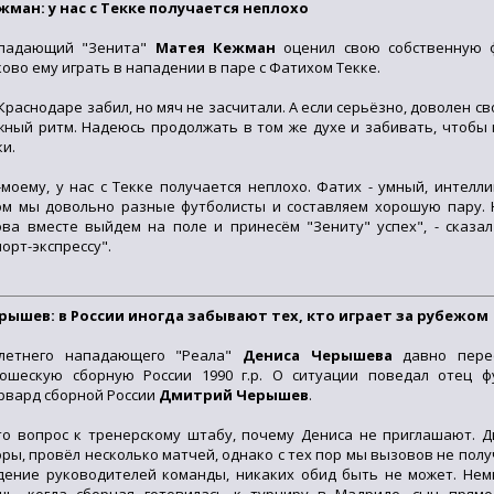
жман: у нас с Текке получается неплохо
падающий "Зенита"
Матея Кежман
оценил свою собственную ф
ково ему играть в нападении в паре с Фатихом Текке.
 Краснодаре забил, но мяч не засчитали. А если серьёзно, доволен с
жный ритм. Надеюсь продолжать в том же духе и забивать, чтобы
ки.
-моему, у нас с Текке получается неплохо. Фатих - умный, интелл
ом мы довольно разные футболисты и составляем хорошую пару. 
ова вместе выйдем на поле и принесём "Зениту" успех", - сказа
порт-экспрессу".
рышев: в России иногда забывают тех, кто играет за рубежом
-летнего нападающего "Реала"
Дениса Черышева
давно пере
ошескую сборную России 1990 г.р. О ситуации поведал отец ф
рвард сборной России
Дмитрий Черышев
.
то вопрос к тренерскому штабу, почему Дениса не приглашают. 
оры, провёл несколько матчей, однако с тех пор мы вызовов не полу
дение руководителей команды, никаких обид быть не может. Нем