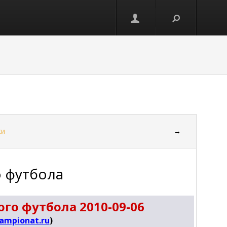
ки
→
о футбола
го футбола 2010-09-06
ampionat.ru
)