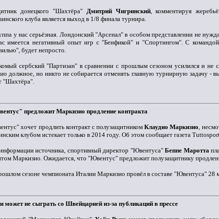
итник донецкого "Шахтёра"
Дмитрий Чигринский
, комментируя жеребьё
аинского клуба является выход в 1/8 финала турнира.
уппа у нас серьёзная. Лондонский "Арсенал" в особом представлении не нужда
ас имеется негативный опыт игр с "Бенфикой" и "Спортингом". С командо
вилью", будет непросто.
комый сербский "Партизан" в сравнении с прошлым сезоном усилился и не 
аю должное, но никто не собирается отменять главную турнирную задачу - вы
т "Шахтёра".
ентус" предложит Маркизио продление контракта
ентус" хочет продлить контракт с полузащитником
Клаудио Маркизио
, несм
инским клубом истекает только в 2014 году. Об этом сообщает газета Tuttosport
информации источника, спортивный директор "Ювентуса"
Беппе Маротта
пла
нтом Маркизио. Ожидается, что "Ювентус" предложит полузащитнику продлени
рошлом сезоне чемпионата Италии Маркизио провёл в составе "Ювентуса" 28 ма
и может не сыграть со Швейцарией из-за публикаций в прессе