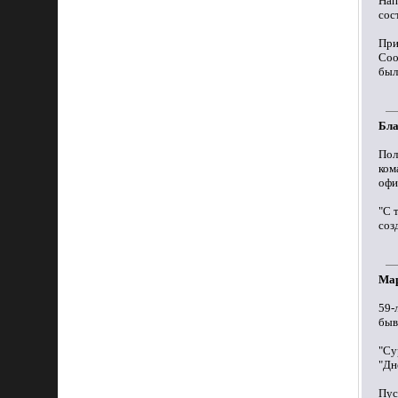
Нап
сос
При
Соо
был
Бла
Пол
ком
офи
"С 
соз
Мар
59-
быв
"Су
"Дн
Пус