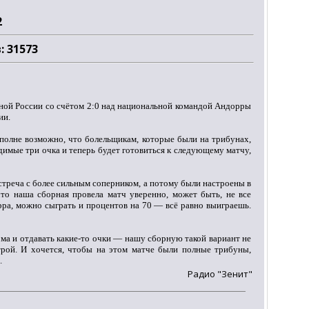
2
: 31573
ой России со счётом 2:0 над национальной командой Андорры
ии.
Вполне возможно, что болельщикам, которые были на трибунах,
димые три очка и теперь будет готовиться к следующему матчу,
встреча с более сильным соперником, а потому были настроены в
что наша сборная провела матч уверенно, может быть, не все
рра, можно сыграть и процентов на 70 — всё равно выиграешь.
ома и отдавать какие-то очки — нашу сборную такой вариант не
трой. И хочется, чтобы на этом матче были полные трибуны,
.
Радио "Зенит"