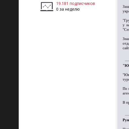
19.181 подписчиков
Защ
0 за неделю
укр
"Гр
у н
"Се
Зна
отд
сай
"Юв
"Юв
тур
По 
аге
В п
Рун