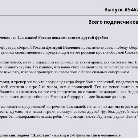
Выпуск #546
Всего подписчиков
ченко: со Словакией Россия покажет совсем другой футбол
-форвард сборной России
Дмитрий Радченко
прокомментировал победу сборн
оделился своим мнением о предстоящем матче россиян против сборной Словак
йствительно, матч с Андоррой получился не таким ярким, как хотелось бы. 
о немного скучно. Но главное, что наша сборная выиграла, заработала необхо
ее важному, который проведёт на своём поле с более сильным соперником.
гроки, и тренер знали, что следующая игра будет более серьёзной, предстоит 
ьшей степени к игре 7-го числа, чем к прошедшей. Тем не менее считаю, 
болисты выложились на все сто процентов, но с такими командами, как Андо
-таки класс игроков сборных России и Андорры — две большие разницы.
 же касается предстоящей встречи со Словакией, то, конечно же, мы играем д
роит. Думаю, что наши игроки покажут совсем другой футбол, другой нас
орые бы поддерживали наших ребят", - приводит слова Радченко радио "Зенит"
ринский: задача "Шахтёра" - выход в 1/8 финала Лиги чемпионов