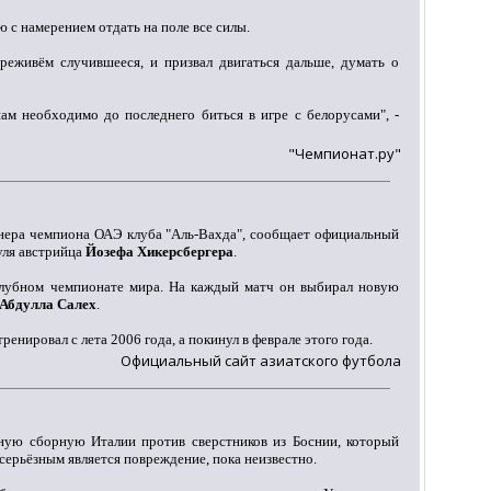
ю с намерением отдать на поле все силы.
реживём случившееся, и призвал двигаться дальше, думать о
ам необходимо до последнего биться в игре с белорусами", -
"Чемпионат.ру"
ренера чемпиона ОАЭ клуба "Аль-Вахда", сообщает официальный
руля австрийца
Йозефа Хикерсбергера
.
 клубном чемпионате мира. На каждый матч он выбирал новую
Абдулла Салех
.
нировал с лета 2006 года, а покинул в феврале этого года.
Официальный сайт азиатского футбола
ную сборную Италии против сверстников из Боснии, который
о серьёзным является повреждение, пока неизвестно.