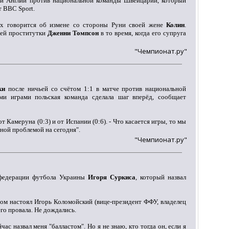
й Англии против национальной команды Швейцарии, который
т BBC Sport.
ых говорится об измене со стороны Руни своей жене
Колин
.
ней проститутки
Дженни Томпсон
в то время, когда его супруга
"Чемпионат.ру"
ки
после ничьей со счётом 1:1 в матче против национальной
и играми польская команда сделала шаг вперёд, сообщает
т Камеруна (0:3) и от Испании (0:6). - Что касается игры, то мы
вной проблемой на сегодня".
"Чемпионат.ру"
 федерации футбола Украины
Игоря Суркиса
, который назвал
том настоял Игорь Коломойский (вице-президент ФФУ, владелец
го провала. Не дождались.
ас назвал меня "балластом". Но я не знаю, кто тогда он, если я