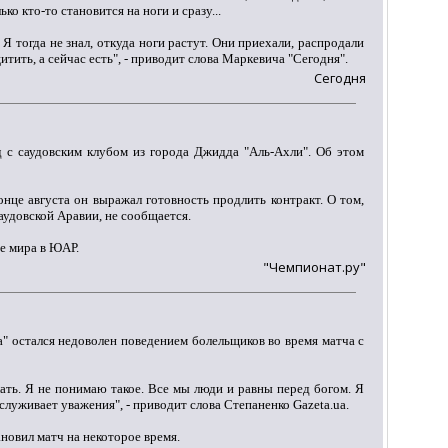
ко кто-то становится на ноги и сразу...
 Я тогда не знал, откуда ноги растут. Они приехали, распродали
тить, а сейчас есть", - приводит слова Маркевича "Сегодня".
Сегодня
 с саудовским клубом из города Джидда "Аль-Ахли". Об этом
нце августа он выражал готовность продлить контракт. О том,
аудовской Аравии, не сообщается.
е мира в ЮАР.
"Чемпионат.ру"
" остался недоволен поведением болельщиков во время матча с
лать. Я не понимаю такое. Все мы люди и равны перед богом. Я
луживает уважения", - приводит слова Степаненко Gazeta.ua.
новил матч на некоторое время.