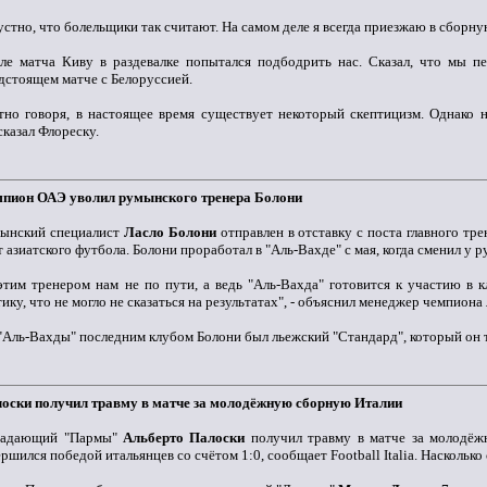
устно, что болельщики так считают. На самом деле я всегда приезжаю в сборну
ле матча Киву в раздевалке попытался подбодрить нас. Сказал, что мы пе
дстоящем матче с Белоруссией.
тно говоря, в настоящее время существует некоторый скептицизм. Однако н
сказал Флореску.
пион ОАЭ уволил румынского тренера Болони
ынский специалист
Ласло Болони
отправлен в отставку с поста главного т
т азиатского футбола. Болони проработал в "Аль-Вахде" с мая, когда сменил у 
этим тренером нам не по пути, а ведь "Аль-Вахда" готовится к участию в
тику, что не могло не сказаться на результатах", - объяснил менеджер чемпиона
"Аль-Вахды" последним клубом Болони был льежский "Стандард", который он тре
оски получил травму в матче за молодёжную сборную Италии
падающий "Пармы"
Альберто Палоски
получил травму в матче за молодёж
ершился победой итальянцев со счётом 1:0, сообщает Football Italia. Наскольк