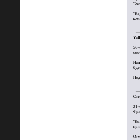
"ба
"Ка
ком
Yal
56-
соо
Нап
буд
Под
Сте
21-
Фра
"Ко
при
Отм