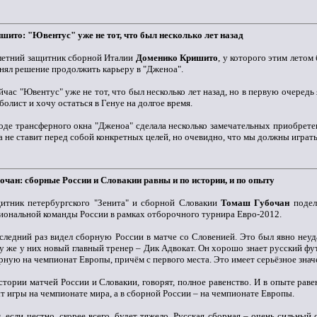
шито: "Ювентус" уже не тот, что был несколько лет назад
летний защитник сборной Италии
Доменико Кришито
, у которого этим летом
нял решение продолжить карьеру в "Дженоа".
йчас "Ювентус" уже не тот, что был несколько лет назад, но в первую очередь 
болист и хочу остаться в Генуе на долгое время.
оде трансферного окна "Дженоа" сделала несколько замечательных приобрете
а не ставит перед собой конкретных целей, но очевидно, что мы должны играть в
очан: сборные России и Словакии равны и по истории, и по опыту
итник петербургского "Зенита" и сборной Словакии
Томаш Губочан
подел
иональной команды России в рамках отборочного турнира Евро-2012.
следний раз видел сборную России в матче со Словенией. Это был явно неуда
у же у них новый главный тренер – Дик Адвокат. Он хорошо знает русский фу
рную на чемпионат Европы, причём с первого места. Это имеет серьёзное значе
стории матчей России и Словакии, говорят, полное равенство. И в опыте рав
т игры на чемпионате мира, а в сборной России – на чемпионате Европы.
, если честно, скорее всего, будет тяжело. Русская сборная – очень сильны