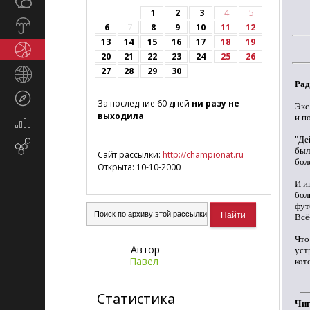
Общество
СМИ
1
2
3
4
5
Прогноз
6
7
8
9
10
11
12
погоды
13
14
15
16
17
18
19
Спорт
20
21
22
23
24
25
26
27
28
29
30
Страны
Рад
и
Туризм
регионы
За последние 60 дней
ни разу не
Экс
выходила
и п
Экономика
и
"Де
Email-
финансы
был
Сайт рассылки:
http://championat.ru
маркетинг
бол
Открыта: 10-10-2000
И и
бол
фут
Всё
Что
Автор
уст
Павел
кот
Статистика
Чиг