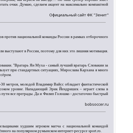
отать очки. Думаю, сделаем акцент на максимально компактной
Официальный сайт ФК "Зенит"
ков против национальной команды России в рамках отборочного
 или выступают в России, поэтому для них это лишняя мотивация.
овакии. "Вратарь Ян Муха - самый лучший вратарь Словакии за
ользует при стандартных ситуациях, Мирослава Кархана я много
ссёром.
0-30 метров, молодой Владимир Вайсс обладает фантастической
ысоком уровне. Нападающий Эрик Йендришек – играет слева в
 на пути все преграды. Да и Филип Голошко - достаточно быстрый
bobsoccer.ru
ельщиками худшим игроком матча с национальной командой
ённого на популярном румынском интернет-ресурсе sport.ro.