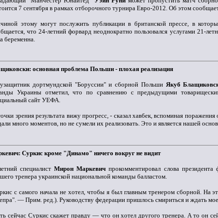
адающий "Манчестер Юнайтед"
Уэйн Руни
может пропустить матч сборно
тоится 7 сентября в рамках отборочного турнира Евро-2012. Об этом сообщае
чиной этому могут послужить публикации в британской прессе, в котор
бщается, что 24-летний форвард неоднократно пользовался услугами 21-лет
а беременна.
щиковски: основная проблема Польши - плохая реализация
узащитник дортмундской "Боруссии" и сборной Польши
Якуб Блащиковс
анды Украины отметил, что по сравнению с предыдущими товарищеским
циальный сайт УЕФА.
точки зрения результата вижу прогресс, - сказал хавбек, вспоминая поражения о
дали много моментов, но не сумели их реализовать. Это и является нашей осно
кевич: Суркис кроме "Динамо" ничего вокруг не видит
летний специалист
Мирон Маркевич
прокомментировал слова президента
шего тренера украинской национальной команды балластом.
ркис с самого начала не хотел, чтобы я был главным тренером сборной. На э
епра". — Прим. ред.). Руководству федерации пришлось смириться и ждать мое
ть сейчас Суркис скажет правду — что он хотел другого тренера. А то он сейч