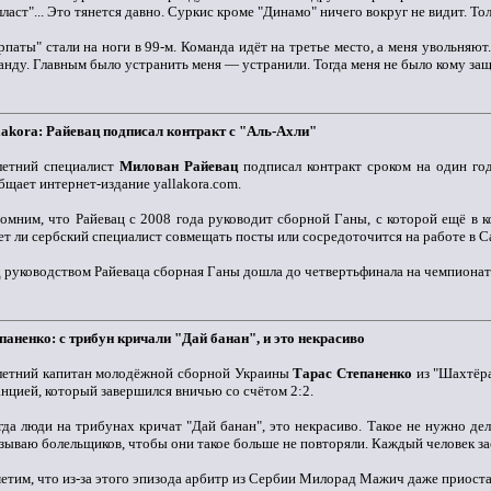
лласт"... Это тянется давно. Суркис кроме "Динамо" ничего вокруг не видит. Толь
рпаты" стали на ноги в 99-м. Команда идёт на третье место, а меня увольняют.
анду. Главным было устранить меня — устранили. Тогда меня не было кому защи
lakora: Райевац подписал контракт с "Аль-Ахли"
летний специалист
Милован Райевац
подписал контракт сроком на один год
бщает интернет-издание yallakora.com.
омним, что Райевац с 2008 года руководит сборной Ганы, с которой ещё в ко
ет ли сербский специалист совмещать посты или сосредоточится на работе в С
 руководством Райеваца сборная Ганы дошла до четвертьфинала на чемпионат
паненко: с трибун кричали "Дай банан", и это некрасиво
летний капитан молодёжной сборной Украины
Тарас Степаненко
из "Шахтёра
нцией, который завершился вничью со счётом 2:2.
гда люди на трибунах кричат "Дай банан", это некрасиво. Такое не нужно де
зываю болельщиков, чтобы они такое больше не повторяли. Каждый человек зас
етим, что из-за этого эпизода арбитр из Сербии Милорад Мажич даже приоста