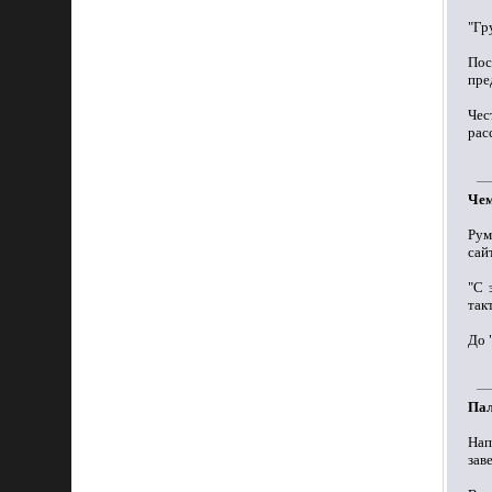
"Гр
Пос
пре
Чес
рас
Чем
Рум
сай
"С 
так
До 
Пал
На
зав