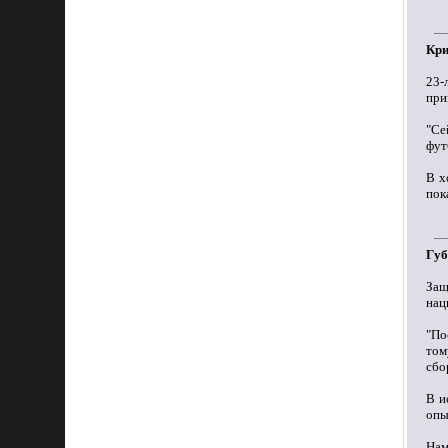
Кри
23-
при
"Се
фут
В х
пок
Губ
Защ
нац
"По
том
сбо
В и
опы
Нам