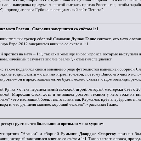
х нас и наверняка придумает способ сыграть против России так, чтобы зараб
е", - приводит слова Губочана официальный сайт "Зенита".
ис: матч Россия - Словакия завершится со счётом 1:1
ший главный тренер сборной Словакии
Душан Галис
считает, что матч слова
нира Евро-2012 завершится вничью со счётом 1:1.
й прогноз на матч – 1:1, так как в команде много игроков, которые выступали
вом, ничейный результат вполне реален", - отметил специалист.
ис также поделился своим мнением о ряде футболистов нынешней сборной Сл
ледние годы, Салата – отлично играет головой, поэтому Вайсс его часто исп
нировал – он в предстоящем матче будет, можно сказать, отцом команды, режи
й Кучка - очень перспективный молодой игрой, который мастерски бьёт с 2
никой. Мирослав Стох, хотя и не вышел ростом, техника у него тоже на в
льке" - это настоящий боец, такого плана, как Кержаков, идёт вперёд, сметая
вард и, что для меня главное, хороший человек", - рассказал Галис.
реску: грустно, что болельщики признали меня худшим
узащитник "Алании" и сборной Румынии
Джордже Флореску
признан бол
ании, который завершился вничью со счётом 1:1. Таковы итоги опроса, провед