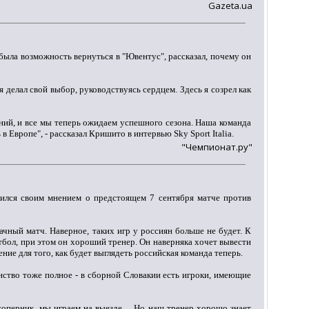
Gazeta.ua
 была возможность вернуться в "Ювентус", рассказал, почему он
я делал свой выбор, руководствуясь сердцем. Здесь я созрел как
ний, и все мы теперь ожидаем успешного сезона. Наша команда
 Европе", - рассказал Кришито в интервью Sky Sport Italia.
"Чемпионат.ру"
ился своим мнением о предстоящем 7 сентября матче против
чный матч. Наверное, таких игр у россиян больше не будет. К
тбол, при этом он хороший тренер. Он наверняка хочет вывести
ние для того, как будет выглядеть российская команда теперь.
енство тоже полное - в сборной Словакии есть игроки, имеющие
й соперник, мы играем на выезде… Но наш тренер хорошо знает