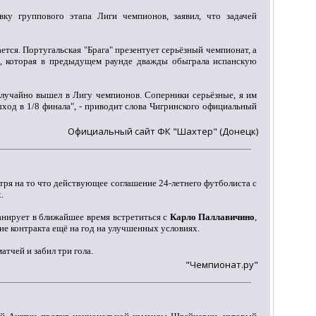
вку группового этапа Лиги чемпионов, заявил, что задачей
ется. Португальская "Брага" презентует серьёзный чемпионат, а
й, которая в предыдущем раунде дважды обыграла испанскую
случайно вышел в Лигу чемпионов. Соперники серьёзные, я им
ход в 1/8 финала", - приводит слова Чигринского официальный
Официальный сайт ФК "Шахтер" (Донецк)
отря на то что действующее соглашение 24-летнего футболиста с
.
нирует в ближайшее время встретиться с
Карло Паллавичино
,
е контракта ещё на год на улучшенных условиях.
тчей и забил три гола.
"Чемпионат.ру"