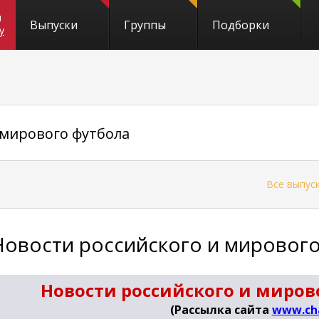
и
Выпуски
Группы
Подборки
y
 мирового футбола
←
Все выпус
Новости российского и мировог
Новости российского и мирово
(Рассылка сайта
www.ch