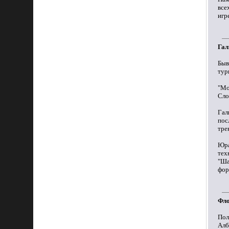
все
игр
Гал
Быв
тур
"Мо
Сло
Гал
пос
тре
Юра
тех
"Ша
фор
Фло
Пол
Алб