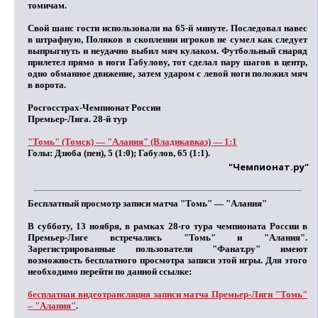
томичам.
Свой шанс гости использовали на 65-й минуте. Последовал навес
в штрафную, Поляков в скоплении игроков не сумел как следует
выпрыгнуть и неудачно выбил мяч кулаком. Футбольный снаряд
прилетел прямо в ноги Габулову, тот сделал пару шагов в центр,
одно обманное движение, затем ударом с левой ноги положил мяч
в ворота.
Росгосстрах-Чемпионат России
Премьер-Лига. 28-й тур
"Томь" (Томск) — "Алания" (Владикавказ) — 1:1
Голы:
Дзюба (пен), 5 (1:0); Габулов, 65 (1:1).
"Чемпионат.ру"
Бесплатный просмотр записи матча "Томь" — "Алания"
В субботу, 13 ноября, в рамках 28-го тура чемпионата России в
Премьер-Лиге встречались "Томь" и "Алания".
Зарегистрированные пользователи "Фанат.ру" имеют
возможность бесплатного просмотра записи этой игры. Для этого
необходимо перейти по данной ссылке:
бесплатная видеотрансляция записи матча Премьер-Лиги "Томь"
– "Алания"
.