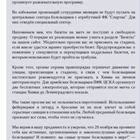
организует развлекательную программу.
Во избежание провокаций сотрудники милиции не будут пускать на
центральные сектора болельщиков с атрибутикой ФК "Спартак". Для
них отведён специальный сектор.
Напоминаем вам, что билеты на матч не поступят в свободную
продажу. О порядке их реализации можно узнать в разделе "Билеты"
на нашем сайте. Убедительно просим вас не приезжать на стадион,
если вам не удастся заранее приобрести билет. Предупреждаем вас о
появлении у спекулянтов и перекупщиков поддельных билетов, по
которым невозможно будет пройти на трибуны.
Кроме того, органы охраны правопорядка ограничат движение по
улицам, прилегающим к стадиону, в связи с чем болельщикам
настоятельно рекомендуется не приезжать в Химки на личном
автотранспорте. Для армейских болельщиков ПФК ЦСКА организует
два бесплатных электропоезда, которые отправятся после матча со
станции Химки до Ленинградского вокзала.
Мы также просим вас не пользоваться пиротехникой. Использование
фейерверков и петард и бросание их на поле влечет за собой
серьезные санкции в отношении клуба. Любой преданный болельщик
приложит все силы, чтобы этого не случилось.
Мы верим в вашу преданность и уверены, что 20 ноября вы проявите
себя как истинные, организованные и законопослушные армейские
болельщики! И помните: вы самые лучшие болельщики в мире!" —