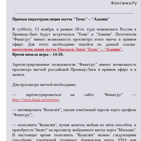
Фонтанка.Ру
Прямая видеотрансляция матча "Томь" – "Алания"
В субботу, 13 ноября, в рамках 28-го тура чемпионата России в
Премьер-Лиге будут встречаться "Томь" и "Алания". Посетители
"Фанат.ру" имеют возможность просмотра этого матча в прямом
эфире. Для этого необходимо перейти по данной ссылке:
видеотрансляция матча Премьер-Лиги "Томь" – "Алания"
.
Время начала игры – 14:30.
Зарегистрированные пользователи "Фанат.ру" имеют возможность
просмотра матчей российской Премьер-Лиги в прямом эфире и в
записи.
Для просмотра матчей необходимо:
— зарегистрироваться на сайте "Фанат.ру" —
http://www.fanat.ru/register
;
— активировать "Кошелёк", указав платёжный пароль через профиль
"Фанат.ру";
— пополнить "Кошелёк", купив монеты любым из пяти способов, и
приобрести "билет" на просмотр выбранного матча через "Магазин".
В настоящее время пополнить "Кошелёк" можно следующими
способами: платёжный терминал; банковская карта VISA или