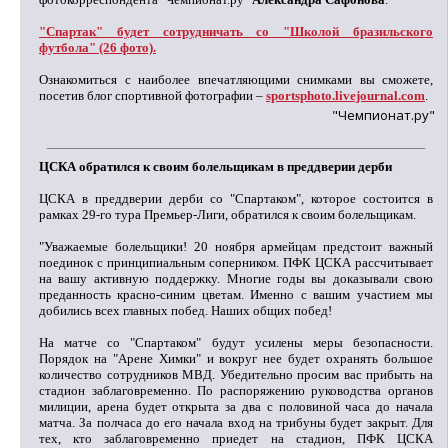
"Спартак" будет сотрудничать со "Школой бразильского
футбола" (26 фото).
Ознакомиться с наиболее впечатляющими снимками вы сможете,
посетив блог спортивной фотографии –
sportsphoto.livejournal.com
.
"Чемпионат.ру"
ЦСКА обратился к своим болельщикам в преддверии дерби
ЦСКА в преддверии дерби со "Спартаком", которое состоится в
рамках 29-го тура Премьер-Лиги, обратился к своим болельщикам.
"Уважаемые болельщики! 20 ноября армейцам предстоит важный
поединок с принципиальным соперником. ПФК ЦСКА рассчитывает
на вашу активную поддержку. Многие годы вы доказывали свою
преданность красно-синим цветам. Именно с вашим участием мы
добились всех главных побед. Наших общих побед!
На матче со "Спартаком" будут усилены меры безопасности.
Порядок на "Арене Химки" и вокруг нее будет охранять большое
количество сотрудников МВД. Убедительно просим вас прибыть на
стадион заблаговременно. По распоряжению руководства органов
милиции, арена будет открыта за два с половиной часа до начала
матча. За полчаса до его начала вход на трибуны будет закрыт. Для
тех, кто заблаговременно приедет на стадион, ПФК ЦСКА