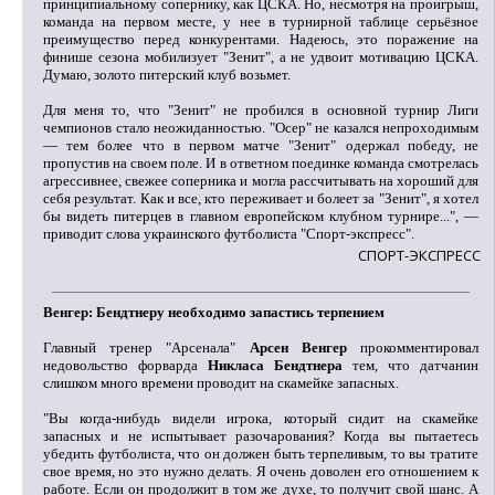
принципиальному сопернику, как ЦСКА. Но, несмотря на проигрыш,
команда на первом месте, у нее в турнирной таблице серьёзное
преимущество перед конкурентами. Надеюсь, это поражение на
финише сезона мобилизует "Зенит", а не удвоит мотивацию ЦСКА.
Думаю, золото питерский клуб возьмет.
Для меня то, что "Зенит" не пробился в основной турнир Лиги
чемпионов стало неожиданностью. "Осер" не казался непроходимым
— тем более что в первом матче "Зенит" одержал победу, не
пропустив на своем поле. И в ответном поединке команда смотрелась
агрессивнее, свежее соперника и могла рассчитывать на хороший для
себя результат. Как и все, кто переживает и болеет за "Зенит", я хотел
бы видеть питерцев в главном европейском клубном турнире...", —
приводит слова украинского футболиста "Спорт-экспресс".
СПОРТ-ЭКСПРЕСС
Венгер: Бендтнеру необходимо запастись терпением
Главный тренер "Арсенала"
Арсен Венгер
прокомментировал
недовольство форварда
Никласа Бендтнера
тем, что датчанин
слишком много времени проводит на скамейке запасных.
"Вы когда-нибудь видели игрока, который сидит на скамейке
запасных и не испытывает разочарования? Когда вы пытаетесь
убедить футболиста, что он должен быть терпеливым, то вы тратите
свое время, но это нужно делать. Я очень доволен его отношением к
работе. Если он продолжит в том же духе, то получит свой шанс. А