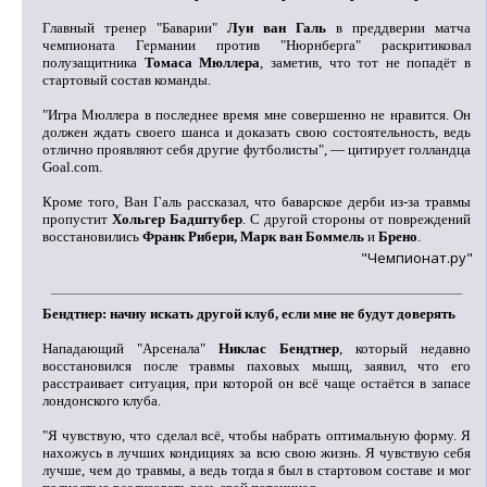
Главный тренер "Баварии"
Луи ван Галь
в преддверии матча
чемпионата Германии против "Нюрнберга" раскритиковал
полузащитника
Томаса Мюллера
, заметив, что тот не попадёт в
стартовый состав команды.
"Игра Мюллера в последнее время мне совершенно не нравится. Он
должен ждать своего шанса и доказать свою состоятельность, ведь
отлично проявляют себя другие футболисты", — цитирует голландца
Goal.com.
Кроме того, Ван Галь рассказал, что баварское дерби из-за травмы
пропустит
Хольгер Бадштубер
. C другой стороны от повреждений
восстановились
Франк Рибери, Марк ван Боммель
и
Брено
.
"Чемпионат.ру"
Бендтнер: начну искать другой клуб, если мне не будут доверять
Нападающий "Арсенала"
Никлас Бендтнер
, который недавно
восстановился после травмы паховых мышц, заявил, что его
расстраивает ситуация, при которой он всё чаще остаётся в запасе
лондонского клуба.
"Я чувствую, что сделал всё, чтобы набрать оптимальную форму. Я
нахожусь в лучших кондициях за всю свою жизнь. Я чувствую себя
лучше, чем до травмы, а ведь тогда я был в стартовом составе и мог