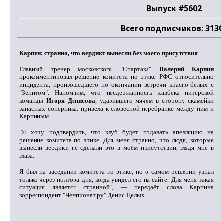
Выпуск #5602
Всего подписчиков: 313
Карпин: странно, что вердикт вынесли без моего присутствия
Главный тренер московского "Спартака"
Валерий Карпин
прокомментировал решение комитета по этике РФС относительно
инцидента, произошедшего по окончании встречи красно-белых с
"Зенитом". Напомним, что несдержанность хавбека питерской
команды
Игоря Денисова
, ударившего мячом в сторону скамейки
запасных соперника, привела к словесной перебранке между ним и
Карпиным.
"Я хочу подтвердить, что клуб будет подавать апелляцию на
решение комитета по этике. Для меня странно, что люди, которые
вынесли вердикт, не сделали это в моём присутствии, глядя мне в
глаза.
Я был на заседании комитета по этике, но о самом решении узнал
только через полтора дня, когда увидел его на сайте. Для меня такая
ситуация является странной", — передаёт слова Карпина
корреспондент "Чемпионат.ру" Денис Целых.