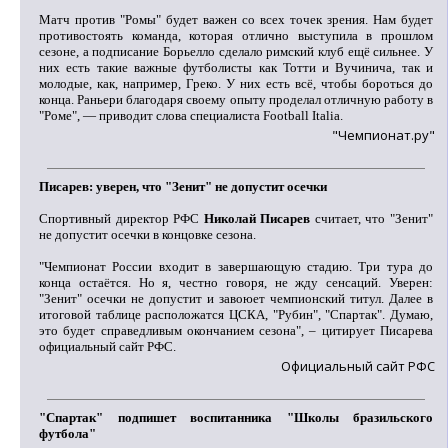
Матч против "Ромы" будет важен со всех точек зрения. Нам будет
противостоять команда, которая отлично выступила в прошлом
сезоне, а подписание Борьелло сделало римский клуб ещё сильнее. У
них есть такие важные футболисты как Тотти и Вучинича, так и
молодые, как, например, Греко. У них есть всё, чтобы бороться до
конца. Раньери благодаря своему опыту проделал отличную работу в
"Роме", — приводит слова специалиста Football Italia.
"Чемпионат.ру"
Писарев: уверен, что "Зенит" не допустит осечки
Спортивный директор РФС
Николай Писарев
считает, что "Зенит"
не допустит осечки в концовке сезона.
"Чемпионат России входит в завершающую стадию. Три тура до
конца остаётся. Но я, честно говоря, не жду сенсаций. Уверен:
"Зенит" осечки не допустит и завоюет чемпионский титул. Далее в
итоговой таблице расположатся ЦСКА, "Рубин", "Спартак". Думаю,
это будет справедливым окончанием сезона", – цитирует Писарева
официальный сайт РФС.
Официальный сайт РФС
"Спартак" подпишет воспитанника "Школы бразильского
футбола"