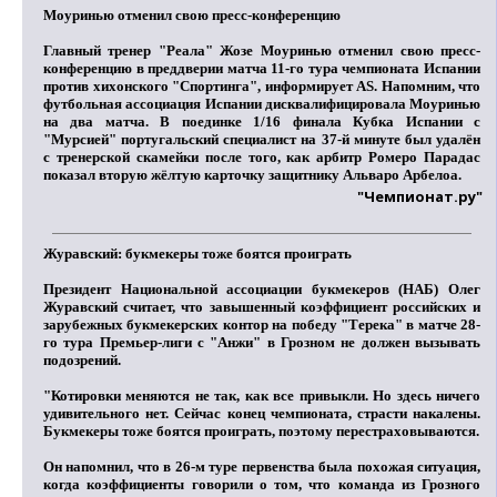
Моуринью отменил свою пресс-конференцию
Главный тренер "Реала"
Жозе Моуринью
отменил свою пресс-
конференцию в преддверии матча 11-го тура чемпионата Испании
против хихонского "Спортинга", информирует AS. Напомним, что
футбольная ассоциация Испании дисквалифицировала Моуринью
на два матча. В поединке 1/16 финала Кубка Испании с
"Мурсией" португальский специалист на 37-й минуте был удалён
с тренерской скамейки после того, как арбитр
Ромеро Парадас
показал вторую жёлтую карточку защитнику
Альваро Арбелоа
.
"Чемпионат.ру"
Журавский: букмекеры тоже боятся проиграть
Президент Национальной ассоциации букмекеров (НАБ)
Олег
Журавский
считает, что завышенный коэффициент российских и
зарубежных букмекерских контор на победу "Терека" в матче 28-
го тура Премьер-лиги с "Анжи" в Грозном не должен вызывать
подозрений.
"Котировки меняются не так, как все привыкли. Но здесь ничего
удивительного нет. Сейчас конец чемпионата, страсти накалены.
Букмекеры тоже боятся проиграть, поэтому перестраховываются.
Он напомнил, что в 26-м туре первенства была похожая ситуация,
когда коэффициенты говорили о том, что команда из Грозного