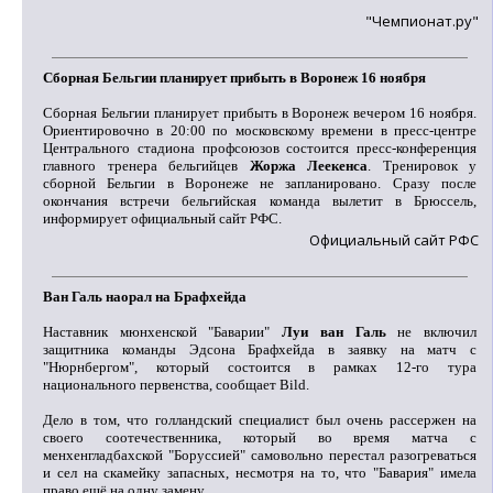
"Чемпионат.ру"
Сборная Бельгии планирует прибыть в Воронеж 16 ноября
Сборная Бельгии планирует прибыть в Воронеж вечером 16 ноября.
Ориентировочно в 20:00 по московскому времени в пресс-центре
Центрального стадиона профсоюзов состоится пресс-конференция
главного тренера бельгийцев
Жоржа Леекенса
. Тренировок у
сборной Бельгии в Воронеже не запланировано. Сразу после
окончания встречи бельгийская команда вылетит в Брюссель,
информирует официальный сайт РФС.
Официальный сайт РФС
Ван Галь наорал на Брафхейда
Наставник мюнхенской "Баварии"
Луи ван Галь
не включил
защитника команды Эдсона Брафхейда в заявку на матч с
"Нюрнбергом", который состоится в рамках 12-го тура
национального первенства, сообщает Bild.
Дело в том, что голландский специалист был очень рассержен на
своего соотечественника, который во время матча с
менхенгладбахской "Боруссией" самовольно перестал разогреваться
и сел на скамейку запасных, несмотря на то, что "Бавария" имела
право ещё на одну замену.