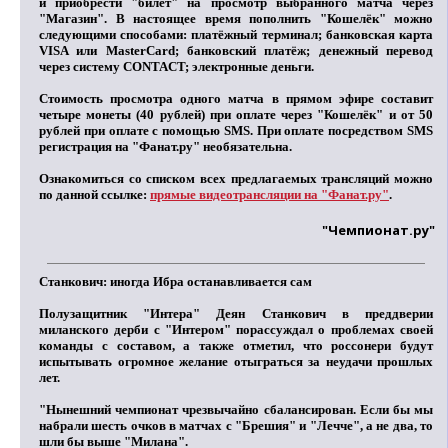
и приобрести "билет" на просмотр выбранного матча через
"Магазин". В настоящее время пополнить "Кошелёк" можно
следующими способами: платёжный терминал; банковская карта
VISA или MasterCard; банковский платёж; денежный перевод
через систему CONTACT; электронные деньги.
Стоимость просмотра одного матча в прямом эфире составит
четыре монеты (40 рублей)
при оплате через "Кошелёк" и
от 50
рублей
при оплате с помощью SMS. При оплате посредством SMS
регистрация на "Фанат.ру" необязательна.
Ознакомиться со списком всех предлагаемых трансляций можно
по данной ссылке:
прямые видеотрансляции на "Фанат.ру"
.
"Чемпионат.ру"
Станкович: иногда Ибра останавливается сам
Полузащитник "Интера"
Деян Станкович
в преддверии
миланского дерби с "Интером" порассуждал о проблемах своей
команды с составом, а также отметил, что россонери будут
испытывать огромное желание отыграться за неудачи прошлых
лет.
"Нынешний чемпионат чрезвычайно сбалансирован. Если бы мы
набрали шесть очков в матчах с "Брешия" и "Лечче", а не два, то
шли бы выше "Милана".