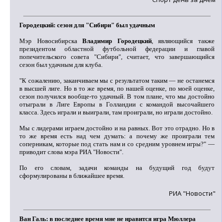
Городецкий: cезон для "Сибири" был удачным
Мэр Новосибирска
Владимир Городецкий
, являющийся также
президентом областной футбольной федерации и главой
попечительского совета "Сибири", считает, что завершающийся
сезон был удачным для клуба.
"К сожалению, заканчиваем мы с результатом таким — не останемся
в высшей лиге. Но в то же время, по нашей оценке, по моей оценке,
сезон получился вообще-то удачный. В том плане, что мы достойно
отыграли в Лиге Европы в Голландии с командой высочайшего
класса. Здесь играли и выиграли, там проиграли, но играли достойно.
Мы с лидерами играем достойно и на равных. Вот это отрадно. Но в
то же время есть над чем думать: а почему же проиграли тем
соперникам, которые под стать нам и со средним уровнем игры?" —
приводит слова мэра РИА "Новости".
По его словам, задачи команды на будущий год будут
сформулированы в ближайшее время.
РИА "Новости"
Ван Галь: в последнее время мне не нравится игра Мюллера