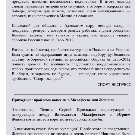
прекрасно известны возможности подопечных. В итоге команда
смогла переломить неприятную ситуацию в отборе и одержать две
победы, которые для кого-то, возможно, были неожиданными —
впрочем, как и поражение в Москве от словаков.
Последний раз общался с Адвокатом пару месяцев назад —
поздравил тренера, с которым раньше работал, с днем рождения.
Конечно, пожелал ему успехов и сказал, что надеюсь увидеть
сборную России у нас на Евро-2012.
Россия, на мой взгляд, пробьется на турнир в Польше и на Украине.
Если судить по содержанию игры команды, подбору футболистов,
составу отборочной группы, то российская сборная на Евро-2012
попасть должна. Но вообще-то предпочитаю воздерживаться от
любых прогнозов: мы ведь знаем, что футбол бывает непредсказуем.
В общем, загадывать не будем", — приводит слова украинского
футболиста "Спорт-экспресс".
СПОРТ-ЭКСПРЕСС
Приходько: проблема вовсе не в Малафееве или Жевнове
Экс-голкипер "Зенита"
Сергей Приходько
порассуждал о
конкуренции между
Вячеславом Малафеевым
и
Юрием
Жевновым
за место в воротах петербургского клуба.
"А как можно играть без конкуренции? Я себе этого не представляю.
Жёсткая конкуренция не вредна, а очень полезна! Никогда не было