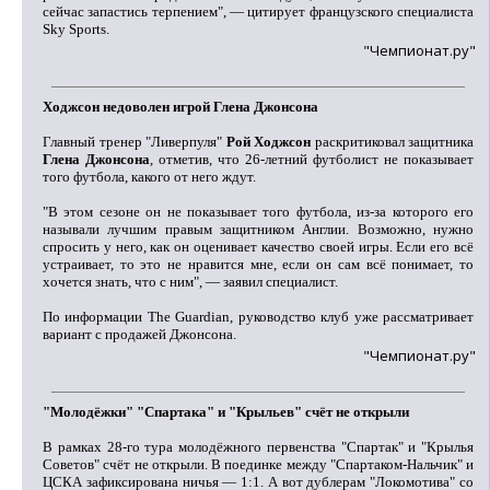
сейчас запастись терпением", — цитирует французского специалиста
Sky Sports.
"Чемпионат.ру"
Ходжсон недоволен игрой Глена Джонсона
Главный тренер "Ливерпуля"
Рой Ходжсон
раскритиковал защитника
Глена Джонсона
, отметив, что 26-летний футболист не показывает
того футбола, какого от него ждут.
"В этом сезоне он не показывает того футбола, из-за которого его
называли лучшим правым защитником Англии. Возможно, нужно
спросить у него, как он оценивает качество своей игры. Если его всё
устраивает, то это не нравится мне, если он сам всё понимает, то
хочется знать, что с ним", — заявил специалист.
По информации The Guardian, руководство клуб уже рассматривает
вариант с продажей Джонсона.
"Чемпионат.ру"
"Молодёжки" "Спартака" и "Крыльев" счёт не открыли
В рамках 28-го тура молодёжного первенства "Спартак" и "Крылья
Советов" счёт не открыли. В поединке между "Спартаком-Нальчик" и
ЦСКА зафиксирована ничья — 1:1. А вот дублерам "Локомотива" со