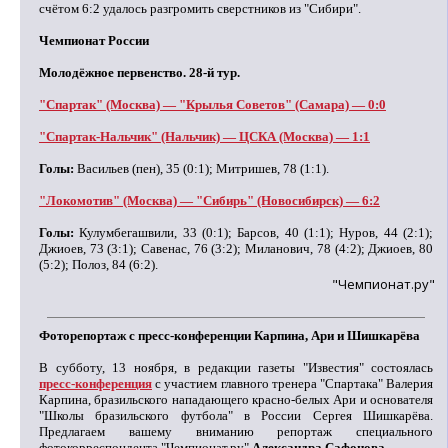
счётом 6:2 удалось разгромить сверстников из "Сибири".
Чемпионат России
Молодёжное первенство. 28-й тур.
"Спартак" (Москва) — "Крылья Советов" (Самара) — 0:0
"Спартак-Нальчик" (Нальчик) — ЦСКА (Москва) — 1:1
Голы:
Васильев (пен), 35 (0:1); Митришев, 78 (1:1).
"Локомотив" (Москва) — "Сибирь" (Новосибирск) — 6:2
Голы:
Кулумбегашвили, 33 (0:1); Барсов, 40 (1:1); Нуров, 44 (2:1);
Джиоев, 73 (3:1); Савенас, 76 (3:2); Миланович, 78 (4:2); Джиоев, 80
(5:2); Полоз, 84 (6:2).
"Чемпионат.ру"
Фоторепортаж с пресс-конференции Карпина, Ари и Шишкарёва
В субботу, 13 ноября, в редакции газеты "Известия" состоялась
пресс-конференция
с участием главного тренера "Спартака" Валерия
Карпина, бразильского нападающего красно-белых Ари и основателя
"Школы бразильского футбола" в России Сергея Шишкарёва.
Предлагаем вашему вниманию репортаж специального
фотокорреспондента "Чемпионат.ру"
Александра Сафонова
.