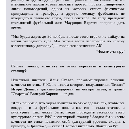
итальянские игроки хотели выразить протест против планируемых
лигой нововведений, одним из которых станет фактическое
принуждение к трансферу в другую команду футболиста, не
входящего в планы его клуба, ещё в сентябре. Но тогда президент
итальянской футбольной лиги
Маурицио Беретта
попросил дать
время.
"Мы будем ждать до 30 ноября, а после этого игроки не выйдут на
матчи очередного тура. Мы готовы вести переговоры по новому
коллективному договору", — говорится в заявлении AIC.
"Чемпионат.ру"
Стогов: может, комитету по этике переехать в культурную
столицу?
Известный писатель
Илья Стогов
прокомментировал решение
комитета по этике РФС, по итогам которого полузащитник "Зенита"
Игорь Денисов
дисквалифицирован на четыре матча, а тренер
"Спартака"
Валерий Карпин
— на два.
"Я так понимаю, что задача комитета по этике сделать так, чтобы все
вокруг – и на футбольном поле и вне его – стали этичнее и
культурнее. Так, может быть, тогда проводить заседания этого
культурного органа РФС в культурной столице? Заодно бы и члены
комитета по этике повысили свой культурный уровень, сходив, к
примеру, в Эрмитаж", — сказал Стогов в интервью "Фонтанка.Ру".