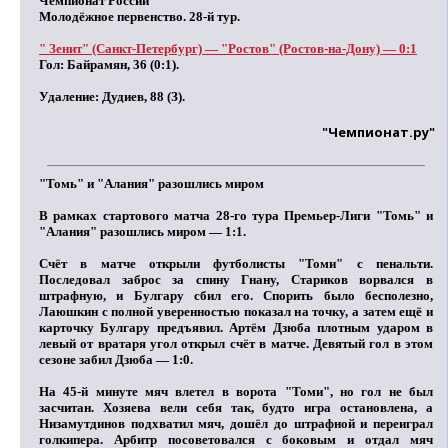
Чемпионат России
Молодёжное первенство. 28-й тур.
" Зенит" (Санкт-Петербург) — "Ростов" (Ростов-на-Дону) — 0:1
Гол:
Байрамян, 36 (0:1).
Удаление:
Дудиев, 88 (З).
"Чемпионат.ру"
"Томь" и "Алания" разошлись миром
В рамках стартового матча 28-го тура Премьер-Лиги "Томь" и
"Алания" разошлись миром — 1:1.
Счёт в матче открыли футболисты "Томи" с пенальти.
Последовал заброс за спину Гнану, Стариков ворвался в
штрафную, и Булгару сбил его. Спорить было бесполезно,
Лаюшкин с полной уверенностью показал на точку, а затем ещё и
карточку Булгару предъявил. Артём Дзюба плотным ударом в
левый от вратаря угол открыл счёт в матче. Девятый гол в этом
сезоне забил Дзюба — 1:0.
На 45-й минуте мяч влетел в ворота "Томи", но гол не был
засчитан. Хозяева вели себя так, будто игра остановлена, а
Низамутдинов подхватил мяч, дошёл до штрафной и переиграл
голкипера. Арбитр посоветовался с боковым и отдал мяч