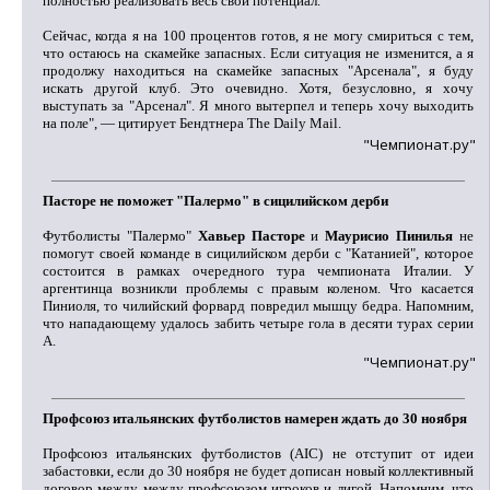
полностью реализовать весь свой потенциал.
Сейчас, когда я на 100 процентов готов, я не могу смириться с тем,
что остаюсь на скамейке запасных. Если ситуация не изменится, а я
продолжу находиться на скамейке запасных "Арсенала", я буду
искать другой клуб. Это очевидно. Хотя, безусловно, я хочу
выступать за "Арсенал". Я много вытерпел и теперь хочу выходить
на поле", — цитирует Бендтнера The Daily Mail.
"Чемпионат.ру"
Пасторе не поможет "Палермо" в сицилийском дерби
Футболисты "Палермо"
Хавьер Пасторе
и
Маурисио Пинилья
не
помогут своей команде в сицилийском дерби с "Катанией", которое
состоится в рамках очередного тура чемпионата Италии. У
аргентинца возникли проблемы с правым коленом. Что касается
Пиниоля, то чилийский форвард повредил мышцу бедра. Напомним,
что нападающему удалось забить четыре гола в десяти турах серии
A.
"Чемпионат.ру"
Профсоюз итальянских футболистов намерен ждать до 30 ноября
Профсоюз итальянских футболистов (AIC) не отступит от идеи
забастовки, если до 30 ноября не будет дописан новый коллективный
договор между между профсоюзом игроков и лигой. Напомним, что