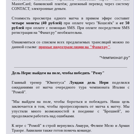
MasterCard; банковский платёж; денежный перевод через систему
CONTACT; электронные деньги.
Стоимость просмотра одного матча в прямом эфире составит
четыре монеты (40 рублей)
при оплате через "Кошелёк" и
от 50
рублей
при оплате с помощью SMS. При оплате посредством SMS
регистрация на "Фанат.ру" необязательна.
Ознакомиться со списком всех предлагаемых трансляций можно по
данной ссылке:
прямые видеотрансляции на "Фанат.ру"
.
"Чемпионат.ру"
Дель Нери: выйдем на поле, чтобы победить "Рому"
Главный тренер "Ювентуса"
Луиджи дель Нери
поделился
ожиданиями от матча очередного тура чемпионата Италии с
"Ромой".
"Мы выйдем на поле, чтобы бороться и побеждать. Наша цель
заключается в том, чтобы прогрессировать от матча к матчу. Мы
упустили много возможностей в поединке с "Брешией", но
продолжаем работать над ошибками.
К игре с "Ромой" в строй вернулись Амаури, Фелипе Мело и Арман
Траоре. Аквилани также готов помочь команде.