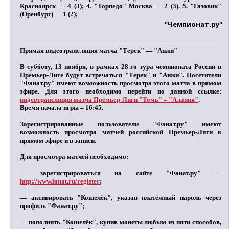
Красноярск — 4 (3); 4. "Торпедо" Москва — 2 (3). 5. "Газовик"
(Оренбург) — 1 (2);
"Чемпионат.ру"
Прямая видеотрансляция матча "Терек" — "Анжи"
В субботу, 13 ноября, в рамках 28-го тура чемпионата России в
Премьер-Лиге будут встречаться "Терек" и "Анжи". Посетители
"Фанат.ру" имеют возможность просмотра этого матча в прямом
эфире. Для этого необходимо перейти по данной ссылке:
видеотрансляция матча Премьер-Лиги "Томь" – "Алания"
.
Время начала игры – 16:45.
Зарегистрированные пользователи "Фанат.ру" имеют
возможность просмотра матчей российской Премьер-Лиги в
прямом эфире и в записи.
Для просмотра матчей необходимо:
— зарегистрироваться на сайте "Фанат.ру" —
http://www.fanat.ru/register
;
— активировать "Кошелёк", указав платёжный пароль через
профиль "Фанат.ру";
— пополнить "Кошелёк", купив монеты любым из пяти способов,