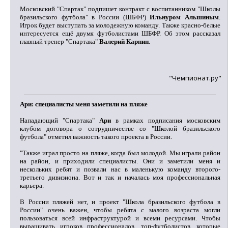
Московский "Спартак" подпишет контракт с воспитанником "Школы
бразильского футбола" в России (ШБФР)
Ильнуром Альшиным
.
Игрок будет выступать за молодежную команду. Также красно-белые
интересуется ещё двумя футболистами ШБФР. Об этом рассказал
главный тренер "Спартака"
Валерий Карпин
.
"Чемпионат.ру"
Ари: специалисты меня заметили на пляже
Нападающий "Спартака"
Ари
в рамках подписания московским
клубом договора о сотрудничестве со "Школой бразильского
футбола" отметил важность такого проекта в России.
"Также играл просто на пляже, когда был молодой. Мы играли район
на район, и приходили специалисты. Они и заметили меня и
нескольких ребят и позвали нас в маленькую команду второго-
третьего дивизиона. Вот и так и началась моя профессиональная
карьера.
В России пляжей нет, и проект "Школа бразильского футбола в
России" очень важен, чтобы ребята с малого возраста могли
пользоваться всей инфраструктурой и всеми ресурсами. Чтобы
выращивать игроков профессионалов, топ-футболистов, которые