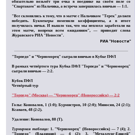
обязательно возьмёт три очка в поединке на своём поле со
"Спартаком" из Нальчика, а встреча завершилась вничью — 1:1.
"Все склонялись к тому, что в матче с Нальчиком "Терек" должен
победить. Букмекеры поменяли коэффициенты, а в итоге
получилась ничья. И вышло так, что мы неплохо заработали на
этом матче, вопреки всем ожиданиям", — приводит слова
Журавского РИА "Новости".
РИА "Новости"
"Торпедо" и "Черноморец" сыграли вничью в Кубке ПФЛ
В рамках четвёртого тура Кубка ПФЛ "Торпедо" и "Черноморец"
сыграли вничью — 2:2.
Кубок ПФЛ
Четвёртый тур
"Торпедо" (Москва) — "Черноморец" (Новороссийск) — 2:2
Голы:
Коновалов, 1 (1:0); Бурмистров, 10 (2:0); Миносян, 24 (2:1);
Ксанаев, 48 (2:2).
Удаление:
Коновалов, 88 (Т).
Турнирная таблица:
1. "Черноморец" (Новороссийск) — 7 (4); 2.
"Торпедо" (Владимир) — 4 (2); 3. "Металлург-Енисей"