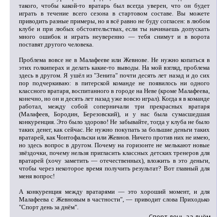
такого, чтобы какой-то вратарь был всегда уверен, что он будет
играть в течение всего сезона в стартовом составе. Вы можете
приводить разные примеры, но я всё равно не буду согласен: в любом
клубе и при любых обстоятельствах, если ты начинаешь допускать
много ошибок и играть неуверенно — тебя снимут и в ворота
поставят другого человека.
Проблема вовсе не в Малафееве или Жевнове. Не нужно копаться в
этих голкиперах и делать какие-то выводы. На мой взгляд, проблема
здесь в другом. Я ушёл из "Зенита" почти десять лет назад и до сих
пор подчеркиваю: в питерской команде не появилось ни одного
классного вратаря, воспитанного в городе на Неве (кроме Малафеева,
конечно, но он и десять лет назад уже вовсю играл). Когда я в команде
работал, между собой соперничали три прекрасных вратаря
(Малафеев, Бородин, Березовский), и у нас была сумасшедшая
конкуренция. Это было здорово! Не забывайте, тогда у клуба не было
таких денег, как сейчас. Не нужно покупать за большие деньги таких
вратарей, как Чонтофальски или Жевнов. Ничего против них не имею,
но здесь вопрос в другом. Почему на горизонте не мелькают новые
звёздочки, почему нельзя пригласить классных детских тренеров для
вратарей (хочу заметить — отечественных), вложить в это деньги,
чтобы через некоторое время получить результат? Вот главный для
меня вопрос!
А конкуренция между вратарями — это хороший момент, и для
Малафеева с Жевновым в частности", — приводит слова Приходько
"Спорт день за днём".
Спорт день за днём