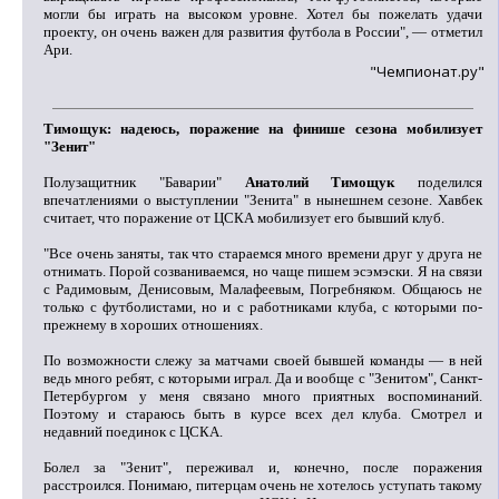
могли бы играть на высоком уровне. Хотел бы пожелать удачи
проекту, он очень важен для развития футбола в России", — отметил
Ари.
"Чемпионат.ру"
Тимощук: надеюсь, поражение на финише сезона мобилизует
"Зенит"
Полузащитник "Баварии"
Анатолий Тимощук
поделился
впечатлениями о выступлении "Зенита" в нынешнем сезоне. Хавбек
считает, что поражение от ЦСКА мобилизует его бывший клуб.
"Все очень заняты, так что стараемся много времени друг у друга не
отнимать. Порой созваниваемся, но чаще пишем эсэмэски. Я на связи
с Радимовым, Денисовым, Малафеевым, Погребняком. Общаюсь не
только с футболистами, но и с работниками клуба, с которыми по-
прежнему в хороших отношениях.
По возможности слежу за матчами своей бывшей команды — в ней
ведь много ребят, с которыми играл. Да и вообще с "Зенитом", Санкт-
Петербургом у меня связано много приятных воспоминаний.
Поэтому и стараюсь быть в курсе всех дел клуба. Смотрел и
недавний поединок с ЦСКА.
Болел за "Зенит", переживал и, конечно, после поражения
расстроился. Понимаю, питерцам очень не хотелось уступать такому