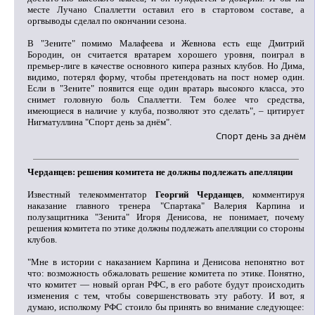
месте Лучано Спаллетти оставил его в стартовом составе, а
оргвыводы сделал по окончании сезона.
В "Зените" помимо Малафеева и Жевнова есть еще Дмитрий
Бородин, он считается вратарем хорошего уровня, поиграл в
премьер-лиге в качестве основного кипера разных клубов. Но Дима,
видимо, потерял форму, чтобы претендовать на пост номер один.
Если в "Зените" появится еще один вратарь высокого класса, это
снимет головную боль Спаллетти. Тем более что средства,
имеющиеся в наличие у клуба, позволяют это сделать", – цитирует
Нигматуллина "Спорт день за днём".
Спорт день за днём
Черданцев: решения комитета не должны подлежать апелляции
Известный телекомментатор
Георгий Черданцев
, комментируя
наказание главного тренера "Спартака" Валерия Карпина и
полузащитника "Зенита" Игоря Денисова, не понимает, почему
решения комитета по этике должны подлежать апелляции со стороны
клубов.
"Мне в истории с наказанием Карпина и Денисова непонятно вот
что: возможность обжаловать решение комитета по этике. Понятно,
что комитет — новый орган РФС, в его работе будут происходить
изменения с тем, чтобы совершенствовать эту работу. И вот, я
думаю, исполкому РФС стоило бы принять во внимание следующее: