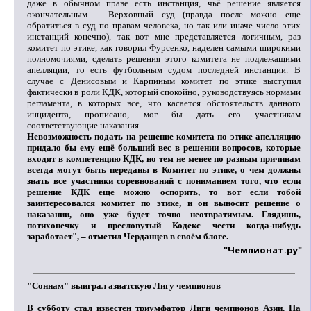
даже в обычном праве есть инстанция, чьё решение является
окончательным – Верховный суд (правда после можно еще
обратиться в суд по правам человека, но так или иначе число этих
инстанций конечно), так вот мне представляется логичным, раз
комитет по этике, как говорил Фурсенко, наделен самыми широкими
полномочиями, сделать решения этого комитета не подлежащими
апелляции, то есть футбольным судом последней инстанции. В
случае с Денисовым и Карпиным комитет по этике выступил
фактически в роли КДК, который спокойно, руководствуясь нормами
регламента, в которых все, что касается обстоятельств данного
инцидента, прописано, мог бы дать его участникам
соответствующие наказания.
Невозможность подать на решение комитета по этике апелляцию
придало бы ему ещё больший вес в решении вопросов, которые
входят в компетенцию КДК, но тем не менее по разным причинам
всегда могут быть переданы в Комитет по этике, о чем должны
знать все участники соревнований с пониманием того, что если
решение КДК еще можно оспорить, то вот если тобой
заинтересовался комитет по этике, и он выносит решение о
наказании, оно уже будет точно неотвратимым. Глядишь,
потихонечку и пресловутый Кодекс чести когда-нибудь
заработает", – отметил Черданцев в своём блоге.
"Чемпионат.ру"
"Соннам" выиграл азиатскую Лигу чемпионов
В субботу стал известен триумфатор Лиги чемпионов Азии. На