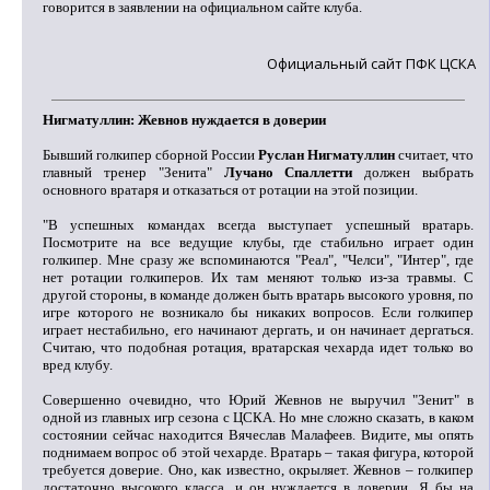
говорится в заявлении на официальном сайте клуба.
Официальный сайт ПФК ЦСКА
Нигматуллин: Жевнов нуждается в доверии
Бывший голкипер сборной России
Руслан Нигматуллин
считает, что
главный тренер "Зенита"
Лучано Спаллетти
должен выбрать
основного вратаря и отказаться от ротации на этой позиции.
"В успешных командах всегда выступает успешный вратарь.
Посмотрите на все ведущие клубы, где стабильно играет один
голкипер. Мне сразу же вспоминаются "Реал", "Челси", "Интер", где
нет ротации голкиперов. Их там меняют только из-за травмы. С
другой стороны, в команде должен быть вратарь высокого уровня, по
игре которого не возникало бы никаких вопросов. Если голкипер
играет нестабильно, его начинают дергать, и он начинает дергаться.
Считаю, что подобная ротация, вратарская чехарда идет только во
вред клубу.
Совершенно очевидно, что Юрий Жевнов не выручил "Зенит" в
одной из главных игр сезона с ЦСКА. Но мне сложно сказать, в каком
состоянии сейчас находится Вячеслав Малафеев. Видите, мы опять
поднимаем вопрос об этой чехарде. Вратарь – такая фигура, которой
требуется доверие. Оно, как известно, окрыляет. Жевнов – голкипер
достаточно высокого класса, и он нуждается в доверии. Я бы на