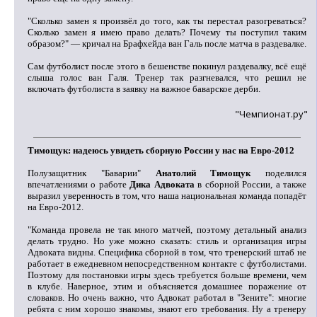
"Сколько замен я произвёл до того, как ты перестал разогреваться?
Сколько замен я имею право делать? Почему ты поступил таким
образом?" — кричал на Брафхейда ван Галь после матча в раздевалке.
Сам футболист после этого в бешенстве покинул раздевалку, всё ещё
слыша голос ван Галя. Тренер так разгневался, что решил не
включать футболиста в заявку на важное баварское дерби.
"Чемпионат.ру"
Тимощук: надеюсь увидеть сборную России у нас на Евро-2012
Полузащитник "Баварии"
Анатолий Тимощук
поделился
впечатлениями о работе
Дика Адвоката
в сборной России, а также
выразил уверенность в том, что наша национальная команда попадёт
на Евро-2012.
"Команда провела не так много матчей, поэтому детальный анализ
делать трудно. Но уже можно сказать: стиль и организация игры
Адвоката видны. Специфика сборной в том, что тренерский штаб не
работает в ежедневном непосредственном контакте с футболистами.
Поэтому для постановки игры здесь требуется больше времени, чем
в клубе. Наверное, этим и объясняется домашнее поражение от
словаков. Но очень важно, что Адвокат работал в "Зените": многие
ребята с ним хорошо знакомы, знают его требования. Ну а тренеру