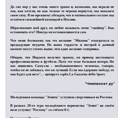
До сих пор у нас очень много травм и, возможно, мы играли не
так, как хотели, но как только те игроки вернутся, мы покажем
свою силу. Я по-прежнему убежден, что в оптимальном составе мы
остаёмся сильнейшей командой в Италии.
Ибрагимович мой друг, он любит называть меня "снайпер". Как
остановить его? Иногда он останавливается сам.
Что меня беспокоит, так это желание "Милана" отыграться за
предыдущие неудачи. Но наша гордость и настрой в данный
момент могут стоять выше, чем одно желание соперника.
Обидно, что Индзаги получил травму, он пример настоящего
профессионализма в футболе. Пато это тоже большая потеря. Но
мы лишились Самуэля – необыкновенного человека, говорю,
чтобы он не забывал, что он лучший. Если мы одержим победу, то
она будет для него", – цитирует серба La Gazzetta dello Sport.
"Чемпионат.ру"
Молодёжная команда "Зенита" уступила сверстникам из Ростова
В рамках 28-го тура молодёжного первенства "Зенит" на своём
поле уступил "Ростову" со счётом 0:1.