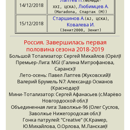
Лаптев П.
(ФЕМИДА-
14/12/2018
,
Любимцев А.
XXI, ЦСКА)
(Maradona, Спартак (М))
Старшинов А.
,
(AJ, ЦСКА)
15/12/2018
Ковалева И.
(Зенит2000, Зенит)
Россия. Завершилась первая
половина сезона 2018-2019
Большой Тотализатор: Сергей Михайлов (Орёл)!
Премьер-Лига: MGI (Галина Митрофанова,
Саранск)!
Лето-осень: Павел Лаптев (Жуковский)!
Валерий Брумель N7: Александр Османов
(Краснодар)!
Мини-Тотализатор: Сергей Афанасьев (с.Марёво
Новгордоской обл.)!
Объединенная лига: Заволжье-96 (Олег Суслов,
Заволжье Нижегородская обл.)!
Гонка патрулей: "Creative" (К.Крамер,
Ю.Михайлова, О.Орлова, М.Ланская)!