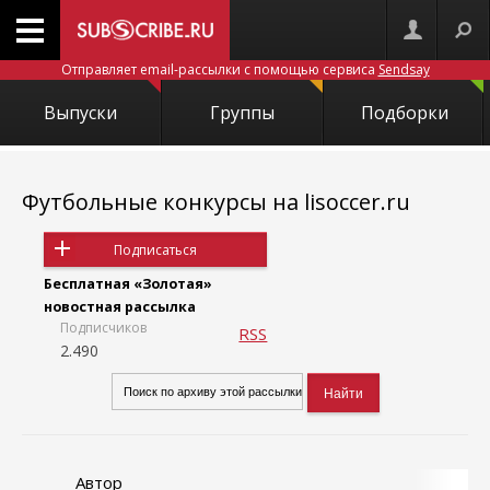
Отправляет email-рассылки с помощью сервиса
Sendsay
Выпуски
Группы
Подборки
Футбольные конкурсы на lisoccer.ru
Подписаться
Бесплатная «Золотая»
новостная рассылка
Подписчиков
RSS
2.490
Автор