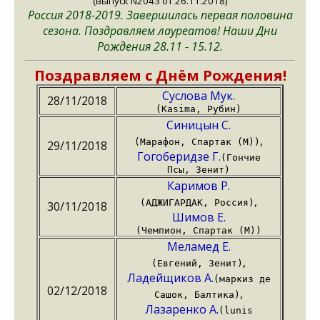
(выпуск N2043 от 26.11.2018)
Россия 2018-2019. Завершилась первая половина
сезона. Поздравляем лауреатов! Наши Дни
Рождения 28.11 - 15.12.
Поздравляем с Днём Рождения!
Суслова Мук.
28/11/2018
(Kasima, Рубин)
Синицын С.
,
(Марафон, Спартак (М))
29/11/2018
Гогоберидзе Г.
(Гончие
Псы, Зенит)
Каримов Р.
,
(АДЖИГАРДАК, Россия)
30/11/2018
Шимов Е.
(Чемпион, Спартак (М))
Меламед Е.
,
(Евгений, Зенит)
Ладейщиков А.
(маркиз де
02/12/2018
,
Сашок, Балтика)
Лазаренко А.
(lunis