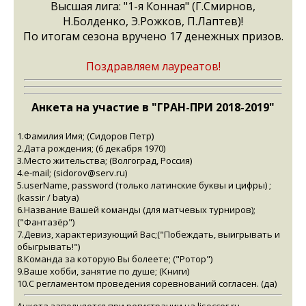
Высшая лига: "1-я Конная" (Г.Смирнов,
Н.Болденко, Э.Рожков, П.Лаптев)!
По итогам сезона вручено 17 денежных призов.
Поздравляем лауреатов!
Анкета на участие в "ГРАН-ПРИ 2018-2019"
1.Фамилия Имя; (Сидоров Петр)
2.Дата рождения; (6 декабря 1970)
3.Место жительства; (Волгоград, Россия)
4.e-mail; (sidorov@serv.ru)
5.userName, password (только латинские буквы и цифры) ;
(kassir / batya)
6.Название Вашей команды (для матчевых турниров);
("Фантазёр")
7.Девиз, характеризующий Вас;("Побеждать, выигрывать и
обыгрывать!")
8.Команда за которую Вы болеете; ("Ротор")
9.Ваше хобби, занятие по душе; (Книги)
10.С регламентом проведения соревнований согласен. (да)