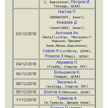
,
Петров И.
1, Барселона)
(Savage, ЦСКА)
Настев П.
,
(BERBATOFF, Зенит)
Ковалев Д.
,
(Зенит2003, Зенит)
Антонов Ал.
03/12/2018
(MetallistFan, "Металлист"
Харьков,"Динамо"
,
Киев,Милан,Барселона)
Серов Н.
,
(LordGray, ЦСКА)
Рожков Э.
(Magic, ЦСКА)
Абрамов П.
04/12/2018
(Freddy, Спартак (М))
Большаков К.
06/12/2018
(Наждак, ЦСКА)
Веселко А.
08/12/2018
(ecology, Спартак (М))
09/12/2018
Болгов А.
(Мельник, ЦСКА)
Тумасов А.
11/12/2018
(А.Тумасов, Динамо Киев)