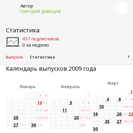
Автор
Григорий Давыдов
Статистика
457 подписчиков
0 за неделю
Выпуски
Статистика
Календарь выпусков 2009 года
Март
Январь
Февраль
1
1
2
3
4
1
2
3
4
5
6
7
8
5
6
7
8
9
10
11
2
3
4
5
6
7
8
9
10
11
12
13
14
1
12
13
14
15
16
17
18
9
10
11
12
13
14
15
16
17
18
19
20
21
2
19
20
21
22
23
24
25
16
17
18
19
20
21
22
23
24
25
26
27
28
2
26
27
28
29
30
31
23
24
25
26
27
28
30
31