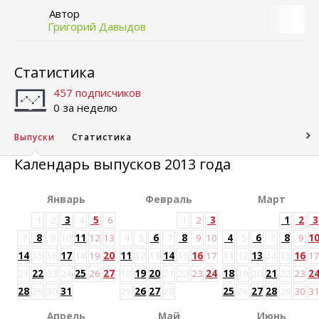
Автор
Григорий Давыдов
Статистика
457 подписчиков
0 за неделю
Выпуски
Статистика
Календарь выпусков 2013 года
Январь
Февраль
Март
1
2
3
4
5
6
1
2
3
1
2
3
7
8
9
10
11
12
13
4
5
6
7
8
9
10
4
5
6
7
8
9
1
14
15
16
17
18
19
20
11
12
13
14
15
16
17
11
12
13
14
15
16
1
21
22
23
24
25
26
27
18
19
20
21
22
23
24
18
19
20
21
22
23
2
28
29
30
31
25
26
27
28
25
26
27
28
29
30
3
Апрель
Май
Июнь