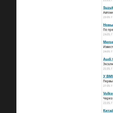
25.05.1
Suzu
Автом
23.05.1
Новы
По пре
24.05.1
Merc
Извест
24.05.1
Audi 
Экскл
25.05.1
У BM
Первым
27.05.1
Volk
Через
23.05.1
Китай