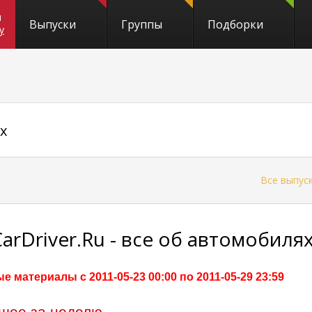
и
Выпуски
Группы
Подборки
y
х
←
Все выпус
CarDriver.Ru - все об автомобиля
е материалы с 2011-05-23 00:00 по 2011-05-29 23:59
шее за неделю