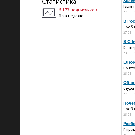
Статистика
Знак
Главн
6.173 подписчиков
27.05.1
0 за неделю
В Рос
Сообща
27.05.1
В Cit
Концер
23.05.1
Euro
По ит
26.05.1
Обно
Студен
27.05.1
Поче
Сообща
26.05.1
Разб
К прим