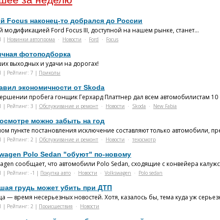
й Focus наконец-то добрался до России
 модификацией Ford Focus III, доступной на нашем рынке, станет...
1 |
Новинки автопрома
·
Новости
·
Ford
·
Focus
ичная фотоподборка
их выходных и удачи на дорогах!
1 | Рейтинг: 7 |
Приколы
равил экономичности от Skoda
вершении пробега гонщик Герхард Платтнер дал всем автомобилистам 10 с
1 | Рейтинг: 3 |
Обслуживание и ремонт
·
Новости
·
Skoda
·
New Fabia
хосмотре можно забыть на год
ном пункте постановления исключение составляют только автомобили, пр
1 | Рейтинг: 2 |
Обслуживание и ремонт
·
Новости
·
техосмотр
swagen Polo Sedan "обуют" по-новому
wagen сообщает, что автомобили Polo Sedan, сходящие с конвейера калужс
1 | Рейтинг: -1 |
Покупка авто
·
Новости
·
Volkswagen
·
Polo sedan
шая грудь может убить при ДТП
ца — время несерьезных новостей. Хотя, казалось бы, тема куда уж серь
1 | Рейтинг: 2 |
Проиcшествия
·
Новости