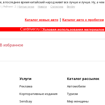
, в последнее время китайский народ живет все лучше и лучше. Ну, а чем
1 | Рейтинг: 2 |
Крутые тачки
·
Новости
·
Статистика
·
Bentley
|
Каталог новых авто
Каталог авто с пробегом
Cardriver.ru |
Условия использования материалов
В избранное
Услуги
Каталог рассылок
Реклама
Автомобили
+
Корпоративные издания
Туризм
Sendsay
Мир женщины