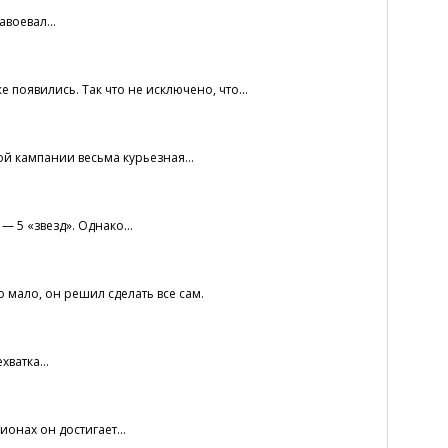
воевал...
появились. Так что не исключено, что...
ой кампании весьма курьезная...
 5 «звезд». Однако...
 мало, он решил сделать все сам.
ватка...
ионах он достигает...