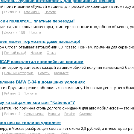
омьтесь: лучший автомобиль для российских женщин
ый приз и звание «Лучшей машины для российских женщин» в этом году за
1 | Рейтинг: 1 |
Авто жизнь
·
Новости
сии появятся... платные переезды!
ется, что первые инвесторы, заинтересованные в подобных объектах, уже 
1 |
Дороги и ПДД
·
Новости
roen может тормозить даже пассажир!
н Citroen отзывает автомобили C3 Picasso. Причем, причина для сервисн
1 |
Полный назад!
·
Новости
·
Отзыв
NCAP расколотил европейские новинки
огам серии краш-тестов каждый из автомобилей получил наивысший балл —
1 |
Новинки автопрома
·
Новости
·
Краш-тест
вление BMW E-34 в домашних условиях
т из Бруклина решил обновить свою машину. Но так как денег у него было
1 | Рейтинг: 5 |
Приколы
му китайцам не хватает "Кайенов"?
ется, что причина столь долгого ожидания для автомобилистов — это нех
1 | Рейтинг: 2 |
Крутые тачки
·
Новости
·
Porsche
·
Cayenne
рос цен на топливо удивляет
еру, в Москве разброс цен составляет около 2,3 рублей, а в некоторых рег