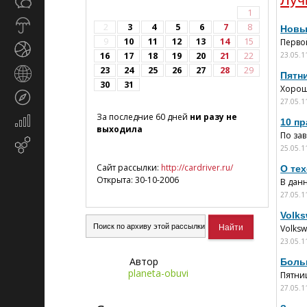
Общество
СМИ
1
Прогноз
2
3
4
5
6
7
8
Новы
погоды
9
10
11
12
13
14
15
Первой
Спорт
16
17
18
19
20
21
22
23.05.1
23
24
25
26
27
28
29
Страны
Пятн
30
31
и
Хорош
Туризм
регионы
27.05.1
За последние 60 дней
ни разу не
Экономика
10 п
выходила
и
По за
Email-
финансы
25.05.1
маркетинг
Сайт рассылки:
http://cardriver.ru/
О те
Открыта: 30-10-2006
В дан
27.05.1
Volk
Volks
23.05.1
Автор
Боль
planeta-obuvi
Пятни
27.05.1