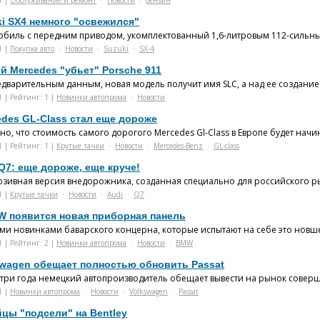
1 |
Обслуживание и ремонт
·
Новости
·
бензин
ki SX4 немного "освежился"
обиль с передним приводом, укомплектованный 1,6-литровым 112-сильным
1 |
Покупка авто
·
Новости
·
Suzuki
·
SX-4
й Mercedes "убьет" Porsche 911
дварительным данным, новая модель получит имя SLC, а над ее созданием 
1 | Рейтинг: 1 |
Новинки автопрома
·
Новости
edes GL-Class стал еще дороже
но, что стоимость самого дорогого Mercedes Gl-Class в Европе будет начина
1 | Рейтинг: 1 |
Крутые тачки
·
Новости
·
Mercedes-Benz
·
GL-class
Q7: еще дороже, еще круче!
юзивная версия внедорожника, созданная специально для российского ры
1 |
Крутые тачки
·
Новости
·
Audi
·
Q7
W появится новая приборная панель
и новинками баварского концерна, которые испытают на себе это новшест
1 | Рейтинг: 2 |
Новинки автопрома
·
Новости
·
BMW
swagen обещает полностью обновить Passat
 три года немецкий автопроизводитель обещает вывести на рынок совер
1 |
Новинки автопрома
·
Новости
·
Volkswagen
·
Passat
цы "подсели" на Bentley