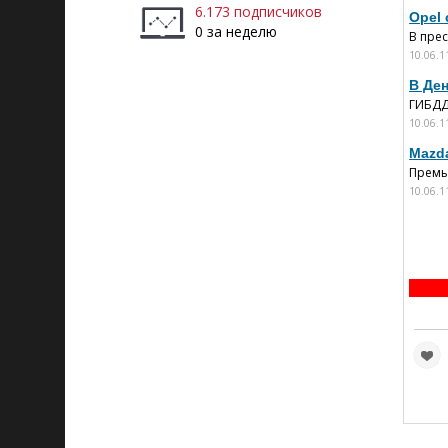
6.173 подписчиков
Opel
0 за неделю
В пре
10.06.1
В Де
ГИБДД 
10.06.1
Mazd
Премье
10.06.1