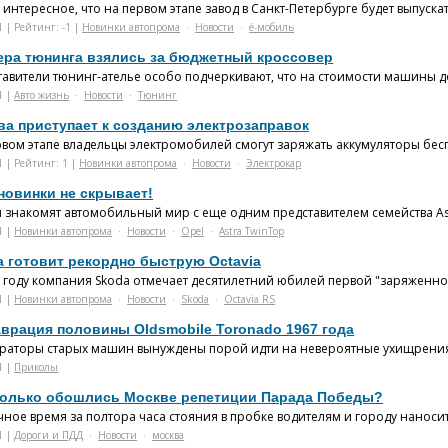
интересное, что на первом этапе завод в Санкт-Петербурге будет выпускать
1 | Рейтинг: -1 |
Новинки автопрома
·
Новости
·
ё-мобиль
ера тюнинга взялись за бюджетный кроссовер
тавители тюнинг-ателье особо подчеркивают, что на стоимости машины д
1 |
Авто жизнь
·
Новости
·
Тюнинг
ва приступает к созданию электрозаправок
вом этапе владельцы электромобилей смогут заряжать аккумуляторы беспл
1 | Рейтинг: 1 |
Новинки автопрома
·
Новости
·
Электрокар
новинки не скрывает!
 знакомят автомобильный мир с еще одним представителем семейства As
1 |
Новинки автопрома
·
Новости
·
Opel
·
Astra TwinTop
a готовит рекордно быструю Octavia
 году компания Skoda отмечает десятилетний юбилей первой "заряженной"
1 |
Новинки автопрома
·
Новости
·
Skoda
·
Octavia RS
аврация половины Oldsmobile Toronado 1967 года
враторы старых машин вынуждены порой идти на невероятные ухищрения
1 |
Приколы
колько обошлись Москве репетиции Парада Победы?
ное время за полтора часа стояния в пробке водителям и городу наносит
1 |
Дороги и ПДД
·
Новости
·
москва