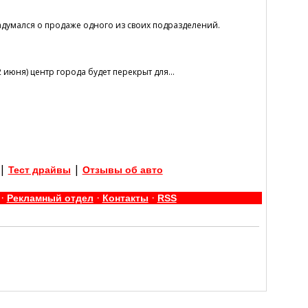
адумался о продаже одного из своих подразделений.
июня) центр города будет перекрыт для...
|
|
Тест драйвы
Отзывы об авто
·
·
·
Рекламный отдел
Контакты
RSS