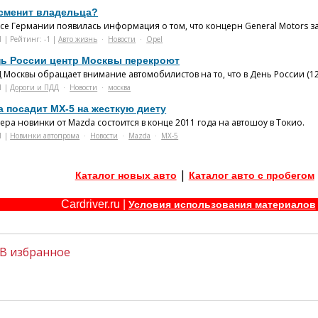
 сменит владельца?
ссе Германии появилась информация о том, что концерн General Motors з
1 | Рейтинг: -1 |
Авто жизнь
·
Новости
·
Opel
нь России центр Москвы перекроют
Москвы обращает внимание автомобилистов на то, что в День России (12 
1 |
Дороги и ПДД
·
Новости
·
москва
a посадит MX-5 на жесткую диету
ра новинки от Mazda состоится в конце 2011 года на автошоу в Токио.
1 |
Новинки автопрома
·
Новости
·
Mazda
·
MX-5
|
Каталог новых авто
Каталог авто с пробегом
Cardriver.ru |
Условия использования материалов
В избранное