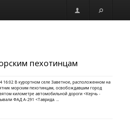
морским пехотинцам
4 16:02 В курортном селе Заветное, расположенном на
мятник морским пехотинцам, освобождавшим город
евятом километре автомобильной дороги <Керчь -
вали ФАД А-291 <Таврида. ...