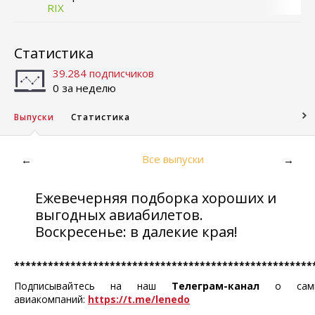
RIX
Статистика
39.284 подписчиков
0 за неделю
Выпуски
Статистика
Все выпуски
←
→
Ежевечерняя подборка хороших и
выгодных авиабилетов.
Воскресенье: в далекие края!
*****************************************************
Подписывайтесь на наш
Телеграм-канал
о самых
авиакомпаний:
https://t.me/lenedo