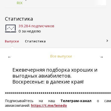
RIX
Статистика
39.284 подписчиков
0 за неделю
Выпуски
Статистика
Все выпуски
←
→
Ежевечерняя подборка хороших и
выгодных авиабилетов.
Воскресенье: в далекие края!
*****************************************************
Подписывайтесь на наш
Телеграм-канал
о самых
авиакомпаний:
https://t.me/lenedo