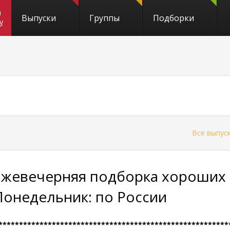
и
Выпуски
Группы
Подборки
y
←
Все выпус
Ежевечерняя подборка хороших 
Понедельник: по России
********************************************************