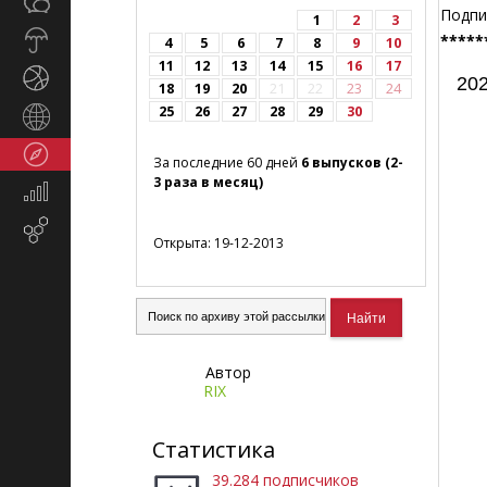
Общество
СМИ
Подпи
1
2
3
Прогноз
*****
4
5
6
7
8
9
10
погоды
11
12
13
14
15
16
17
Спорт
202
18
19
20
21
22
23
24
25
26
27
28
29
30
Страны
и
Туризм
регионы
За последние 60 дней
6 выпусков (2-
3 раза в месяц)
Экономика
и
Email-
финансы
Открыта: 19-12-2013
маркетинг
Автор
RIX
Статистика
39.284 подписчиков