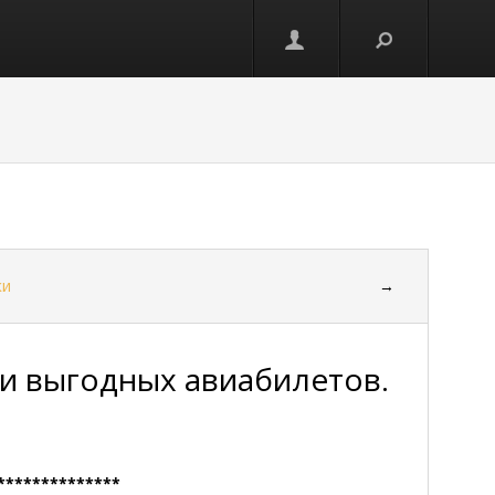
ки
→
и выгодных авиабилетов.
**************