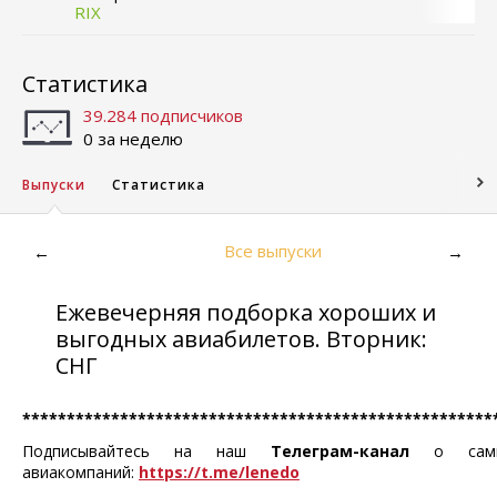
RIX
Статистика
39.284 подписчиков
0 за неделю
Выпуски
Статистика
Все выпуски
←
→
Ежевечерняя подборка хороших и
выгодных авиабилетов. Вторник:
СНГ
*****************************************************
Подписывайтесь на наш
Телеграм-канал
о самых
авиакомпаний:
https://t.me/lenedo