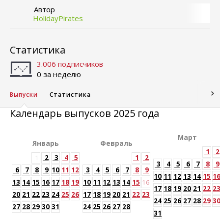
Автор
HolidayPirates
Статистика
3.006 подписчиков
0 за неделю
Выпуски
Статистика
Календарь выпусков 2025 года
Март
Январь
Февраль
1
2
1
2
3
4
5
1
2
3
4
5
6
7
8
9
6
7
8
9
10
11
12
3
4
5
6
7
8
9
10
11
12
13
14
15
1
13
14
15
16
17
18
19
10
11
12
13
14
15
16
17
18
19
20
21
22
2
20
21
22
23
24
25
26
17
18
19
20
21
22
23
24
25
26
27
28
29
3
27
28
29
30
31
24
25
26
27
28
31