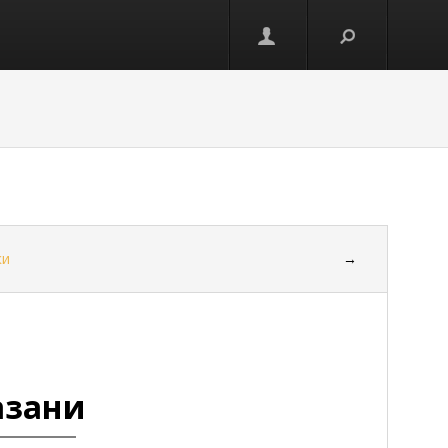
ки
→
азани