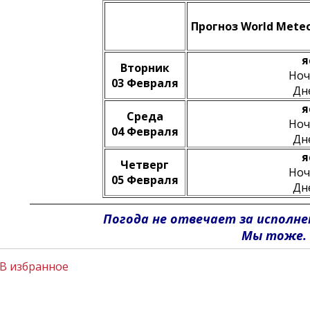
Прогноз World Meteo
я
Вторник
Но
03 Февраля
Дн
я
Среда
Но
04 Февраля
Дн
я
Четверг
Но
05 Февраля
Дн
Погода не отвечает за исполне
Мы тоже.
В избранное