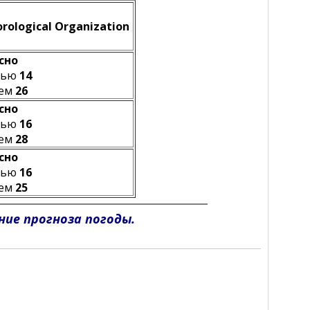
rological Organization
сно
чью
14
ем
26
сно
чью
16
ем
28
сно
чью
16
ем
25
ние прогноза погоды.