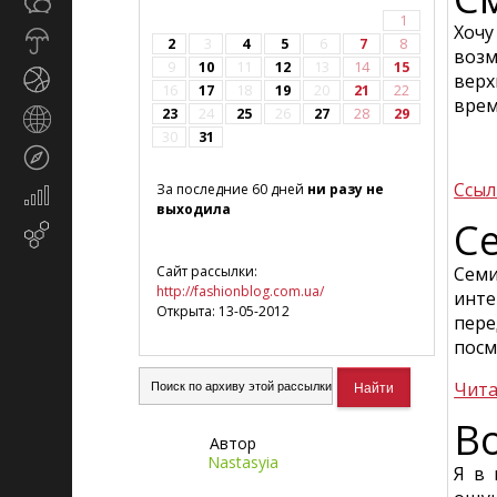
Общество
СМИ
1
Хочу
Прогноз
2
3
4
5
6
7
8
возм
погоды
9
10
11
12
13
14
15
Спорт
верх
16
17
18
19
20
21
22
врем
23
24
25
26
27
28
29
Страны
30
31
и
Туризм
регионы
Ссыл
За последние 60 дней
ни разу не
Экономика
выходила
и
С
Email-
финансы
маркетинг
Сайт рассылки:
Семи
http://fashionblog.com.ua/
инте
Открыта: 13-05-2012
пере
посм
Чита
B
Автор
Nastasyia
Я в 