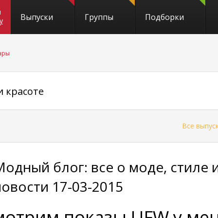
и
Выпуски
Группы
Подборки
y
уары
и красоте
←
Все выпус
Модный блог: все о моде, стиле
новости 17-03-2015
мотрим показы UFW у мен