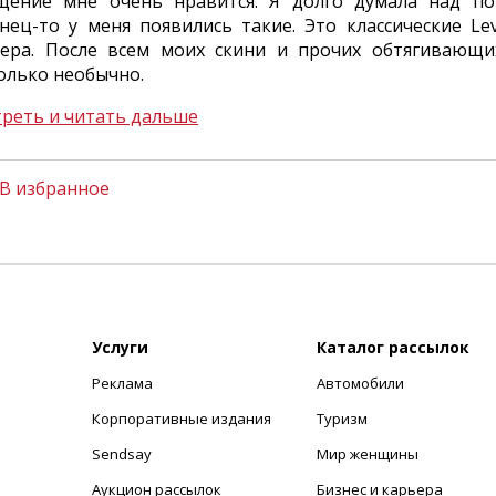
ение мне очень нравится. Я долго думала над пок
нец-то у меня появились такие. Это классические Lev
ера. После всем моих скини и прочих обтягивающи
олько необычно.
реть и читать дальше
В избранное
Услуги
Каталог рассылок
Реклама
Автомобили
+
Корпоративные издания
Туризм
Sendsay
Мир женщины
Аукцион рассылок
Бизнес и карьера