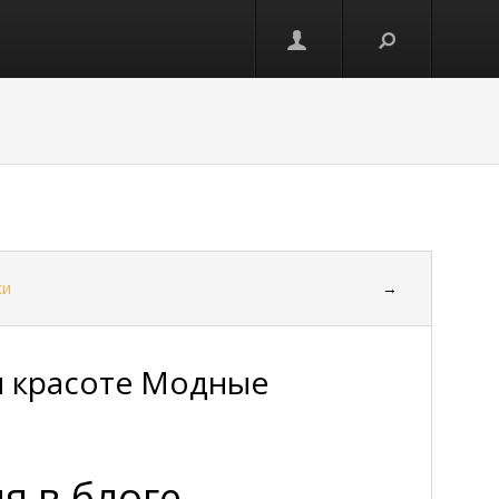
ки
→
 и красоте Модные
я в блоге