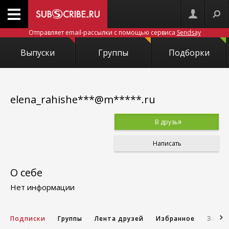
Отправляет email-рассылки с помощью сервиса
Sendsay
Выпуски
Группы
Подборки
elena_rahishe***@m*****.ru
В друзья
Написать
О себе
Нет информации
Подписки
Группы
Лента друзей
Избранное
Запис