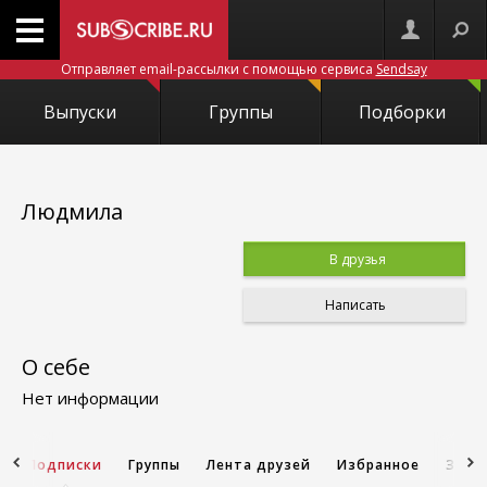
Отправляет email-рассылки с помощью сервиса
Sendsay
Выпуски
Группы
Подборки
Людмила
В друзья
Написать
О себе
Нет информации
и
Подписки
Группы
Лента друзей
Избранное
Запи