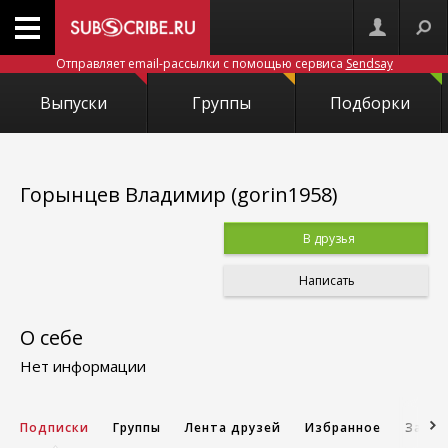
Отправляет email-рассылки с помощью сервиса
Sendsay
Выпуски
Группы
Подборки
Горынцев Владимир (gorin1958)
В друзья
Написать
О себе
Нет информации
Подписки
Группы
Лента друзей
Избранное
Запис