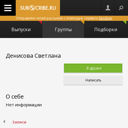
Отправляет email-рассылки с помощью сервиса
Sendsay
Выпуски
Группы
Подборки
Денисова Светлана
В друзья
Написать
О себе
Нет информации
ное
Записи