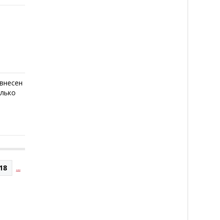
 внесен
олько
18
...