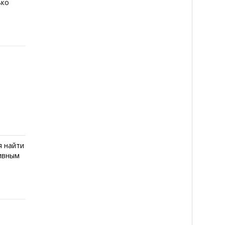
ько
я найти
тивным