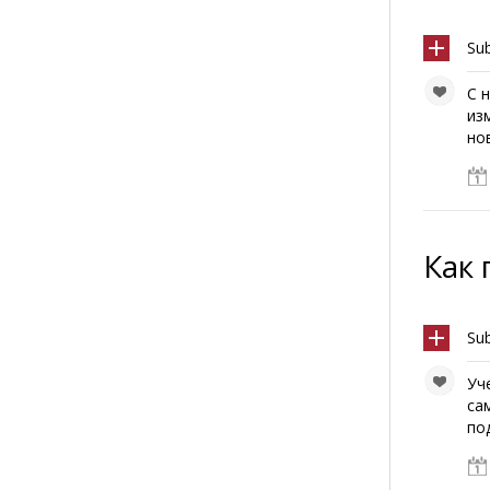
Su
С 
из
но
Как 
Sub
Уч
са
под