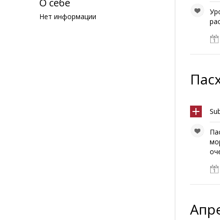
О себе
Ур
Нет информации
ра
Пасх
Sub
Па
мо
оч
Апр