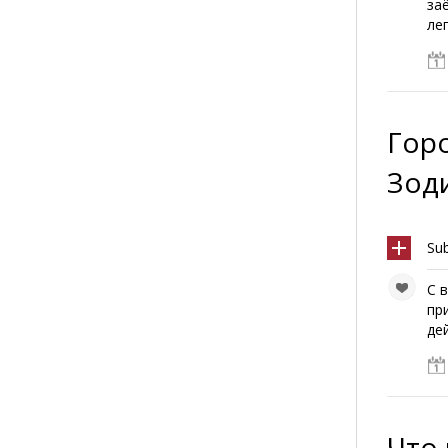
за
ле
Горо
Зод
Sub
С 
пр
дей
Что 