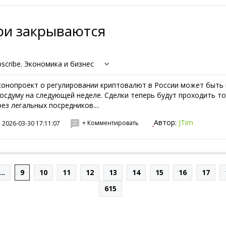
ри закрываются
bscribe. Экономика и бизнес
конопроект о регулировании криптовалют в России может быть
Госдуму на следующей неделе. Сделки теперь будут проходить т
рез легальных посредников....
Автор:
JTim
+ Комментировать
2026-03-30 17:11:07
...
9
10
11
12
13
14
15
16
17
615