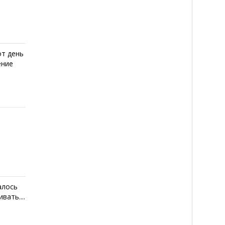
от день
ение
алось
вать....