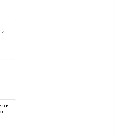
 к
ию и
ых