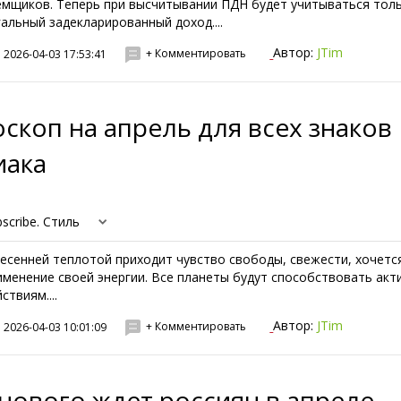
ёмщиков. Теперь при высчитывании ПДН будет учитываться тол
гальный задекларированный доход....
Автор:
JTim
+ Комментировать
2026-04-03 17:53:41
скоп на апрель для всех знаков
иака
scribe. Стиль
весенней теплотой приходит чувство свободы, свежести, хочетс
именение своей энергии. Все планеты будут способствовать ак
ствиям....
Автор:
JTim
+ Комментировать
2026-04-03 10:01:09
нового ждет россиян в апреле