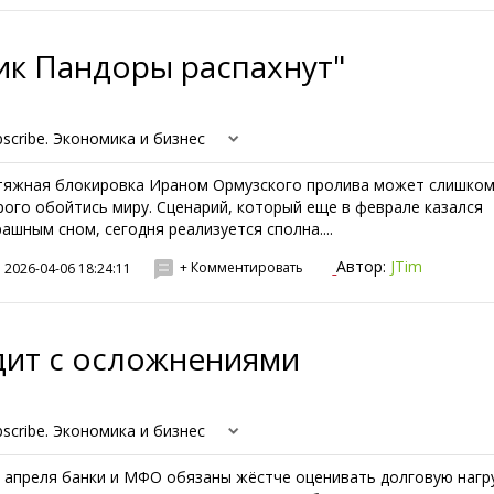
ик Пандоры распахнут"
bscribe. Экономика и бизнес
тяжная блокировка Ираном Ормузского пролива может слишко
рого обойтись миру. Сценарий, который еще в феврале казался
рашным сном, сегодня реализуется сполна....
Автор:
JTim
+ Комментировать
2026-04-06 18:24:11
дит с осложнениями
bscribe. Экономика и бизнес
1 апреля банки и МФО обязаны жёстче оценивать долговую нагр