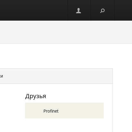
си
Друзья
Profinet