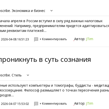
bscribe. Экономика и бизнес
начала апреля в России вступил в силу ряд важных налоговых
менений. Например, предпринимателям придется адаптироваться
вым реквизитам платежей....
Автор:
JTim
+ Комментировать
2026-04-08 16:51:23
проникнуть в суть сознания
scribe. Стиль
еные используют компьютеры и томографы, буддисты - медитац
мосозерцание. Философ размышляет о точках пересечения разн
ходов....
Автор:
JTim
+ Комментировать
2026-04-07 15:53:02