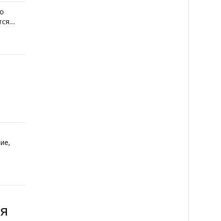
Но
я....
ие,
ия