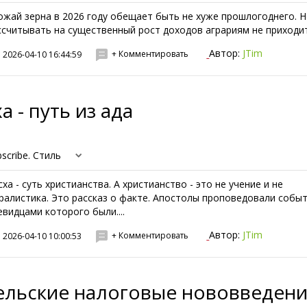
ожай зерна в 2026 году обещает быть не хуже прошлогоднего. 
ссчитывать на существенный рост доходов аграриям не приходитс
Автор:
JTim
+ Комментировать
2026-04-10 16:44:59
а - путь из ада
scribe. Стиль
сха - суть христианства. А христианство - это не учение и не
ралистика. Это рассказ о факте. Апостолы проповедовали событ
евидцами которого были....
Автор:
JTim
+ Комментировать
2026-04-10 10:00:53
ельские налоговые нововведен