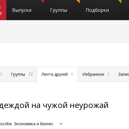
и
Выпуски
Группы
Подборки
y
1
Группы
72
Лента друзей
1
Избранное
1
Запи
адеждой на чужой неурожай
bscribe. Экономика и бизнес