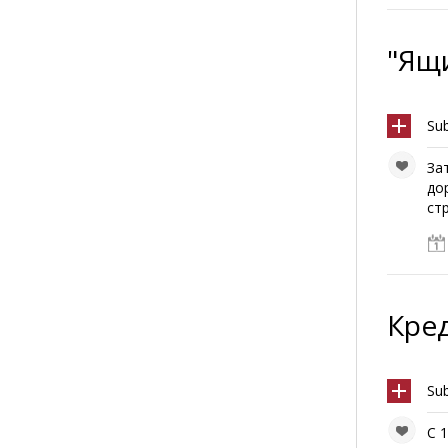
"Ящ
Su
За
до
ст
Кре
Su
С 