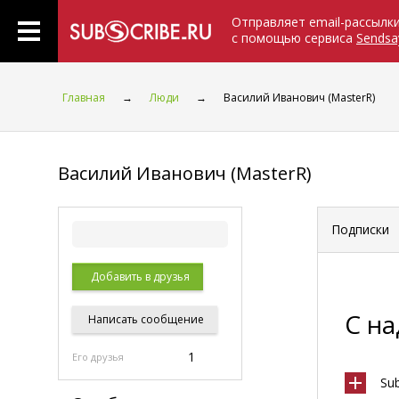
Отправляет email-рассылк
с помощью сервиса
Sendsa
Главная
→
Люди
→
Василий Иванович (MasterR)
Василий Иванович (MasterR)
Подписки
Добавить в друзья
С н
Написать
сообщение
1
Его друзья
Su