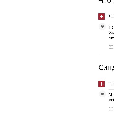
Su
1 
бо
мн
Син
Sub
Мэ
ме