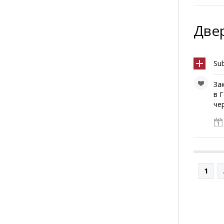
Две
Su
За
в 
че
1