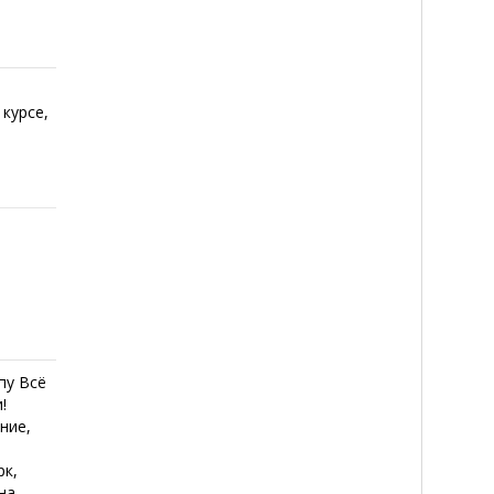
 курсе,
пу Всё
!
ние,
рк,
на