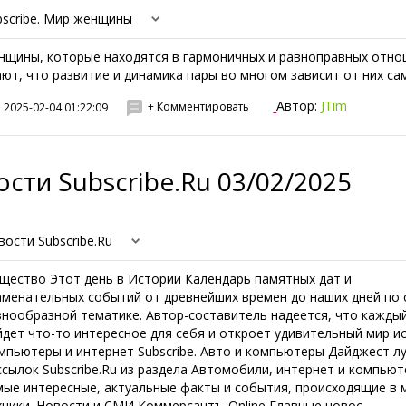
bscribe. Мир женщины
нщины, которые находятся в гармоничных и равноправных отно
ают, что развитие и динамика пары во многом зависит от них сами
Автор:
JTim
+ Комментировать
2025-02-04 01:22:09
сти Subscribe.Ru 03/02/2025
вости Subscribe.Ru
щество Этот день в Истории Календарь памятных дат и
аменательных событий от древнейших времен до наших дней по
знообразной тематике. Автор-составитель надеется, что кажды
йдет что-то интересное для себя и откроет удивительный мир и
мпьютеры и интернет Subscribe. Авто и компьютеры Дайджест л
ссылок Subscribe.Ru из раздела Автомобили, интернет и компьют
мые интересные, актуальные факты и события, происходящие в 
хники. Новости и СМИ Коммерсантъ-Online Главные новос...