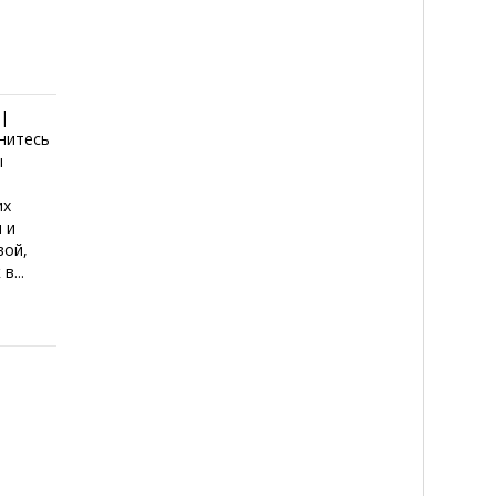
 |
унитесь
ы
их
 и
вой,
в...