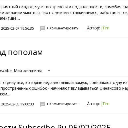
приятный осадок, чувство тревоги и подавленности, самобичева
же желание умыться - вот с чем мы сталкиваемся, работая в то
лективе....
Автор:
JTim
+ Комментировать
2025-02-07 19:56:35
ад пополам
bscribe. Мир женщины
сто девушки, которые недавно вышли замуж, совершают одну из
спространённых ошибок - начинают вкладываться финансово на
ем....
Автор:
JTim
+ Комментировать
2025-02-05 19:00:33
сти Subscribe.Ru 05/02/2025