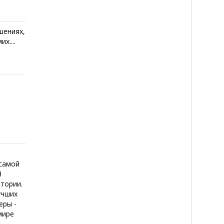
шениях,
х....
 самой
й
стории.
учших
еры -
мире