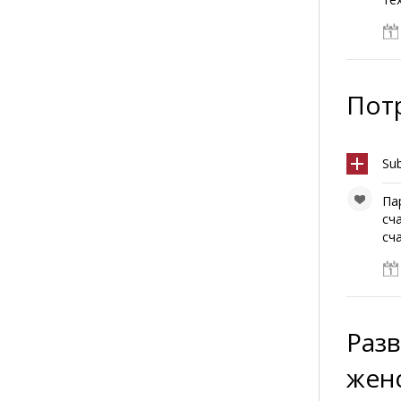
Пот
Su
Па
сч
сча
Раз
жен