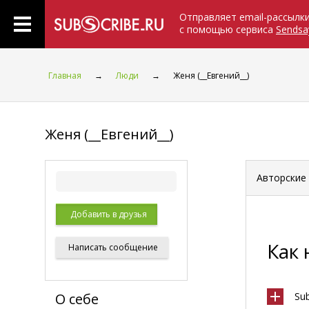
Отправляет email-рассылк
с помощью сервиса
Sendsa
Главная
→
Люди
→
Женя (__Евгений__)
Женя (__Евгений__)
Авторские
Добавить в друзья
Как
Написать
сообщение
О себе
Su