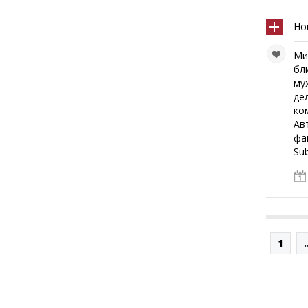
Но
Ми
бл
му
де
ко
Ав
фа
Su
1
.