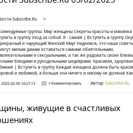
вости Subscribe.Ru
комендуемые группы: Мир женщины Секреты красоты и макияжа
тупить в группу Уход за собой. Я - самая! | Вступить в группу Ок
прекрасный и чарующий Женский Мир! Надеемся, что наши совет
могут милым дамам оставаться самыми обаятельными,
ивлекательными и сексуальными, а так же радовать своих близк
усными блюдами и рукодельными шедеврами. Красивая, здоровая
бимая! | Вступить в группу Каждая женщина должна быть краси
оровой и любимой, а больше она ничего и никому не должна! Как 
Автор:
Subscribe.Ru
+ Комментировать
2025-02-05 16:27:13
щины, живущие в счастливых
ошениях