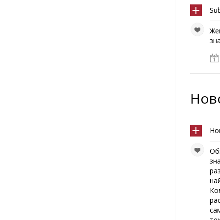
Su
Же
зн
Ново
Но
Об
зн
ра
на
Ко
ра
са
те