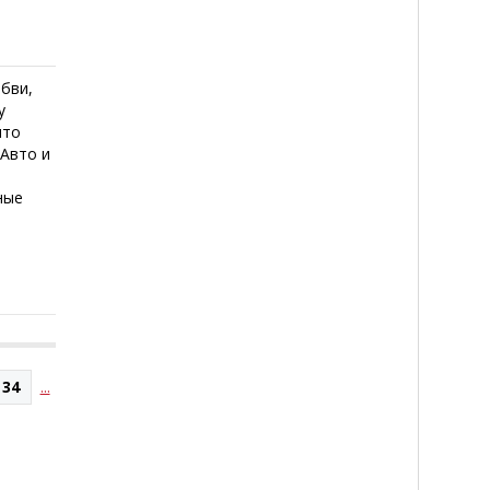
юбви,
у
что
 Авто и
ные
34
...