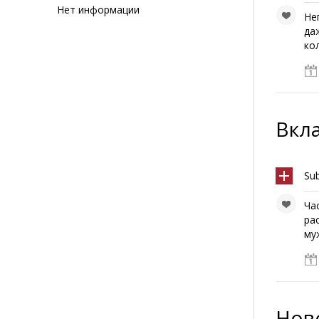
Нет информации
Не
да
кол
Вкл
Su
Ча
ра
муж
Ново