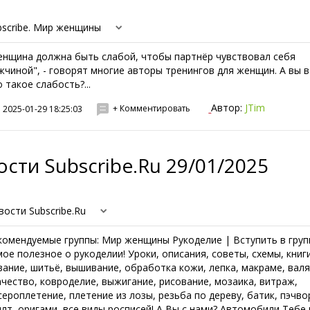
bscribe. Мир женщины
енщина должна быть слабой, чтобы партнёр чувствовал себя
жчиной", - говорят многие авторы тренингов для женщин. А вы в
о такое слабость?...
Автор:
JTim
+ Комментировать
2025-01-29 18:25:03
сти Subscribe.Ru 29/01/2025
вости Subscribe.Ru
комендуемые группы: Мир женщины Рукоделие | Вступить в груп
мое полезное о рукоделии! Уроки, описания, советы, схемы, книги
зание, шитьё, вышивание, обработка кожи, лепка, макраме, валя
ачество, ковроделие, выжигание, рисование, мозаика, витраж,
сероплетение, плетение из лозы, резьба по дереву, батик, пэчво
илт, оригами, все виды росписей! А Вы с нами? Автомобили Тебе 