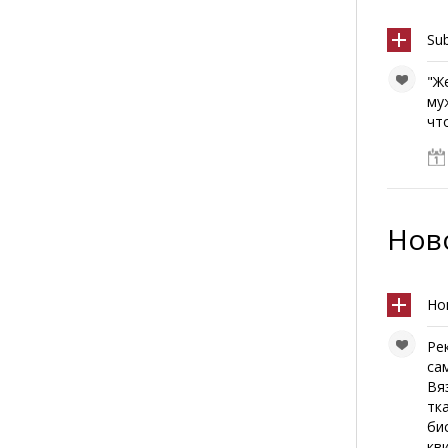
Su
"Ж
му
чт
Ново
Но
Ре
са
Вя
тк
би
кв