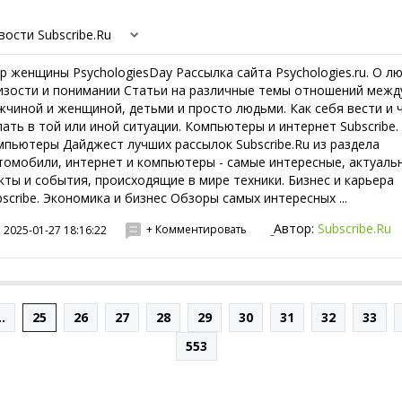
вости Subscribe.Ru
р женщины PsychologiesDay Рассылка сайта Psychologies.ru. О л
изости и понимании Статьи на различные темы отношений межд
жчиной и женщиной, детьми и просто людьми. Как себя вести и 
лать в той или иной ситуации. Компьютеры и интернет Subscribe.
мпьютеры Дайджест лучших рассылок Subscribe.Ru из раздела
томобили, интернет и компьютеры - самые интересные, актуаль
кты и события, происходящие в мире техники. Бизнес и карьера
bscribe. Экономика и бизнес Обзоры самых интересных ...
Автор:
Subscribe.Ru
+ Комментировать
2025-01-27 18:16:22
..
25
26
27
28
29
30
31
32
33
553