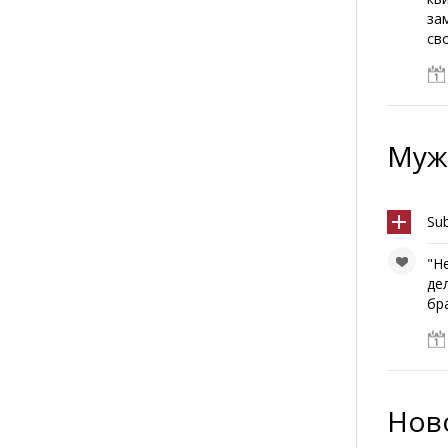
за
св
Муж
Su
"Н
де
бра
Ново