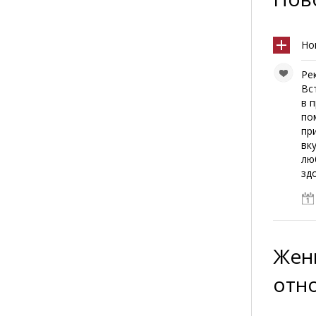
Но
Ре
Вс
в 
по
пр
вк
лю
зд
Жен
отн