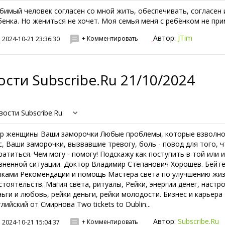
бимый человек согласен со мной жить, обеспечивать, согласен 
бенка. Но жениться не хочет. Моя семья меня с ребёнком не приме
Автор:
JTim
+ Комментировать
2024-10-21 23:36:30
сти Subscribe.Ru 21/10/2024
вости Subscribe.Ru
р женщины Ваши заморочки Любые проблемы, которые взволн
с, Ваши заморочки, вызвавшие тревогу, боль - повод для того, 
ратиться. Чем могу - помогу! Подскажу как поступить в той или 
зненной ситуации. Доктор Владимир Степанович Хорошев. Бейт
пками Рекомендации и помощь Мастера света по улучшению жи
стоятельств. Магия света, ритуалы, Рейки, энергии денег, настр
ньги и любовь, рейки деньги, рейки молодости. Бизнес и карьера
лийский от Смирнова Two tickets to Dublin...
Автор:
Subscribe.Ru
+ Комментировать
2024-10-21 15:04:37