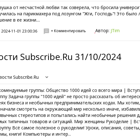
вушка от несчастной любви так озверела, что бросила универси
училась на парикмахера под лозунгом "Жги, Господь"! Это было
ение в ее жизни....
Автор:
JTim
+ Комментировать
2024-11-01 23:00:36
сти Subscribe.Ru 31/10/2024
вости Subscribe.Ru
комендуемые группы: Общество 1000 идей со всего мира | Вступ
уппу Задача группы "1000 идей" не просто рассказать об интерес
еях бизнеса и необычных предпринимательских ходах. Мы хотим
 начали смотреть на окружающий мир несколько иначе, избавил
ивычных стереотипов и попытались найти необычные решения д
мых типичных товаров и ситуаций. Мир женщины Рукоделие | Вс
группу Всё самое полезное о рукоделии! Уроки, описания, советы
емы, книги! Компьютеры и интер...