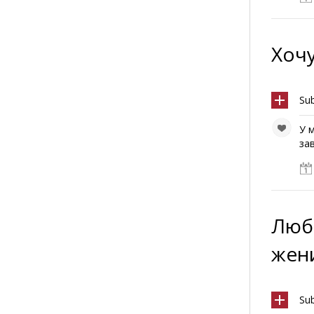
Хоч
Su
У 
за
Люб
жен
Su