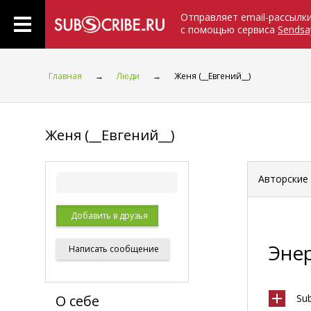
Отправляет email-рассылк
с помощью сервиса
Sendsa
Главная
→
Люди
→
Женя (__Евгений__)
Женя (__Евгений__)
Авторские
Добавить в друзья
Энер
Написать
сообщение
О себе
Su