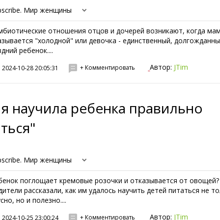
bscribe. Мир женщины
мбиотические отношения отцов и дочерей возникают, когда ма
азывается "холодной" или девочка - единственный, долгожданн
дний ребенок....
Автор:
JTim
+ Комментировать
2024-10-28 20:05:31
 я научила ребенка правильно
ться"
bscribe. Мир женщины
бенок поглощает кремовые розочки и отказывается от овощей?
дители рассказали, как им удалось научить детей питаться не т
сно, но и полезно....
Автор:
JTim
+ Комментировать
2024-10-25 23:00:24