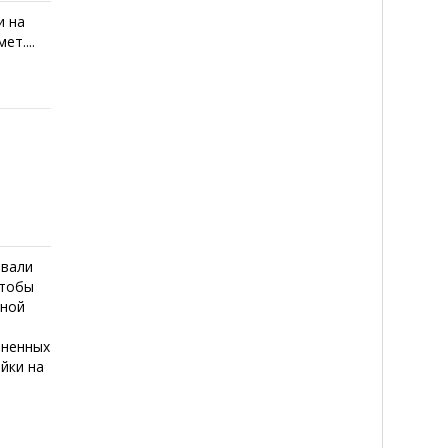
и на
т....
овали
чтобы
иной
е
зненных
ойки на