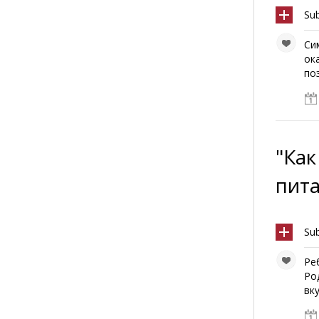
Su
Cи
ок
поз
"Как
пита
Su
Ре
Ро
вку