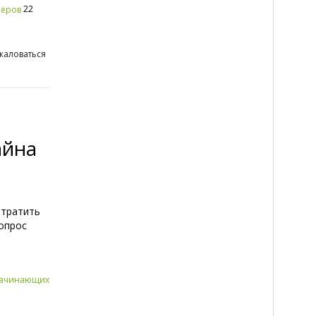
22
неров
жаловаться
айна
отратить
опрос
начинающих