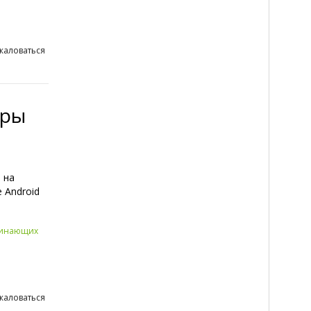
жаловаться
тры
 на
 Android
чинающих
жаловаться