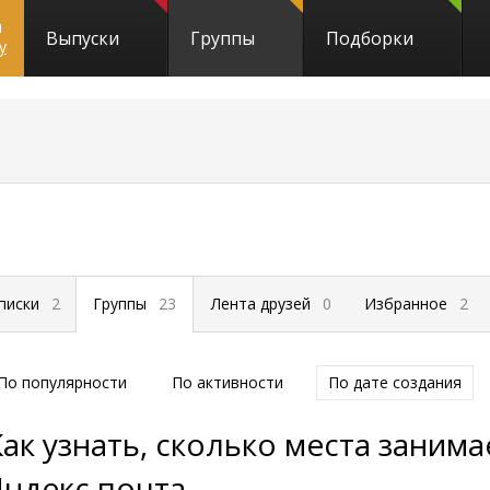
и
Выпуски
Группы
Подборки
y
писки
2
Группы
23
Лента друзей
0
Избранное
2
По популярности
По активности
По дате создания
Как узнать, сколько места занима
Яндекс почта