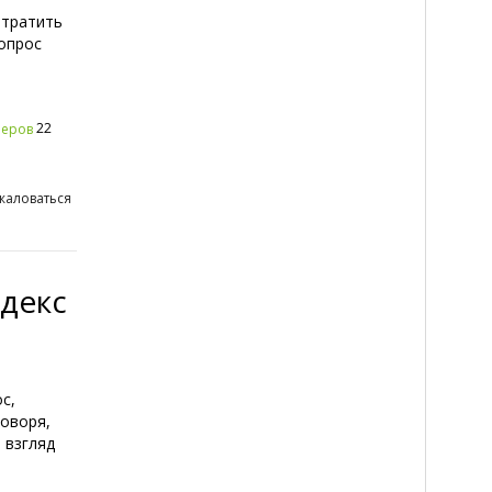
отратить
опрос
22
неров
жаловаться
ндекс
с,
говоря,
 взгляд