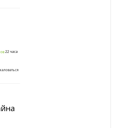
22 часа
ров
жаловаться
айна