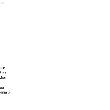
ев.
Наши
В их
 Моя
рии
уппа о