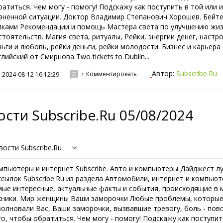
ратиться. Чем могу - помогу! Подскажу как поступить в той или 
зненной ситуации. Доктор Владимир Степанович Хорошев. Бейт
пками Рекомендации и помощь Мастера света по улучшению жи
стоятельств. Магия света, ритуалы, Рейки, энергии денег, настр
ньги и любовь, рейки деньги, рейки молодости. Бизнес и карьера
лийский от Смирнова Two tickets to Dublin...
Автор:
Subscribe.Ru
+ Комментировать
2024-08-12 16:12:29
сти Subscribe.Ru 05/08/2024
вости Subscribe.Ru
мпьютеры и интернет Subscribe. Авто и компьютеры Дайджест л
ссылок Subscribe.Ru из раздела Автомобили, интернет и компьют
мые интересные, актуальные факты и события, происходящие в 
хники. Мир женщины Ваши заморочки Любые проблемы, которы
волновали Вас, Ваши заморочки, вызвавшие тревогу, боль - пов
го, чтобы обратиться. Чем могу - помогу! Подскажу как поступит