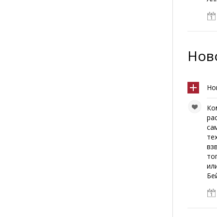
Ново
Но
Ко
ра
са
те
вз
то
ил
Бе