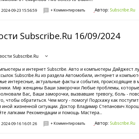
Автор:
Subscribe.Ru
+ Комментировать
2024-09-23 15:56:59
сти Subscribe.Ru 16/09/2024
вости Subscribe.Ru
мпьютеры и интернет Subscribe. Авто и компьютеры Дайджест л
ссылок Subscribe.Ru из раздела Автомобили, интернет и компьют
мые интересные, актуальные факты и события, происходящие в 
хники. Мир женщины Ваши заморочки Любые проблемы, которы
волновали Вас, Ваши заморочки, вызвавшие тревогу, боль - пов
го, чтобы обратиться. Чем могу - помогу! Подскажу как поступит
и иной жизненной ситуации. Доктор Владимир Степанович Хорош
йте лапками Рекомендации и помощь Мастера...
Автор:
Subscribe.Ru
+ Комментировать
2024-09-16 16:01:26