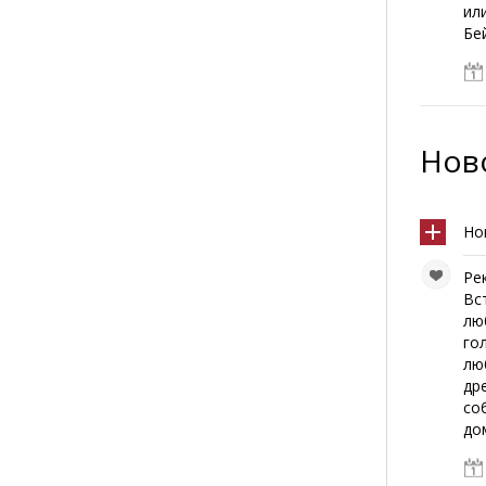
ил
Бе
Ново
Но
Ре
Вс
лю
го
лю
др
со
до