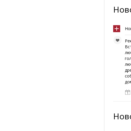
Ново
Но
Ре
Вс
лю
го
лю
др
со
до
Ново