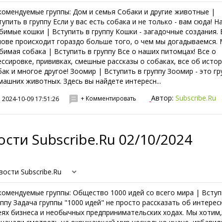
комендуемые группы: Дом и семья Собаки и другие животные |
тупить в группу Если у вас есть собака и не только - вам сюда! 
бимые кошки | Вступить в группу Кошки - загадочные создания. 
лове происходит гораздо больше того, о чем мы догадываемся.
бимая собака | Вступить в группу Все о наших питомцах! Все о
ессировке, прививках, смешные рассказы о собаках, все об исто
бак и многое другое! Зоомир | Вступить в группу Зоомир - это гр
машних животных. Здесь вы найдете интересн...
Автор:
Subscribe.Ru
+ Комментировать
2024-10-09 17:51:26
сти Subscribe.Ru 02/10/2024
вости Subscribe.Ru
комендуемые группы: Общество 1000 идей со всего мира | Вступ
уппу Задача группы "1000 идей" не просто рассказать об интерес
еях бизнеса и необычных предпринимательских ходах. Мы хотим