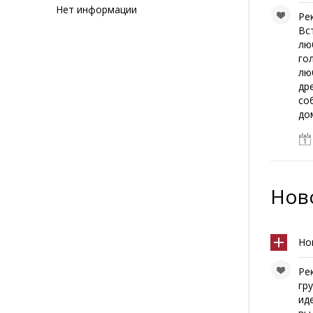
Нет информации
Ре
Вс
лю
го
лю
др
со
до
Ново
Но
Ре
гр
ид