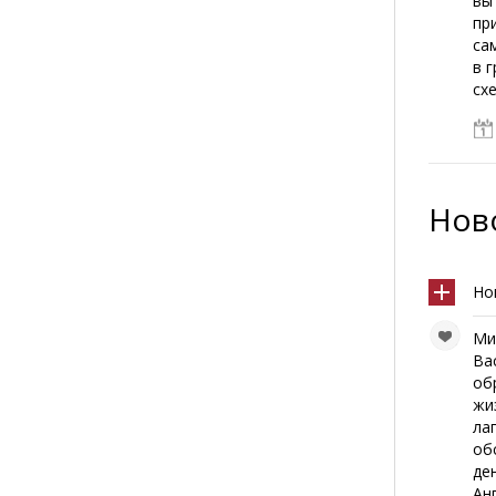
вы
пр
са
в 
сх
Ново
Но
Ми
Ва
об
жи
ла
об
де
Анг