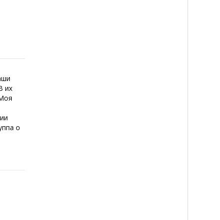
Наши
В их
 Моя
рии
уппа о