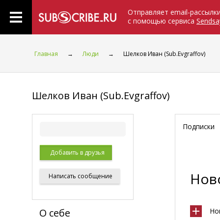
Отправляет email-рассылк
с помощью сервиса
Sendsa
Главная
→
Люди
→
Шелков Иван (Sub.Evgraffov)
Шелков Иван (Sub.Evgraffov)
Подписки
Добавить в друзья
Ново
Написать
сообщение
О себе
Но