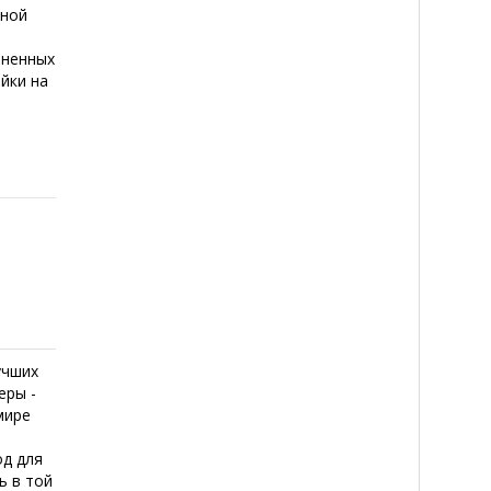
иной
е
зненных
ойки на
учших
еры -
мире
е
од для
ь в той