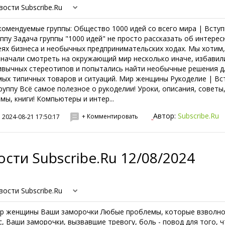
вости Subscribe.Ru
комендуемые группы: Общество 1000 идей со всего мира | Вступ
уппу Задача группы "1000 идей" не просто рассказать об интерес
еях бизнеса и необычных предпринимательских ходах. Мы хотим
 начали смотреть на окружающий мир несколько иначе, избавил
ивычных стереотипов и попытались найти необычные решения д
мых типичных товаров и ситуаций. Мир женщины Рукоделие | Вс
группу Всё самое полезное о рукоделии! Уроки, описания, советы
емы, книги! Компьютеры и интер...
Автор:
Subscribe.Ru
+ Комментировать
2024-08-21 17:50:17
сти Subscribe.Ru 12/08/2024
вости Subscribe.Ru
р женщины Ваши заморочки Любые проблемы, которые взволн
с, Ваши заморочки, вызвавшие тревогу, боль - повод для того, 