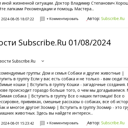
и иной жизненной ситуации. Доктор Владимир Степанович Хорош
йте лапками Рекомендации и помощь Мастера...
Автор:
Subscribe.Ru
+ Комментировать
2024-08-05 18:07:22
сти Subscribe.Ru 01/08/2024
вости Subscribe.Ru
комендуемые группы: Дом и семья Собаки и другие животные |
тупить в группу Если у вас есть собака и не только - вам сюда! 
бимые кошки | Вступить в группу Кошки - загадочные создания. 
лове происходит гораздо больше того, о чем мы догадываемся.
бимая собака | Вступить в группу Все о наших питомцах! Все о
ессировке, прививках, смешные рассказы о собаках, все об исто
бак и многое другое! Зоомир | Вступить в группу Зоомир - это гр
машних животных. Здесь вы найдете интересн...
Автор:
Subscribe.Ru
+ Комментировать
2024-08-01 15:23:42