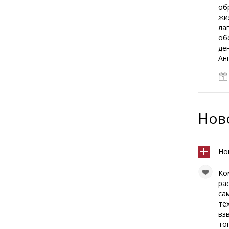
об
жи
ла
об
де
Анг
Ново
Но
Ко
ра
са
те
вз
то