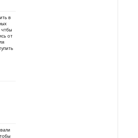
ить в
ных
, чтбы
ись от
ля
тупить
,
овали
чтобы