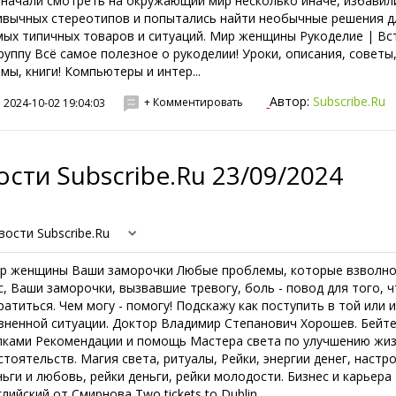
 начали смотреть на окружающий мир несколько иначе, избавил
ивычных стереотипов и попытались найти необычные решения д
мых типичных товаров и ситуаций. Мир женщины Рукоделие | Вс
группу Всё самое полезное о рукоделии! Уроки, описания, советы
емы, книги! Компьютеры и интер...
Автор:
Subscribe.Ru
+ Комментировать
2024-10-02 19:04:03
сти Subscribe.Ru 23/09/2024
вости Subscribe.Ru
р женщины Ваши заморочки Любые проблемы, которые взволн
с, Ваши заморочки, вызвавшие тревогу, боль - повод для того, 
ратиться. Чем могу - помогу! Подскажу как поступить в той или 
зненной ситуации. Доктор Владимир Степанович Хорошев. Бейт
пками Рекомендации и помощь Мастера света по улучшению жи
стоятельств. Магия света, ритуалы, Рейки, энергии денег, настр
ньги и любовь, рейки деньги, рейки молодости. Бизнес и карьера
лийский от Смирнова Two tickets to Dublin...