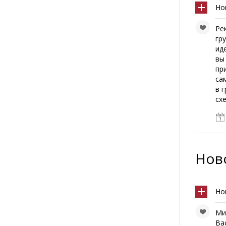
Но
Ре
гр
ид
вы
пр
са
в 
сх
Ново
Но
Ми
Ва