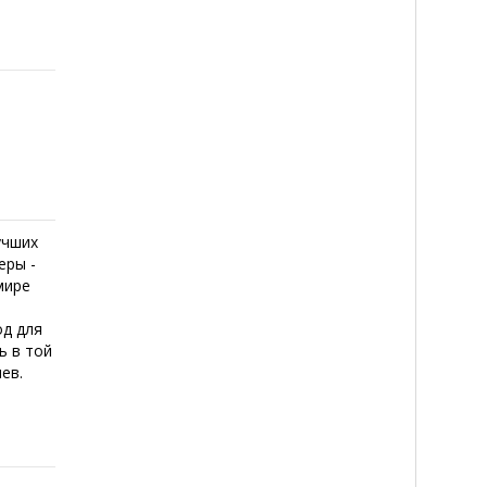
учших
еры -
мире
е
од для
ь в той
ев.