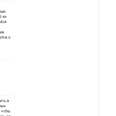
Наши
В их
 Моя
рии
уппа о
ить в
ных
, чтбы