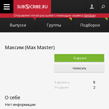
Отправляет email-рассылки с помощью сервиса
Sendsay
Выпуски
Группы
Подборки
Максим (Max Master)
В друзья
Написать
8
В друзьях у
2
Его друзья
О себе
Нет информации