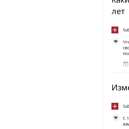
лет
Su
Чт
св
пол
Изме
Su
С 
из