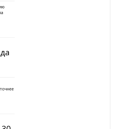
нию
ла
ода
 точнее
 30