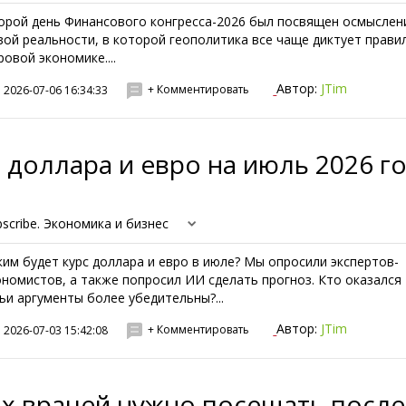
орой день Финансового конгресса-2026 был посвящен осмысле
вой реальности, в которой геополитика все чаще диктует прави
ровой экономике....
Автор:
JTim
+ Комментировать
2026-07-06 16:34:33
 доллара и евро на июль 2026 г
bscribe. Экономика и бизнес
ким будет курс доллара и евро в июле? Мы опросили экспертов-
ономистов, а также попросил ИИ сделать прогноз. Кто оказался
чьи аргументы более убедительны?...
Автор:
JTim
+ Комментировать
2026-07-03 15:42:08
их врачей нужно посещать после