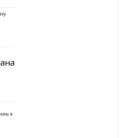
азу
зана
изнь в