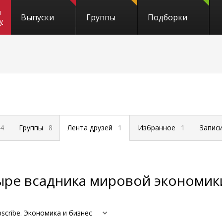
и
Выпуски
Группы
Подборки
y
4
Группы
8
Лента друзей
1
Избранное
1
Запис
ыре всадника мировой экономик
bscribe. Экономика и бизнес