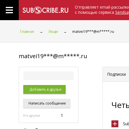
Отправляет email-рассылк
с помощью сервиса
Sendsa
Главная
→
Люди
→
matvei19***@m*****.ru
matvei19***@m*****.ru
Подписки
Добавить в друзья
Чет
Написать
сообщение
1
Его друзья
Su