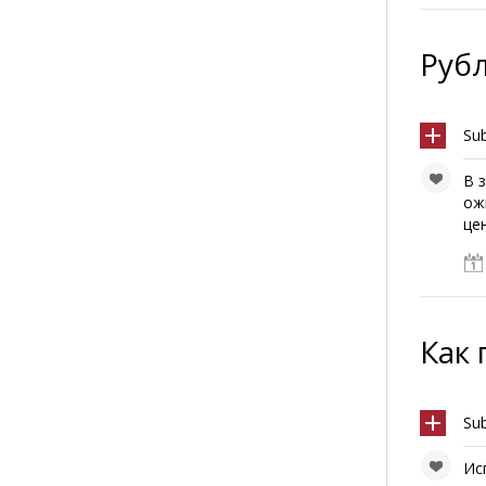
Рубл
Su
В 
ож
цен
Как
Su
Ис