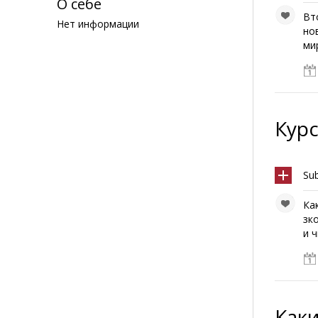
О себе
Вт
Нет информации
но
ми
Курс
Su
Ка
зк
и 
Как