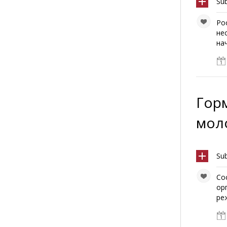
Su
Ро
не
на
Горм
мол
Su
Со
ор
реж