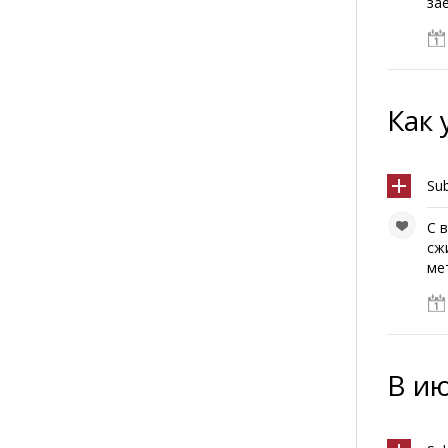
за
Как 
Su
С 
сж
ме
В и