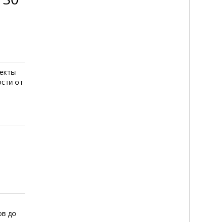
пекты
ости от
ов до