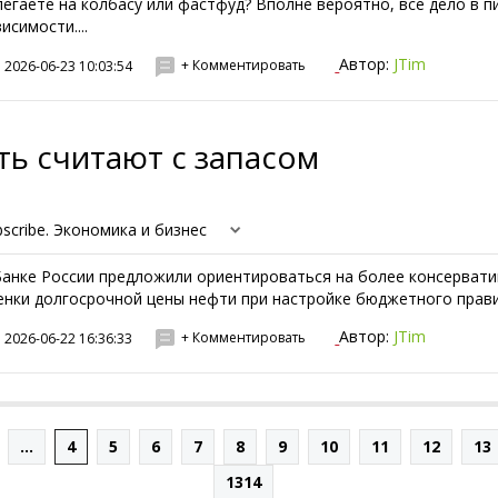
легаете на колбасу или фастфуд? Вполне вероятно, все дело в 
исимости....
Автор:
JTim
+ Комментировать
2026-06-23 10:03:54
ь считают с запасом
bscribe. Экономика и бизнес
Банке России предложили ориентироваться на более консерват
енки долгосрочной цены нефти при настройке бюджетного правил
Автор:
JTim
+ Комментировать
2026-06-22 16:36:33
...
4
5
6
7
8
9
10
11
12
13
1314