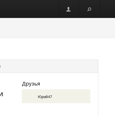
и
Друзья
и
Юрий47