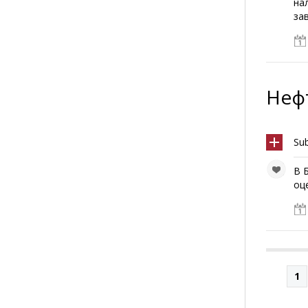
на
зав
Нефт
Su
В 
оц
1