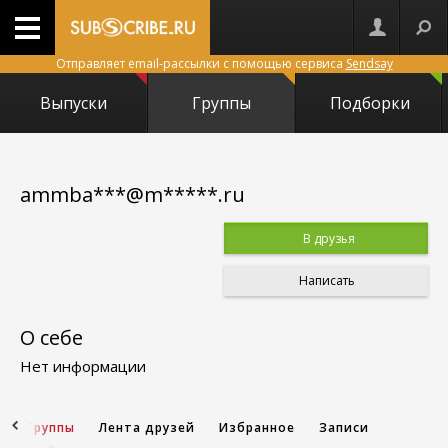
Отправляет email-рассылки с помощью сервиса
Sendsay
Выпуски
Группы
Подборки
ammba***@m*****.ru
В друзья
Написать
О себе
Нет информации
и
Группы
Лента друзей
Избранное
Записи