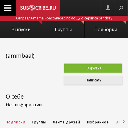
Отправляет email-рассылки с помощью сервиса
Sendsay
Выпуски
Группы
Подборки
(ammbaal)
В друзья
Написать
О себе
Нет информации
Подписки
Группы
Лента друзей
Избранное
Запис