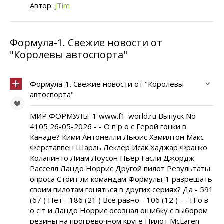
Автор:
JTim
Формула-1. Свежие новости от
"Королевы автоспорта"
Формула-1. Свежие новости от "Королевы
автоспорта"
МИР ФОРМУЛЫ-1 www.f1-world.ru Выпуск No
4105 26-05-2026 - - О п р о с Герой гонки в
Канаде? Кими Антонелли Льюис Хэмилтон Макс
Ферстаппен Шарль Леклер Исак Хаджар Франко
Колапинто Лиам Лоусон Пьер Гасли Джордж
Расселл Ландо Норрис Другой пилот Результаты
опроса Стоит ли командам Формулы-1 разрешать
своим пилотам гоняться в других сериях? Да - 591
(67 ) Нет - 186 (21 ) Все равно - 106 (12 ) - - Н о в
о с т и Ландо Норрис осознал ошибку с выбором
резины на прогревочном круге Пилот McLaren