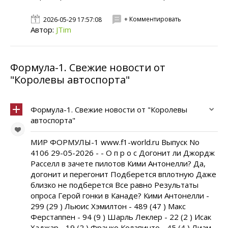
+ Комментировать
2026-05-29 17:57:08
Автор:
JTim
Формула-1. Свежие новости от
"Королевы автоспорта"
Формула-1. Свежие новости от "Королевы
автоспорта"
МИР ФОРМУЛЫ-1 www.f1-world.ru Выпуск No
4106 29-05-2026 - - О п р о с Догонит ли Джордж
Расселл в зачете пилотов Кими Антонелли? Да,
догонит и перегонит Подберется вплотную Даже
близко не подберется Все равно Результаты
опроса Герой гонки в Канаде? Кими Антонелли -
299 (29 ) Льюис Хэмилтон - 489 (47 ) Макс
Ферстаппен - 94 (9 ) Шарль Леклер - 22 (2 ) Исак
Хаджар - 19 (2 ) Франко Колапинто - 45 (4 ) Лиам