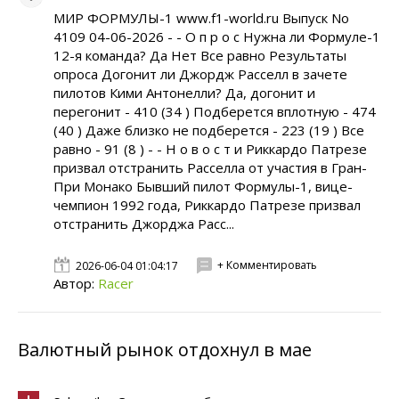
МИР ФОРМУЛЫ-1 www.f1-world.ru Выпуск No
4109 04-06-2026 - - О п р о с Нужна ли Формуле-1
12-я команда? Да Нет Все равно Результаты
опроса Догонит ли Джордж Расселл в зачете
пилотов Кими Антонелли? Да, догонит и
перегонит - 410 (34 ) Подберется вплотную - 474
(40 ) Даже близко не подберется - 223 (19 ) Все
равно - 91 (8 ) - - Н о в о с т и Риккардо Патрезе
призвал отстранить Расселла от участия в Гран-
При Монако Бывший пилот Формулы-1, вице-
чемпион 1992 года, Риккардо Патрезе призвал
отстранить Джорджа Расс...
+ Комментировать
2026-06-04 01:04:17
Автор:
Racer
Валютный рынок отдохнул в мае