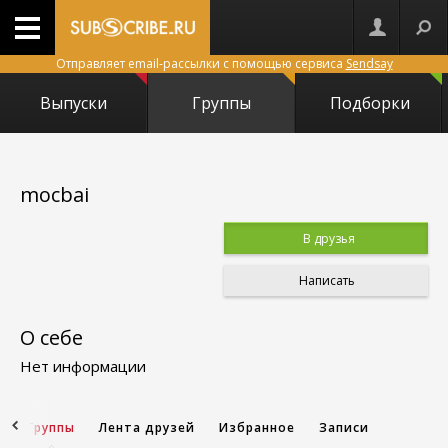
Отправляет email-рассылки с помощью сервиса
Sendsay
Выпуски
Группы
Подборки
mocbai
В друзья
Написать
О себе
Нет информации
и
Группы
Лента друзей
Избранное
Записи