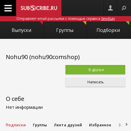
Отправляет email-рассылки с помощью сервиса
Sendsay
Выпуски
Группы
Подборки
Nohu90 (nohu90comshop)
В друзья
Написать
О себе
Нет информации
Подписки
Группы
Лента друзей
Избранное
Запис