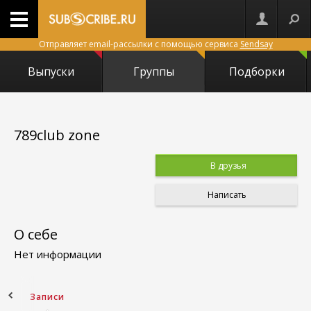
Отправляет email-рассылки с помощью сервиса
Sendsay
Выпуски
Группы
Подборки
789club zone
В друзья
Написать
О себе
Нет информации
ное
Записи