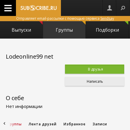
Отправляет email-рассылки с помощью сервиса
Sendsay
Выпуски
Группы
Подборки
Lodeonline99 net
В друзья
Написать
О себе
Нет информации
и
Группы
Лента друзей
Избранное
Записи