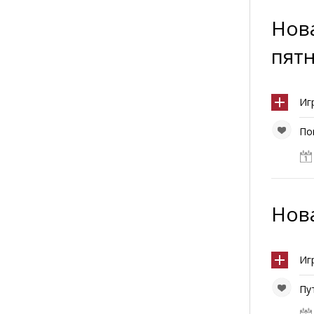
Нов
пят
Иг
По
Нова
Иг
Пу