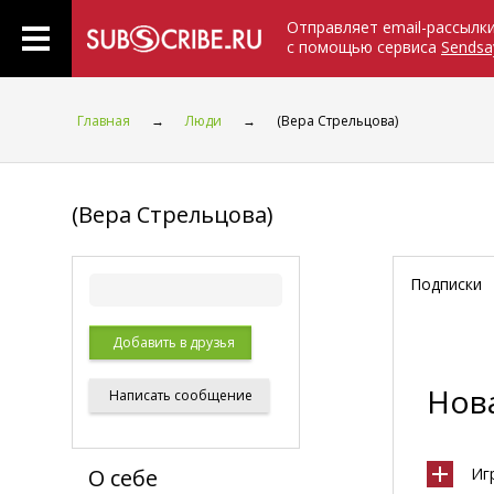
Отправляет email-рассылк
с помощью сервиса
Sendsa
Главная
→
Люди
→
(Вера Стрельцова)
(Вера Стрельцова)
Подписки
Добавить в друзья
Нова
Написать
сообщение
О себе
Иг