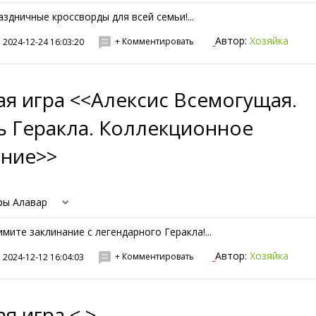
аздничные кроссворды для всей семьи!...
Автор:
Хозяйка
+ Комментировать
2024-12-24 16:03:20
я игра <<Алексис Всемогущая.
ь Геракла. Коллекционное
ание>>
ры Алавар
имите заклинание с легендарного Геракла!...
Автор:
Хозяйка
+ Комментировать
2024-12-12 16:04:03
я игра < >