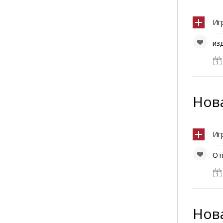
Иг
из
Нова
Иг
От
Нова