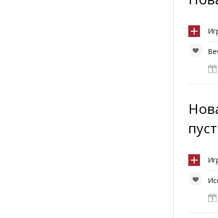
Иг
Ве
Нов
пус
Иг
Ис