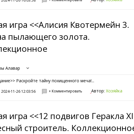
2024-11-26 16:03:58
я игра <<Алисия Квотермейн 3.
на пылающего золота.
лекционное
ры Алавар
дание>> Раскройте тайну похищенного меча!...
Автор:
Хозяйка
+ Комментировать
2024-11-26 12:03:56
я игра <<12 подвигов Геракла XII
есный строитель. Коллекционно