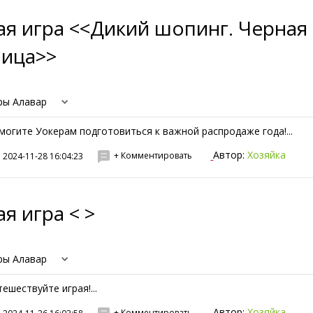
ая игра <<Дикий шопинг. Черная
ница>>
ры Алавар
могите Уокерам подготовиться к важной распродаже года!...
Автор:
Хозяйка
+ Комментировать
2024-11-28 16:04:23
я игра < >
ры Алавар
тешествуйте играя!...
Автор:
Хозяйка
+ Комментировать