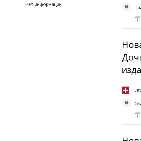
Нет информации
Пр
Нова
Доч
изд
Иг
Сн
Нова