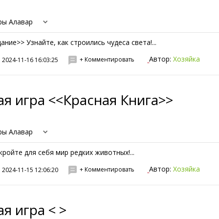
ры Алавар
дание>> Узнайте, как строились чудеса света!...
Автор:
Хозяйка
+ Комментировать
2024-11-16 16:03:25
я игра <<Красная Книга>>
ры Алавар
кройте для себя мир редких животных!...
Автор:
Хозяйка
+ Комментировать
2024-11-15 12:06:20
я игра < >