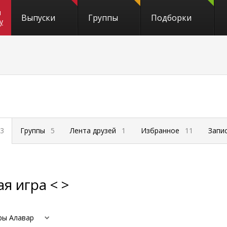
и
Выпуски
Группы
Подборки
y
3
Группы
5
Лента друзей
1
Избранное
11
Запи
я игра < >
ры Алавар