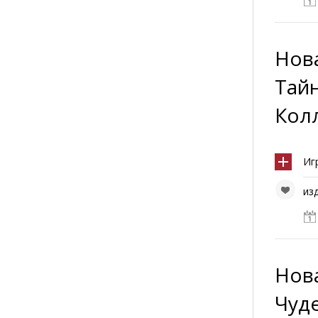
Нова
Тай
Кол
Иг
из
Нова
Чуд