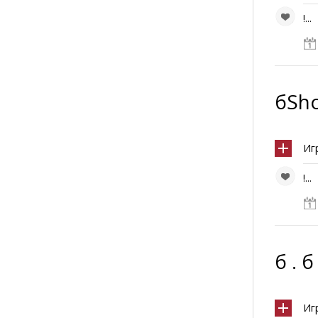
!...
бSho
Иг
!...
б . б
Иг