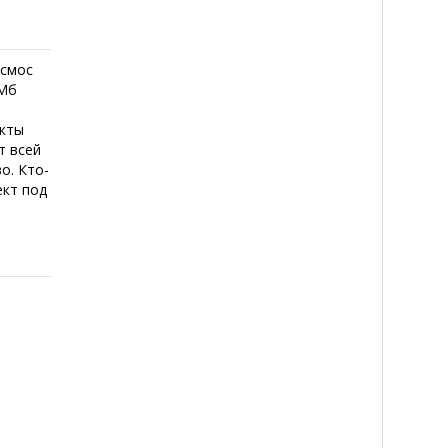
осмос
 Мб
екты
т всей
о. Кто-
ект под