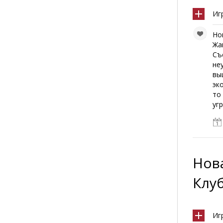
Иг
Но
Жа
Съ
не
вы
эк
то
уг
Нов
Клу
Иг