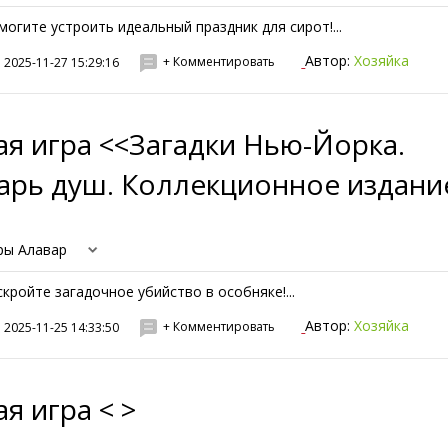
могите устроить идеальный праздник для сирот!...
Автор:
Хозяйка
+ Комментировать
2025-11-27 15:29:16
я игра <<Загадки Нью-Йорка.
арь душ. Коллекционное издани
ры Алавар
скройте загадочное убийство в особняке!...
Автор:
Хозяйка
+ Комментировать
2025-11-25 14:33:50
я игра < >