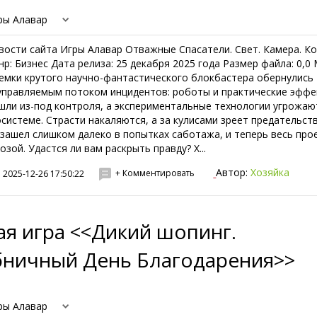
ры Алавар
вости сайта Игры Алавар Отважные Спасатели. Свет. Камера. К
нр: Бизнес Дата релиза: 25 декабря 2025 года Размер файла: 0,0
емки крутого научно-фантастического блокбастера обернулись
управляемым потоком инцидентов: роботы и практические эфф
шли из-под контроля, а экспериментальные технологии угрожаю
осистеме. Страсти накаляются, а за кулисами зреет предательств
 зашел слишком далеко в попытках саботажа, и теперь весь про
розой. Удастся ли вам раскрыть правду? Х...
Автор:
Хозяйка
+ Комментировать
2025-12-26 17:50:22
ая игра <<Дикий шопинг.
бничный День Благодарения>>
ры Алавар