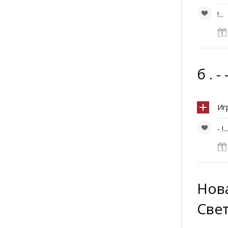
!...
б . - 
Иг
- !..
Нов
Свет