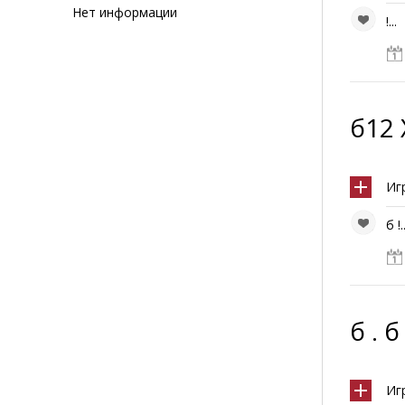
Нет информации
!...
б12 X
Иг
б !.
б . б
Иг