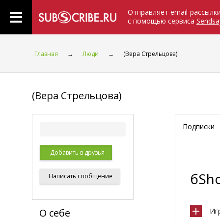
Отправляет email-рассылк
с помощью сервиса
Sendsa
Главная
→
Люди
→
(Вера Стрельцова)
(Вера Стрельцова)
Подписки
Добавить в друзья
бSho
Написать
сообщение
О себе
Иг