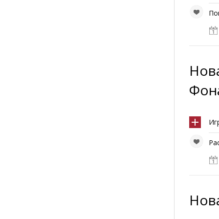
По
Нова
Фон
Иг
Ра
Нова