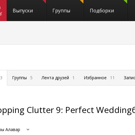
и
Выпуски
Группы
Подборки
y
3
Группы
5
Лента друзей
1
Избранное
11
Запи
pping Clutter 9: Perfect Wedding
ры Алавар