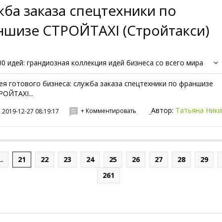
ба заказа спецтехники по
ншизе СТРОЙTAXI (Стройтакси)
00 идей: грандиозная коллекция идей бизнеса со всего мира
ея готового бизнеса: служба заказа спецтехники по франшизе
РОЙTAXI...
Автор:
Татьяна Ник
+ Комментировать
2019-12-27 08:19:17
..
21
22
23
24
25
26
27
28
29
261