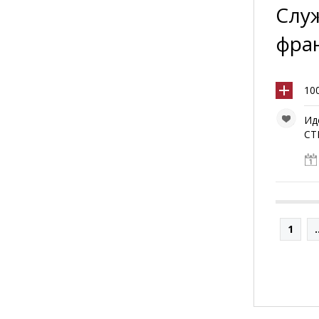
Служ
фра
10
Ид
СТ
1
.