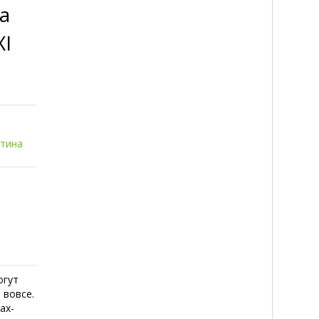
а
XI
итина
огут
 вовсе.
ах-