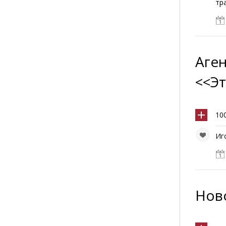
тр
Аге
<<Э
10
Иго
Нов