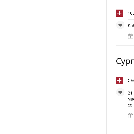
10
Ла
Сург
Се
21
ма
со 