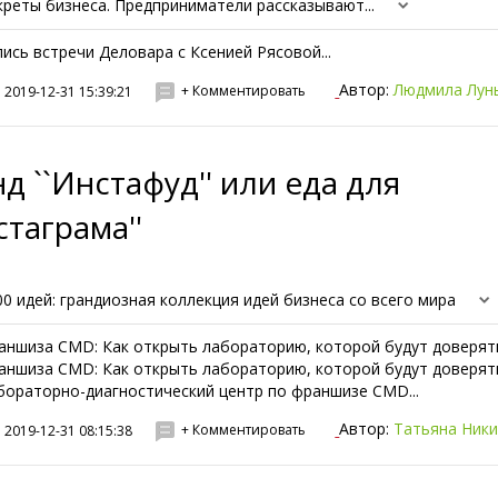
креты бизнеса. Предприниматели рассказывают...
пись встречи Деловара с Ксенией Рясовой...
Автор:
Людмила Лун
+ Комментировать
2019-12-31 15:39:21
д ``Инстафуд'' или еда для
стаграма''
00 идей: грандиозная коллекция идей бизнеса со всего мира
аншиза CMD: Как открыть лабораторию, которой будут доверят
аншиза CMD: Как открыть лабораторию, которой будут доверят
бораторно-диагностический центр по франшизе CMD...
Автор:
Татьяна Ник
+ Комментировать
2019-12-31 08:15:38