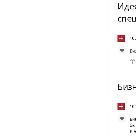
Идея
спе
10
Би
Бизн
10
Би
бы
В 