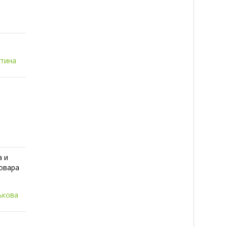
итина
а и
ловара
ькова