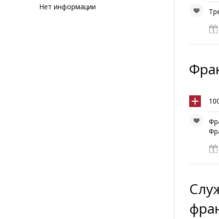
Нет информации
Тр
Фра
10
Фр
Фра
Служ
фра