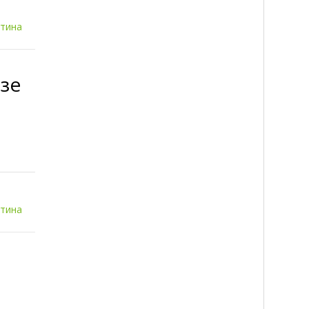
итина
зе
итина