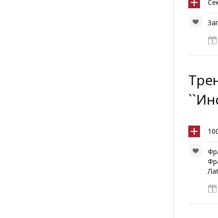
Се
За
Трен
``Ин
10
Фр
Фр
Ла