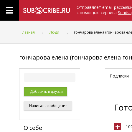
Отправляет email-рассылк
с помощью сервиса
Sendsa
Главная
→
Люди
→
гончарова елена (гончарова ел
гончарова елена (гончарова елена го
Подписки
Добавить в друзья
Гот
Написать
сообщение
О себе
10