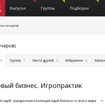
и
Выпуски
Группы
Подборки
y
ена гончаров)
нчаров)
4
Группы
1
Лента друзей
3
Избранное
0
Запис
овый бизнес. Игропрактик
00 идей: грандиозная коллекция идей бизнеса со всего мира