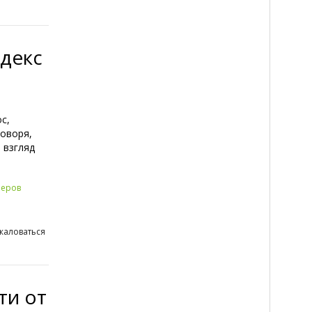
ндекс
с,
говоря,
 взгляд
неров
жаловаться
ти от