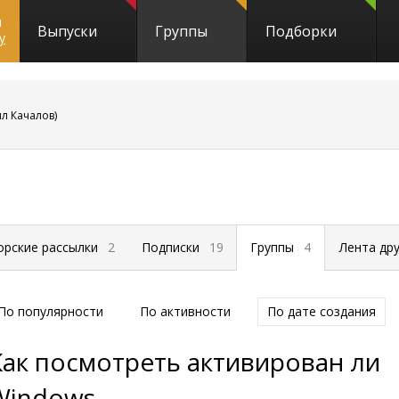
и
Выпуски
Группы
Подборки
y
л Качалов)
орские рассылки
2
Подписки
19
Группы
4
Лента др
По популярности
По активности
По дате создания
Как посмотреть активирован ли
Windows