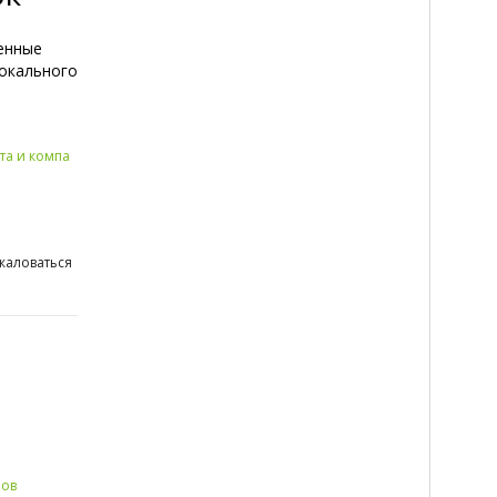
енные
локального
та и компа
жаловаться
ров