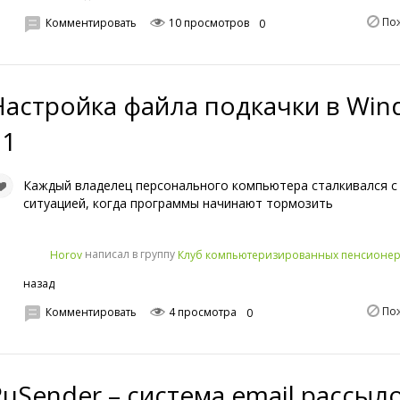
По
Комментировать
10 просмотров
0
Настройка файла подкачки в Win
11
Каждый владелец персонального компьютера сталкивался с
ситуацией, когда программы начинают тормозить
написал в группу
Horov
Клуб компьютеризированных пенсионе
назад
По
Комментировать
4 просмотра
0
RuSender – система email рассыл