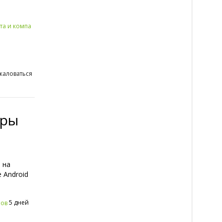
та и компа
жаловаться
тры
 на
 Android
5 дней
ров