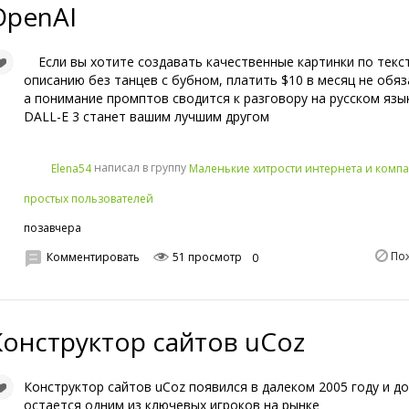
OpenAI
Если вы хотите создавать качественные картинки по текс
описанию без танцев с бубном, платить $10 в месяц не обяз
а понимание промптов сводится к разговору на русском яз
DALL-E 3 станет вашим лучшим другом
написал в группу
Elena54
Маленькие хитрости интернета и компа
простых пользователей
позавчера
По
Комментировать
51 просмотр
0
Конструктор сайтов uCoz
Конструктор сайтов uCoz появился в далеком 2005 году и до
остается одним из ключевых игроков на рынке