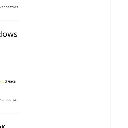
жаловаться
dows
3 часа
ров
жаловаться
ок