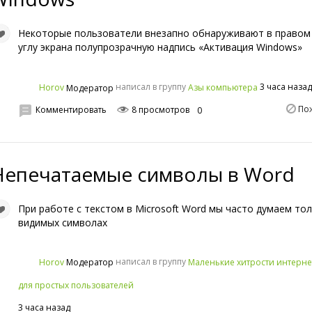
Некоторые пользователи внезапно обнаруживают в правом
углу экрана полупрозрачную надпись «Активация Windows»
написал в группу
3 часа наза
Horov
Азы компьютера
Модератор
По
Комментировать
8 просмотров
0
Непечатаемые символы в Word
При работе с текстом в Microsoft Word мы часто думаем то
видимых символах
написал в группу
Horov
Маленькие хитрости интерне
Модератор
для простых пользователей
3 часа назад