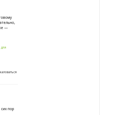
товому
ательно,
ыке —
 для
жаловаться
 сих пор