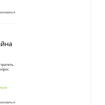
жаловаться
айна
отратить
опрос
неров
жаловаться