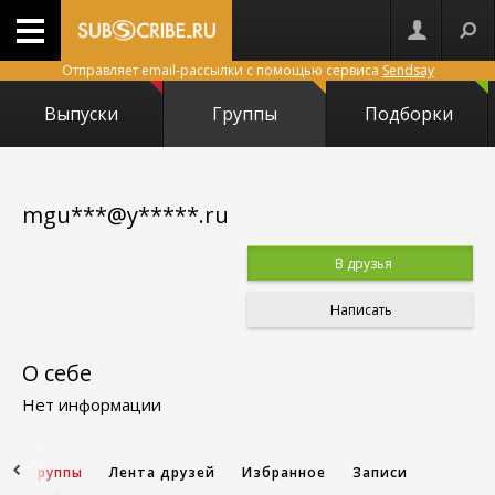
Отправляет email-рассылки с помощью сервиса
Sendsay
Выпуски
Группы
Подборки
mgu***@y*****.ru
В друзья
Написать
О себе
Нет информации
и
Группы
Лента друзей
Избранное
Записи