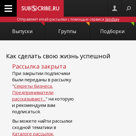
Отправляет email-рассылки с помощью сервиса
Sendsay
Выпуски
Группы
Подборки
Как сделать свою жизнь успешной
Рассылка закрыта
При закрытии подписчики
были переданы в рассылку
"
Секреты бизнеса.
Предприниматели
рассказывают...
" на которую
и рекомендуем вам
подписаться.
Вы можете найти рассылки
сходной тематики в
Каталоге рассылок
.